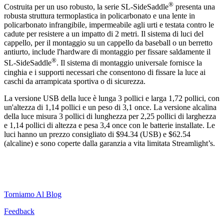
®
Costruita per un uso robusto, la serie SL-SideSaddle
presenta una
robusta struttura termoplastica in policarbonato e una lente in
policarbonato infrangibile, impermeabile agli urti e testata contro le
cadute per resistere a un impatto di 2 metri. Il sistema di luci del
cappello, per il montaggio su un cappello da baseball o un berretto
antiurto, include l'hardware di montaggio per fissare saldamente il
®
SL-SideSaddle
. Il sistema di montaggio universale fornisce la
cinghia e i supporti necessari che consentono di fissare la luce ai
caschi da arrampicata sportiva o di sicurezza.
La versione USB della luce è lunga 3 pollici e larga 1,72 pollici, con
un'altezza di 1,14 pollici e un peso di 3,1 once. La versione alcalina
della luce misura 3 pollici di lunghezza per 2,25 pollici di larghezza
e 1,14 pollici di altezza e pesa 3,4 once con le batterie installate. Le
luci hanno un prezzo consigliato di $94.34 (USB) e $62.54
(alcaline) e sono coperte dalla garanzia a vita limitata Streamlight’s.
Torniamo Al Blog
Feedback