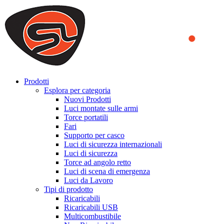
We use cookies to ensure that we provide you the best experience
on our website. By continuing to browse this website, you accept
that cookies are used to help us analyze how the website is used and
to offer you a better experience. To learn more or to find out how
you can disable cookies, you can access our
Privacy Policy
.
ACCEPT AND CLOSE
Prodotti
Esplora per categoria
Nuovi Prodotti
Luci montate sulle armi
Torce portatili
Fari
Supporto per casco
Luci di sicurezza internazionali
Luci di sicurezza
Torce ad angolo retto
Luci di scena di emergenza
Luci da Lavoro
Tipi di prodotto
Ricaricabili
Ricaricabili USB
Multicombustibile