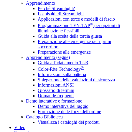
Apprendimento
Perché Streamlight?
I capisaldi di Streamlight
Applicazioni con torce e modelli di fascio
®
Programmazione TEN-TAP
per opzioni di
illuminazione flessibili
Guida alla scelta della torcia giusta
Preparazione alle emergenze per i primi
soccorritori
Preparazione alle emergenze
Apprendimento (segue)
Guida all'adattamento TLR
®
Color-Rite Technology
Informazioni sulla batteria
Spiegazione delle valutazioni di sicurezza
Informazioni ANSI
Glossario di termini
Domande frequenti
Demo interattive e formazione
Demo interattiva del raggio
Formazione delle forze dell'ordine
Catalogo Biblioteca
Visualizza i cataloghi dei prodotti
Video