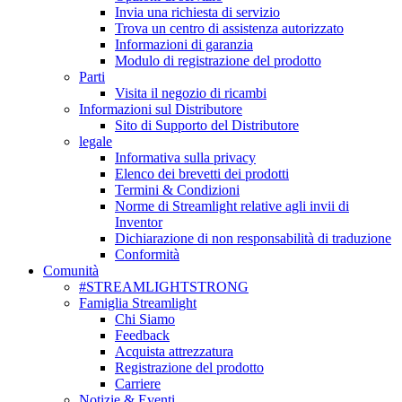
Invia una richiesta di servizio
Trova un centro di assistenza autorizzato
Informazioni di garanzia
Modulo di registrazione del prodotto
Parti
Visita il negozio di ricambi
Informazioni sul Distributore
Sito di Supporto del Distributore
legale
Informativa sulla privacy
Elenco dei brevetti dei prodotti
Termini & Condizioni
Norme di Streamlight relative agli invii di
Inventor
Dichiarazione di non responsabilità di traduzione
Conformità
Comunità
#STREAMLIGHTSTRONG
Famiglia Streamlight
Chi Siamo
Feedback
Acquista attrezzatura
Registrazione del prodotto
Carriere
Notizie & Eventi