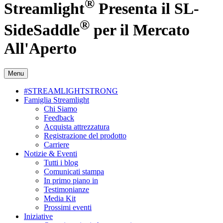
®
Streamlight
Presenta il SL-
®
SideSaddle
per il Mercato
All'Aperto
Menu
#STREAMLIGHTSTRONG
Famiglia Streamlight
Chi Siamo
Feedback
Acquista attrezzatura
Registrazione del prodotto
Carriere
Notizie & Eventi
Tutti i blog
Comunicati stampa
In primo piano in
Testimonianze
Media Kit
Prossimi eventi
Iniziative