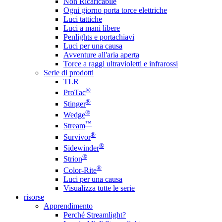
Non Ricaricabile
Ogni giorno porta torce elettriche
Luci tattiche
Luci a mani libere
Penlights e portachiavi
Luci per una causa
Avventure all'aria aperta
Torce a raggi ultravioletti e infrarossi
Serie di prodotti
TLR
®
ProTac
®
Stinger
®
Wedge
™
Stream
®
Survivor
®
Sidewinder
®
Strion
®
Color-Rite
Luci per una causa
Visualizza tutte le serie
risorse
Apprendimento
Perché Streamlight?