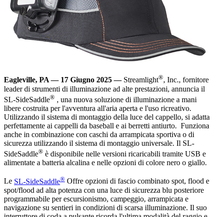
®
Eagleville, PA — 17 Giugno 2025 —
Streamlight
, Inc., fornitore
leader di strumenti di illuminazione ad alte prestazioni, annuncia il
®
SL-SideSaddle
, una nuova soluzione di illuminazione a mani
libere costruita per l'avventura all'aria aperta e l'uso ricreativo.
Utilizzando il sistema di montaggio della luce del cappello, si adatta
perfettamente ai cappelli da baseball e ai berretti antiurto. Funziona
anche in combinazione con caschi da arrampicata sportiva o di
sicurezza utilizzando il sistema di montaggio universale. Il SL-
®
SideSaddle
è disponibile nelle versioni ricaricabili tramite USB e
alimentate a batteria alcalina e nelle opzioni di colore nero o giallo.
®
Le
SL-SideSaddle
Offre opzioni di fascio combinato spot, flood e
spot/flood ad alta potenza con una luce di sicurezza blu posteriore
programmabile per escursionismo, campeggio, arrampicata e
navigazione su sentieri in condizioni di scarsa illuminazione. Il suo
interruttore di coda a pulsante ricorda l'ultima modalità del raggio e