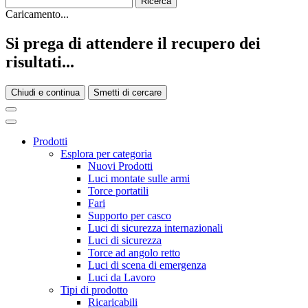
Caricamento...
Si prega di attendere il recupero dei
risultati...
Chiudi e continua
Smetti di cercare
Prodotti
Esplora per categoria
Nuovi Prodotti
Luci montate sulle armi
Torce portatili
Fari
Supporto per casco
Luci di sicurezza internazionali
Luci di sicurezza
Torce ad angolo retto
Luci di scena di emergenza
Luci da Lavoro
Tipi di prodotto
Ricaricabili