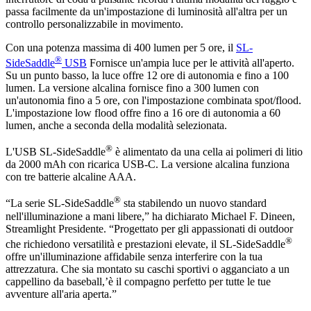
passa facilmente da un'impostazione di luminosità all'altra per un
controllo personalizzabile in movimento.
Con una potenza massima di 400 lumen per 5 ore, il
SL-
®
SideSaddle
USB
Fornisce un'ampia luce per le attività all'aperto.
Su un punto basso, la luce offre 12 ore di autonomia e fino a 100
lumen. La versione alcalina fornisce fino a 300 lumen con
un'autonomia fino a 5 ore, con l'impostazione combinata spot/flood.
L'impostazione low flood offre fino a 16 ore di autonomia a 60
lumen, anche a seconda della modalità selezionata.
®
L'USB SL-SideSaddle
è alimentato da una cella ai polimeri di litio
da 2000 mAh con ricarica USB-C. La versione alcalina funziona
con tre batterie alcaline AAA.
®
“La serie SL-SideSaddle
sta stabilendo un nuovo standard
nell'illuminazione a mani libere,” ha dichiarato Michael F. Dineen,
Streamlight Presidente. “Progettato per gli appassionati di outdoor
®
che richiedono versatilità e prestazioni elevate, il SL-SideSaddle
offre un'illuminazione affidabile senza interferire con la tua
attrezzatura. Che sia montato su caschi sportivi o agganciato a un
cappellino da baseball,’è il compagno perfetto per tutte le tue
avventure all'aria aperta.”