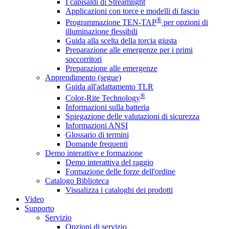
I capisaldi di Streamlight
Applicazioni con torce e modelli di fascio
®
Programmazione TEN-TAP
per opzioni di
illuminazione flessibili
Guida alla scelta della torcia giusta
Preparazione alle emergenze per i primi
soccorritori
Preparazione alle emergenze
Apprendimento (segue)
Guida all'adattamento TLR
®
Color-Rite Technology
Informazioni sulla batteria
Spiegazione delle valutazioni di sicurezza
Informazioni ANSI
Glossario di termini
Domande frequenti
Demo interattive e formazione
Demo interattiva del raggio
Formazione delle forze dell'ordine
Catalogo Biblioteca
Visualizza i cataloghi dei prodotti
Video
Supporto
Servizio
Opzioni di servizio