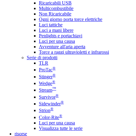
Ricaricabili USB
Multicombustibile
Non Ricaricabile
Ogni giorno porta torce elettriche
Luci tattiche
Luci a mani libere
Penlights e portachiavi
Luci per una causa
Avventure all'aria aperta
Torce a raggi ultravioletti e infrarossi
Serie di prodotti
TLR
®
ProTac
®
Stinger
®
Wedge
™
Stream
®
Survivor
®
Sidewinder
®
Strion
®
Color-Rite
Luci per una causa
Visualizza tutte le serie
risorse