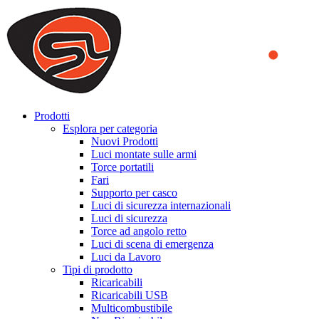
We use cookies to ensure that we provide you the best experience on o
you a better experience. To learn more or to find out how you can di
ACCEPT AND CLOSE
Prodotti
Esplora per categoria
Nuovi Prodotti
Luci montate sulle armi
Torce portatili
Fari
Supporto per casco
Luci di sicurezza internazionali
Luci di sicurezza
Torce ad angolo retto
Luci di scena di emergenza
Luci da Lavoro
Tipi di prodotto
Ricaricabili
Ricaricabili USB
Multicombustibile