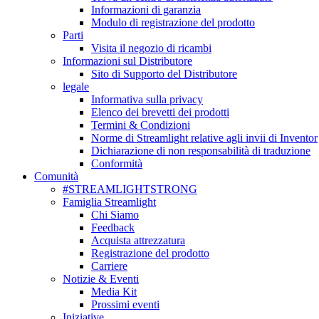
Informazioni di garanzia
Modulo di registrazione del prodotto
Parti
Visita il negozio di ricambi
Informazioni sul Distributore
Sito di Supporto del Distributore
legale
Informativa sulla privacy
Elenco dei brevetti dei prodotti
Termini & Condizioni
Norme di Streamlight relative agli invii di Inventor
Dichiarazione di non responsabilità di traduzione
Conformità
Comunità
#STREAMLIGHTSTRONG
Famiglia Streamlight
Chi Siamo
Feedback
Acquista attrezzatura
Registrazione del prodotto
Carriere
Notizie & Eventi
Media Kit
Prossimi eventi
Iniziative