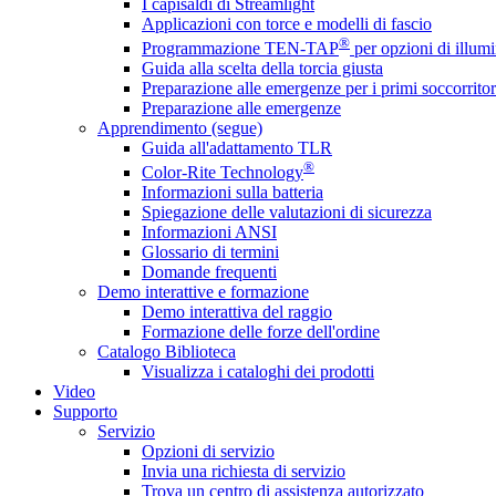
I capisaldi di Streamlight
Applicazioni con torce e modelli di fascio
®
Programmazione TEN-TAP
per opzioni di illumi
Guida alla scelta della torcia giusta
Preparazione alle emergenze per i primi soccorritor
Preparazione alle emergenze
Apprendimento (segue)
Guida all'adattamento TLR
®
Color-Rite Technology
Informazioni sulla batteria
Spiegazione delle valutazioni di sicurezza
Informazioni ANSI
Glossario di termini
Domande frequenti
Demo interattive e formazione
Demo interattiva del raggio
Formazione delle forze dell'ordine
Catalogo Biblioteca
Visualizza i cataloghi dei prodotti
Video
Supporto
Servizio
Opzioni di servizio
Invia una richiesta di servizio
Trova un centro di assistenza autorizzato