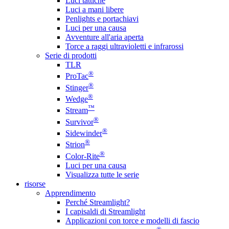
Luci tattiche
Luci a mani libere
Penlights e portachiavi
Luci per una causa
Avventure all'aria aperta
Torce a raggi ultravioletti e infrarossi
Serie di prodotti
TLR
®
ProTac
®
Stinger
®
Wedge
™
Stream
®
Survivor
®
Sidewinder
®
Strion
®
Color-Rite
Luci per una causa
Visualizza tutte le serie
risorse
Apprendimento
Perché Streamlight?
I capisaldi di Streamlight
Applicazioni con torce e modelli di fascio