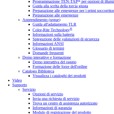
®
Programmazione TEN-TAP
per opzioni di illumi
Guida alla scelta della torcia giusta
Preparazione alle emergenze per i primi soccorritor
Preparazione alle emergenze
Apprendimento (segue)
Guida all'adattamento TLR
®
Color-Rite Technology
Informazioni sulla batteria
Spiegazione delle valutazioni di sicurezza
Informazioni ANSI
Glossario di termini
Domande frequenti
Demo interattive e formazione
Demo interattiva del raggio
Formazione delle forze dell'ordine
Catalogo Biblioteca
Visualizza i cataloghi dei prodotti
Video
Supporto
Servizio
Opzioni di servizio
Invia una richiesta di servizio
Trova un centro di assistenza autorizzato
Informazioni di garanzia
Modulo di registrazione del prodotto