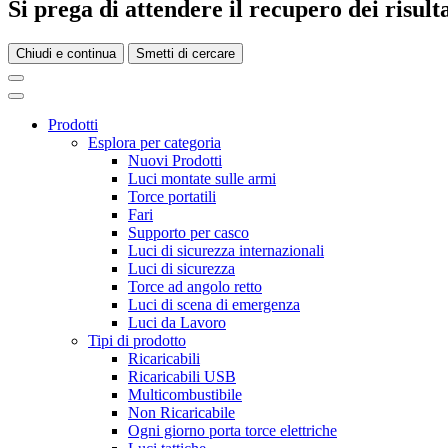
Si prega di attendere il recupero dei risultat
Chiudi e continua
Smetti di cercare
Prodotti
Esplora per categoria
Nuovi Prodotti
Luci montate sulle armi
Torce portatili
Fari
Supporto per casco
Luci di sicurezza internazionali
Luci di sicurezza
Torce ad angolo retto
Luci di scena di emergenza
Luci da Lavoro
Tipi di prodotto
Ricaricabili
Ricaricabili USB
Multicombustibile
Non Ricaricabile
Ogni giorno porta torce elettriche