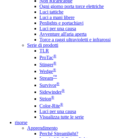
Non Ricaricabile
Ogni giorno porta torce elettriche
Luci tattiche
Luci a mani libere
Penlights e portachiavi
Luci per una causa
Avventure all'aria aperta
Torce a raggi ultravioletti e infrarossi
Serie di prodotti
TLR
®
ProTac
®
Stinger
®
Wedge
™
Stream
®
Survivor
®
Sidewinder
®
Strion
®
Color-Rite
Luci per una causa
Visualizza tutte le serie
risorse
Apprendimento
Perché Streamlight?