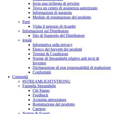
Invia una richiesta di servizio
Trova un centro di assistenza autorizzato
Informazioni di garanzia
Modulo di registrazione del prodotto
Parti
Visita il negozio di ricambi
Informazioni sul Distributore
Sito di Supporto del Distributore
legale
Informativa sulla privacy
Elenco dei brevetti dei prodotti
Termini & Condizioni
Norme di Streamlight relative agli invii di
Inventor
Dichiarazione di non responsabilità di traduzione
Conformità
Comunità
#STREAMLIGHTSTRONG
Famiglia Streamlight
Chi Siamo
Feedback
Acquista attrezzatura
Registrazione del prodotto
Carriere
Notizie & Eventi