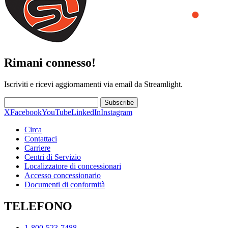
Rimani connesso!
Iscriviti e ricevi aggiornamenti via email da Streamlight.
Subscribe
X
Facebook
YouTube
LinkedIn
Instagram
Circa
Contattaci
Carriere
Centri di Servizio
Localizzatore di concessionari
Accesso concessionario
Documenti di conformità
TELEFONO
1-800-523-7488