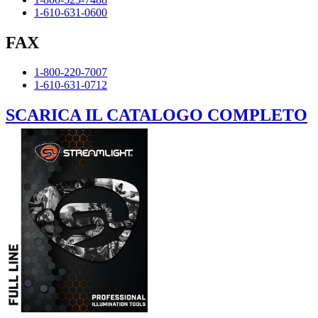
1-610-631-0600
FAX
1-800-220-7007
1-610-631-0712
SCARICA IL CATALOGO COMPLETO