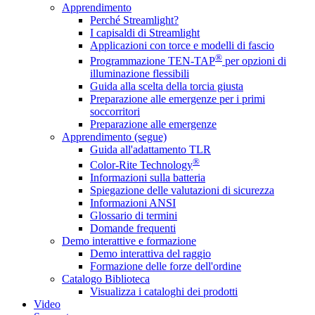
Apprendimento
Perché Streamlight?
I capisaldi di Streamlight
Applicazioni con torce e modelli di fascio
®
Programmazione TEN-TAP
per opzioni di
illuminazione flessibili
Guida alla scelta della torcia giusta
Preparazione alle emergenze per i primi
soccorritori
Preparazione alle emergenze
Apprendimento (segue)
Guida all'adattamento TLR
®
Color-Rite Technology
Informazioni sulla batteria
Spiegazione delle valutazioni di sicurezza
Informazioni ANSI
Glossario di termini
Domande frequenti
Demo interattive e formazione
Demo interattiva del raggio
Formazione delle forze dell'ordine
Catalogo Biblioteca
Visualizza i cataloghi dei prodotti
Video