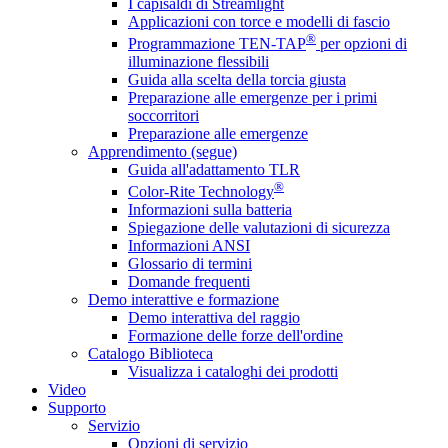
I capisaldi di Streamlight
Applicazioni con torce e modelli di fascio
®
Programmazione TEN-TAP
per opzioni di
illuminazione flessibili
Guida alla scelta della torcia giusta
Preparazione alle emergenze per i primi
soccorritori
Preparazione alle emergenze
Apprendimento (segue)
Guida all'adattamento TLR
®
Color-Rite Technology
Informazioni sulla batteria
Spiegazione delle valutazioni di sicurezza
Informazioni ANSI
Glossario di termini
Domande frequenti
Demo interattive e formazione
Demo interattiva del raggio
Formazione delle forze dell'ordine
Catalogo Biblioteca
Visualizza i cataloghi dei prodotti
Video
Supporto
Servizio
Opzioni di servizio