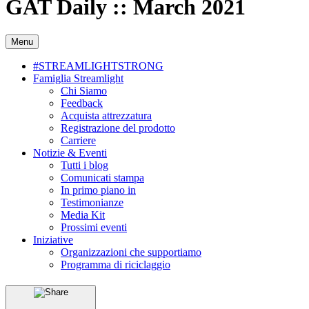
GAT Daily :: March 2021
Menu
#STREAMLIGHTSTRONG
Famiglia Streamlight
Chi Siamo
Feedback
Acquista attrezzatura
Registrazione del prodotto
Carriere
Notizie & Eventi
Tutti i blog
Comunicati stampa
In primo piano in
Testimonianze
Media Kit
Prossimi eventi
Iniziative
Organizzazioni che supportiamo
Programma di riciclaggio