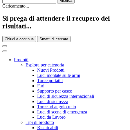
Caricamento...
Si prega di attendere il recupero dei
risultati...
Chiudi e continua
Smetti di cercare
Prodotti
Esplora per categoria
Nuovi Prodotti
Luci montate sulle armi
Torce portatili
Fari
Supporto per casco
Luci di sicurezza internazionali
Luci di sicurezza
Torce ad angolo retto
Luci di scena di emergenza
Luci da Lavoro
Tipi di prodotto
Ricaricabili