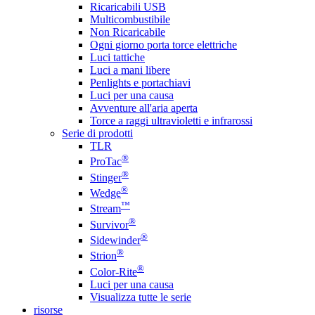
Ricaricabili USB
Multicombustibile
Non Ricaricabile
Ogni giorno porta torce elettriche
Luci tattiche
Luci a mani libere
Penlights e portachiavi
Luci per una causa
Avventure all'aria aperta
Torce a raggi ultravioletti e infrarossi
Serie di prodotti
TLR
®
ProTac
®
Stinger
®
Wedge
™
Stream
®
Survivor
®
Sidewinder
®
Strion
®
Color-Rite
Luci per una causa
Visualizza tutte le serie
risorse