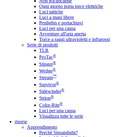
Non Ricaricabile
Ogni giorno porta torce elettriche
Luci tattiche
Luci a mani libere
Penlights e portachiavi
Luci per una causa
Avventure all'aria aperta
Torce a raggi ultravioletti e infrarossi
Serie di prodotti
TLR
®
ProTac
®
Stinger
®
Wedge
™
Stream
®
Survivor
®
Sidewinder
®
Strion
®
Color-Rite
Luci per una causa
Visualizza tutte le serie
risorse
Apprendimento
Perché Streamlight?