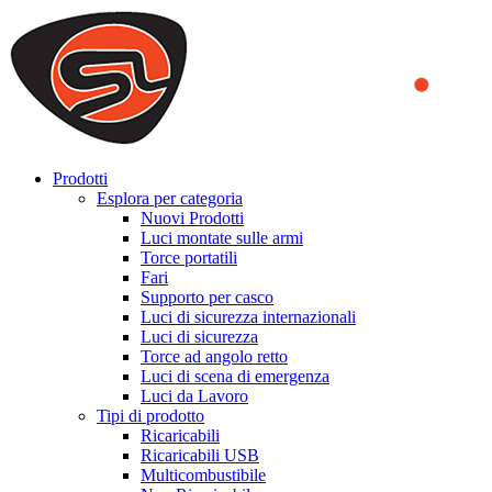
We use cookies to ensure that we provide you the best experience
on our website. By continuing to browse this website, you accept
that cookies are used to help us analyze how the website is used and
to offer you a better experience. To learn more or to find out how
you can disable cookies, you can access our
Privacy Policy
.
ACCEPT AND CLOSE
Prodotti
Esplora per categoria
Nuovi Prodotti
Luci montate sulle armi
Torce portatili
Fari
Supporto per casco
Luci di sicurezza internazionali
Luci di sicurezza
Torce ad angolo retto
Luci di scena di emergenza
Luci da Lavoro
Tipi di prodotto
Ricaricabili
Ricaricabili USB
Multicombustibile