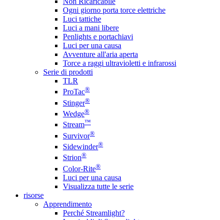
Non Ricaricabile
Ogni giorno porta torce elettriche
Luci tattiche
Luci a mani libere
Penlights e portachiavi
Luci per una causa
Avventure all'aria aperta
Torce a raggi ultravioletti e infrarossi
Serie di prodotti
TLR
®
ProTac
®
Stinger
®
Wedge
™
Stream
®
Survivor
®
Sidewinder
®
Strion
®
Color-Rite
Luci per una causa
Visualizza tutte le serie
risorse
Apprendimento
Perché Streamlight?