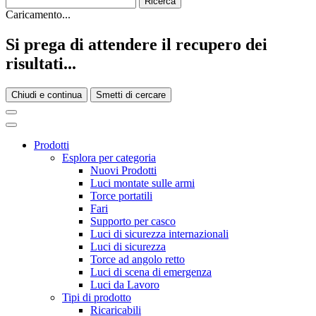
Caricamento...
Si prega di attendere il recupero dei
risultati...
Chiudi e continua
Smetti di cercare
Prodotti
Esplora per categoria
Nuovi Prodotti
Luci montate sulle armi
Torce portatili
Fari
Supporto per casco
Luci di sicurezza internazionali
Luci di sicurezza
Torce ad angolo retto
Luci di scena di emergenza
Luci da Lavoro
Tipi di prodotto
Ricaricabili