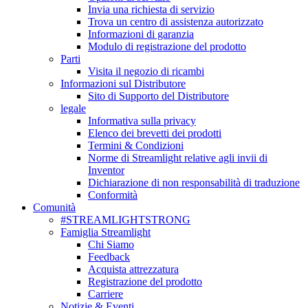
Invia una richiesta di servizio
Trova un centro di assistenza autorizzato
Informazioni di garanzia
Modulo di registrazione del prodotto
Parti
Visita il negozio di ricambi
Informazioni sul Distributore
Sito di Supporto del Distributore
legale
Informativa sulla privacy
Elenco dei brevetti dei prodotti
Termini & Condizioni
Norme di Streamlight relative agli invii di
Inventor
Dichiarazione di non responsabilità di traduzione
Conformità
Comunità
#STREAMLIGHTSTRONG
Famiglia Streamlight
Chi Siamo
Feedback
Acquista attrezzatura
Registrazione del prodotto
Carriere
Notizie & Eventi