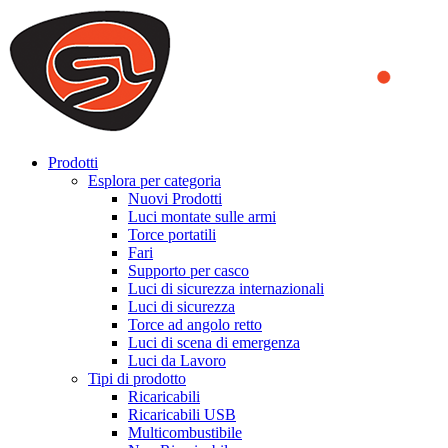
We use cookies to ensure that we provide you the best experience
on our website. By continuing to browse this website, you accept
that cookies are used to help us analyze how the website is used and
to offer you a better experience. To learn more or to find out how
you can disable cookies, you can access our
Privacy Policy
.
ACCEPT AND CLOSE
Prodotti
Esplora per categoria
Nuovi Prodotti
Luci montate sulle armi
Torce portatili
Fari
Supporto per casco
Luci di sicurezza internazionali
Luci di sicurezza
Torce ad angolo retto
Luci di scena di emergenza
Luci da Lavoro
Tipi di prodotto
Ricaricabili
Ricaricabili USB
Multicombustibile