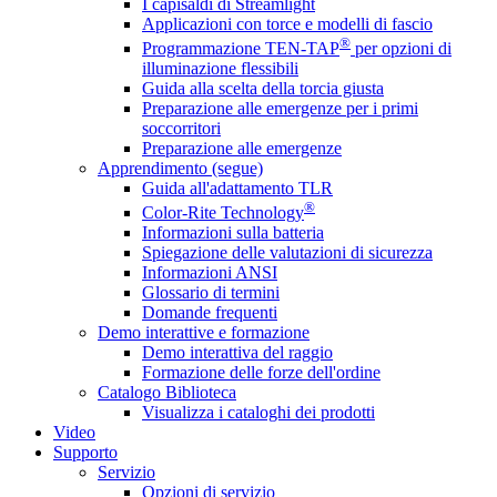
I capisaldi di Streamlight
Applicazioni con torce e modelli di fascio
®
Programmazione TEN-TAP
per opzioni di
illuminazione flessibili
Guida alla scelta della torcia giusta
Preparazione alle emergenze per i primi
soccorritori
Preparazione alle emergenze
Apprendimento (segue)
Guida all'adattamento TLR
®
Color-Rite Technology
Informazioni sulla batteria
Spiegazione delle valutazioni di sicurezza
Informazioni ANSI
Glossario di termini
Domande frequenti
Demo interattive e formazione
Demo interattiva del raggio
Formazione delle forze dell'ordine
Catalogo Biblioteca
Visualizza i cataloghi dei prodotti
Video
Supporto
Servizio
Opzioni di servizio