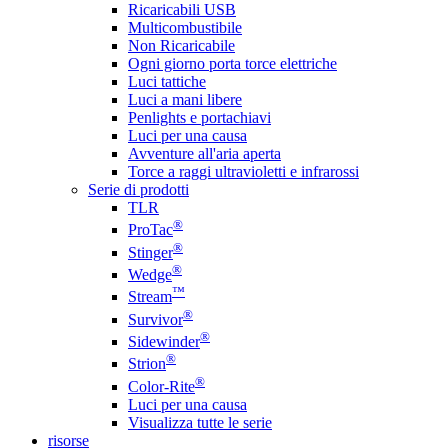
Ricaricabili USB
Multicombustibile
Non Ricaricabile
Ogni giorno porta torce elettriche
Luci tattiche
Luci a mani libere
Penlights e portachiavi
Luci per una causa
Avventure all'aria aperta
Torce a raggi ultravioletti e infrarossi
Serie di prodotti
TLR
®
ProTac
®
Stinger
®
Wedge
™
Stream
®
Survivor
®
Sidewinder
®
Strion
®
Color-Rite
Luci per una causa
Visualizza tutte le serie
risorse