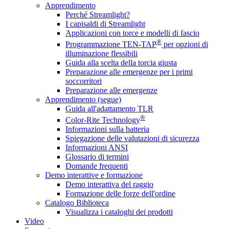
Apprendimento
Perché Streamlight?
I capisaldi di Streamlight
Applicazioni con torce e modelli di fascio
®
Programmazione TEN-TAP
per opzioni di
illuminazione flessibili
Guida alla scelta della torcia giusta
Preparazione alle emergenze per i primi
soccorritori
Preparazione alle emergenze
Apprendimento (segue)
Guida all'adattamento TLR
®
Color-Rite Technology
Informazioni sulla batteria
Spiegazione delle valutazioni di sicurezza
Informazioni ANSI
Glossario di termini
Domande frequenti
Demo interattive e formazione
Demo interattiva del raggio
Formazione delle forze dell'ordine
Catalogo Biblioteca
Visualizza i cataloghi dei prodotti
Video