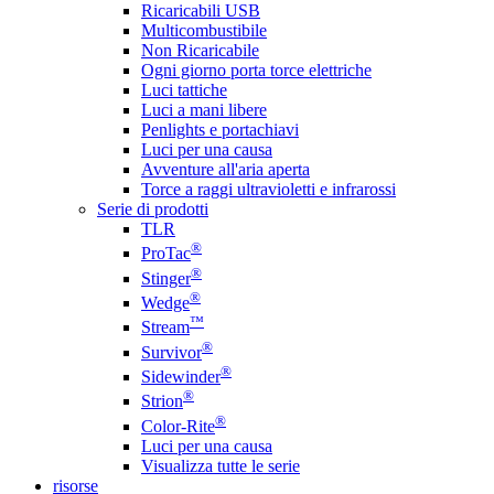
Ricaricabili USB
Multicombustibile
Non Ricaricabile
Ogni giorno porta torce elettriche
Luci tattiche
Luci a mani libere
Penlights e portachiavi
Luci per una causa
Avventure all'aria aperta
Torce a raggi ultravioletti e infrarossi
Serie di prodotti
TLR
®
ProTac
®
Stinger
®
Wedge
™
Stream
®
Survivor
®
Sidewinder
®
Strion
®
Color-Rite
Luci per una causa
Visualizza tutte le serie
risorse