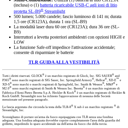
(inclusa) o (1)
batteria ricaricabile USB-C agli ioni di litio
®
protetta SL-B9
Streamlight
500 lumen; 5.000 candele; fascio luminoso di 141 m; durata
1,5 ore (CR123A), durata 1 ora (SL-B9)
La modalità laser dura 60 ore (CR123A); dura 36 ore (SL-
B9)
Interruttori a levetta posteriori ambidestri con opzioni HIGH e
LOW
La funzione Safe-off impedisce l'attivazione accidentale;
consente di risparmiare le batterie
TLR GUIDA ALLA VESTIBILITÀ
®
®
Tutti i diritti riservati. GLOCK
è un marchio registrato di Glock, Inc. SIG SAUER
and
®
®
®
™
P365
sono marchi registrati di SIG Sauer, Inc. Springfield Armory
, Hellcat
, XD-E
e
®
®
®
XD-S
sono marchi o marchi registrati di Springfield, Inc. Smith & Wesson
, M&P
e
®
®
M2.0
sono marchi registrati di Smith & Wesson Inc. Beretta
è un marchio registrato di
®
Fabbrica d'Armi Pietro Beretta S.p.A. Heckler & Koch
è un marchio registrato di Heckler &
Koch GmbH. Streamlight non ha richiesto l'approvazione di nessuna delle Società
menzionate nel presente paragrafo.
®
®
La fascia argentata che circonda la testa della TLR-8
X sub è un marchio registrato
di
Streamlight, Inc.
Sconsigliamo di portare un'arma da fuoco equipaggiata con TLR senza una fondina
adeguata. Una fondina adeguata dovrebbe coprire completamente l'area della guardia del
grilletto, impedendo lo sparo accidentale sia dell'arma da fuoco che della torcia.