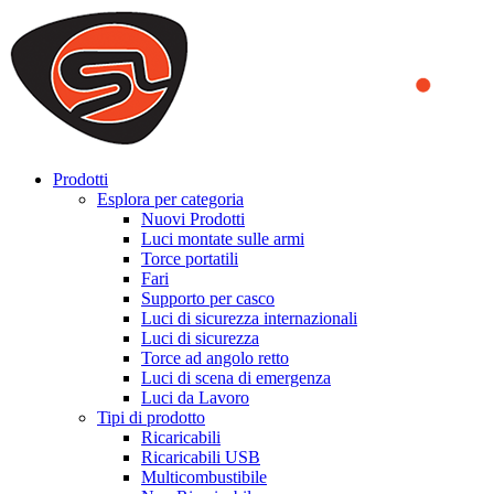
We use cookies to ensure that we provide you the best experience
on our website. By continuing to browse this website, you accept
that cookies are used to help us analyze how the website is used and
to offer you a better experience. To learn more or to find out how
you can disable cookies, you can access our
Privacy Policy
.
ACCEPT AND CLOSE
Prodotti
Esplora per categoria
Nuovi Prodotti
Luci montate sulle armi
Torce portatili
Fari
Supporto per casco
Luci di sicurezza internazionali
Luci di sicurezza
Torce ad angolo retto
Luci di scena di emergenza
Luci da Lavoro
Tipi di prodotto
Ricaricabili
Ricaricabili USB
Multicombustibile