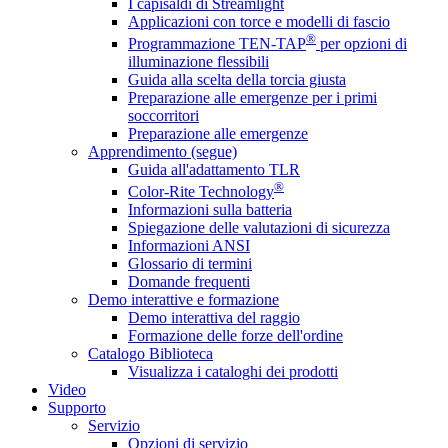
I capisaldi di Streamlight
Applicazioni con torce e modelli di fascio
®
Programmazione TEN-TAP
per opzioni di
illuminazione flessibili
Guida alla scelta della torcia giusta
Preparazione alle emergenze per i primi
soccorritori
Preparazione alle emergenze
Apprendimento (segue)
Guida all'adattamento TLR
®
Color-Rite Technology
Informazioni sulla batteria
Spiegazione delle valutazioni di sicurezza
Informazioni ANSI
Glossario di termini
Domande frequenti
Demo interattive e formazione
Demo interattiva del raggio
Formazione delle forze dell'ordine
Catalogo Biblioteca
Visualizza i cataloghi dei prodotti
Video
Supporto
Servizio
Opzioni di servizio