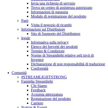
Invia una richiesta di servizio
Trova un centro di assistenza autorizzato
Informazioni di garanzia
Modulo di registrazione del prodotto
Parti
Visita il negozio di ricambi
Informazioni sul Distributore
Sito di Supporto del Distributore
legale
Informativa sulla privacy
Elenco dei brevetti dei prodotti
Termini & Condizioni
Norme di Streamlight relative agli invii di
Inventor
Dichiarazione di non responsabilità di traduzione
Conformità
Comunità
#STREAMLIGHTSTRONG
Famiglia Streamlight
Chi Siamo
Feedback
Acquista attrezzatura
Registrazione del prodotto
Carriere
Notizie & Eventi