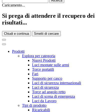
Caricamento...
Si prega di attendere il recupero dei
risultati...
Chiudi e continua
Smetti di cercare
Prodotti
Esplora per categoria
Nuovi Prodotti
Luci montate sulle armi
Torce portatili
Fari
Supporto per casco
Luci di sicurezza internazionali
Luci di sicurezza
Torce ad angolo retto
Luci di scena di emergenza
Luci da Lavoro
Tipi di prodotto
Ricaricabili