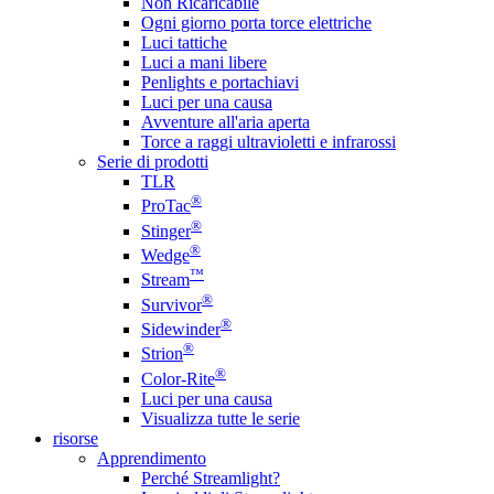
Non Ricaricabile
Ogni giorno porta torce elettriche
Luci tattiche
Luci a mani libere
Penlights e portachiavi
Luci per una causa
Avventure all'aria aperta
Torce a raggi ultravioletti e infrarossi
Serie di prodotti
TLR
®
ProTac
®
Stinger
®
Wedge
™
Stream
®
Survivor
®
Sidewinder
®
Strion
®
Color-Rite
Luci per una causa
Visualizza tutte le serie
risorse
Apprendimento
Perché Streamlight?