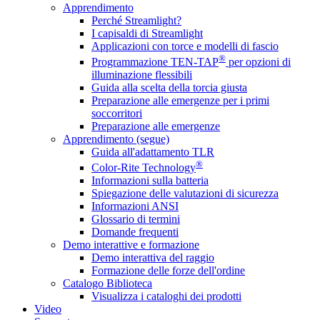
Apprendimento
Perché Streamlight?
I capisaldi di Streamlight
Applicazioni con torce e modelli di fascio
®
Programmazione TEN-TAP
per opzioni di
illuminazione flessibili
Guida alla scelta della torcia giusta
Preparazione alle emergenze per i primi
soccorritori
Preparazione alle emergenze
Apprendimento (segue)
Guida all'adattamento TLR
®
Color-Rite Technology
Informazioni sulla batteria
Spiegazione delle valutazioni di sicurezza
Informazioni ANSI
Glossario di termini
Domande frequenti
Demo interattive e formazione
Demo interattiva del raggio
Formazione delle forze dell'ordine
Catalogo Biblioteca
Visualizza i cataloghi dei prodotti
Video