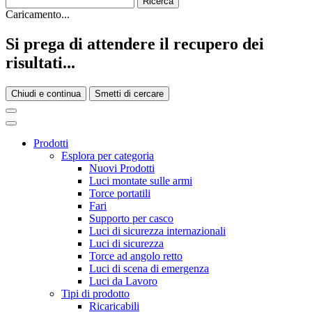
Caricamento...
Si prega di attendere il recupero dei
risultati...
Chiudi e continua
Smetti di cercare
Prodotti
Esplora per categoria
Nuovi Prodotti
Luci montate sulle armi
Torce portatili
Fari
Supporto per casco
Luci di sicurezza internazionali
Luci di sicurezza
Torce ad angolo retto
Luci di scena di emergenza
Luci da Lavoro
Tipi di prodotto
Ricaricabili