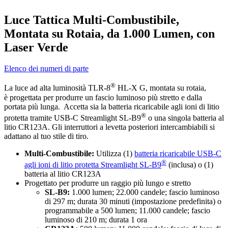
Luce Tattica Multi-Combustibile,
Montata su Rotaia, da 1.000 Lumen, con
Laser Verde
Elenco dei numeri di parte
®
La luce ad alta luminosità TLR-8
HL-X G, montata su rotaia,
è progettata per produrre un fascio luminoso più stretto e dalla
portata più lunga. Accetta sia la batteria ricaricabile agli ioni di litio
®
protetta tramite USB-C Streamlight SL-B9
o una singola batteria al
litio CR123A. Gli interruttori a levetta posteriori intercambiabili si
adattano al tuo stile di tiro.
Multi-Combustibile:
Utilizza (1)
batteria ricaricabile USB-C
®
agli ioni di litio protetta Streamlight SL-B9
(inclusa) o (1)
batteria al litio CR123A
Progettato per produrre un raggio più lungo e stretto
SL-B9:
1.000 lumen; 22.000 candele; fascio luminoso
di 297 m; durata 30 minuti (impostazione predefinita) o
programmabile a 500 lumen; 11.000 candele; fascio
luminoso di 210 m; durata 1 ora