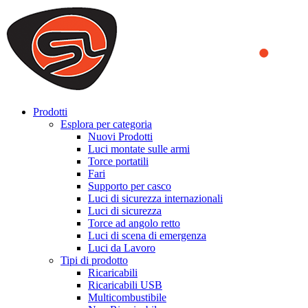
We use cookies to ensure that we provide you the best experience
on our website. By continuing to browse this website, you accept
that cookies are used to help us analyze how the website is used and
to offer you a better experience. To learn more or to find out how
you can disable cookies, you can access our
Privacy Policy
.
ACCEPT AND CLOSE
Prodotti
Esplora per categoria
Nuovi Prodotti
Luci montate sulle armi
Torce portatili
Fari
Supporto per casco
Luci di sicurezza internazionali
Luci di sicurezza
Torce ad angolo retto
Luci di scena di emergenza
Luci da Lavoro
Tipi di prodotto
Ricaricabili
Ricaricabili USB
Multicombustibile