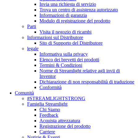
Invia una richiesta di servizio
Trova un centro di assistenza autorizzato
Informazioni di garanzia
Modulo di registrazione del prodotto
Parti
Visita il negozio di ricambi
Informazioni sul Distributore
Sito di Supporto del Distributore
legale
Informativa sulla privacy
Elenco dei brevetti dei prodotti
Termini & Condizioni
Norme di Streamlight relative agli invii di
Inventor
Dichiarazione di non responsabilità di traduzione
Conformità
Comunità
#STREAMLIGHTSTRONG
Famiglia Streamlight
Chi Siamo
Feedback
Acquista attrezzatura
Registrazione del prodotto
Carriere
Notizie & Eventi