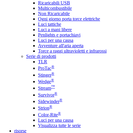
Ricaricabili USB
Multicombustibile
Non Ricaricabile
Ogni giorno porta torce elettriche
Luci tattiche
Luci a mani libere
Penlights e portachiavi
Luci per una causa
Avventure all'aria aperta
Torce a raggi ultravioletti e infrarossi
Serie di prodotti
TLR
®
ProTac
®
Stinger
®
Wedge
™
Stream
®
Survivor
®
Sidewinder
®
Strion
®
Color-Rite
Luci per una causa
Visualizza tutte le serie
risorse