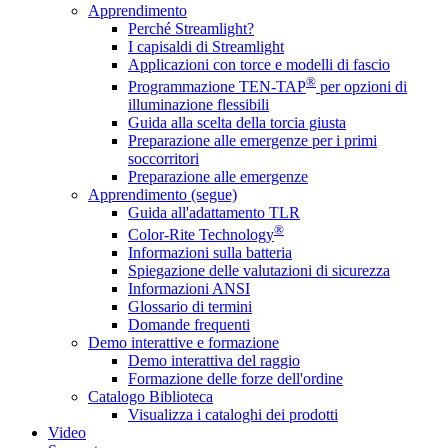
Apprendimento
Perché Streamlight?
I capisaldi di Streamlight
Applicazioni con torce e modelli di fascio
®
Programmazione TEN-TAP
per opzioni di
illuminazione flessibili
Guida alla scelta della torcia giusta
Preparazione alle emergenze per i primi
soccorritori
Preparazione alle emergenze
Apprendimento (segue)
Guida all'adattamento TLR
®
Color-Rite Technology
Informazioni sulla batteria
Spiegazione delle valutazioni di sicurezza
Informazioni ANSI
Glossario di termini
Domande frequenti
Demo interattive e formazione
Demo interattiva del raggio
Formazione delle forze dell'ordine
Catalogo Biblioteca
Visualizza i cataloghi dei prodotti
Video