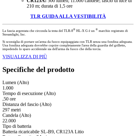
CR123A:
500 lumen; 11.000 candele; fascio di luce di
210 m; durata di 1,5 ore
TLR GUIDA ALLA VESTIBILITÀ
®
®
La fascia argentata che circonda la testa del TLR-8
HL-X G è un
marchio registrato di
Streamlight, Inc.
Si sconsiglia di portare un'arma da fuoco equipaggiata con TLR senza una fondina adeguata.
Una fondina adeguata dovrebbe coprire completamente l'area della guardia del grilletto,
impedendo lo sparo accidentale sia dell'arma da fuoco che della torcia.
VISUALIZZA DI PIÙ
Specifiche del prodotto
Lumen (Alto)
1.000
Tempo di esecuzione (Alto)
,50 ore
Distanza del fascio (Alto)
297 metri
Candela (Alto)
22.000
Tipo di batteria
Batteria ricaricabile SL-B9, CR123A Litio