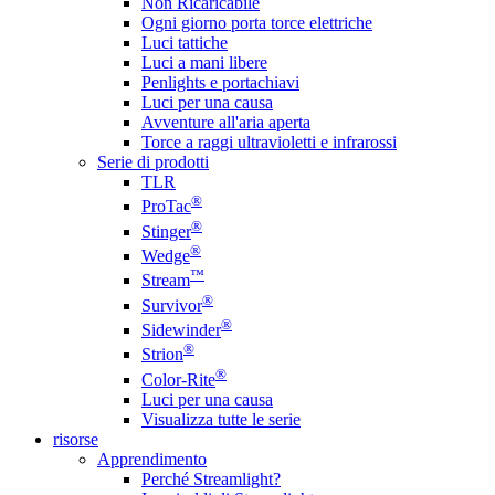
Non Ricaricabile
Ogni giorno porta torce elettriche
Luci tattiche
Luci a mani libere
Penlights e portachiavi
Luci per una causa
Avventure all'aria aperta
Torce a raggi ultravioletti e infrarossi
Serie di prodotti
TLR
®
ProTac
®
Stinger
®
Wedge
™
Stream
®
Survivor
®
Sidewinder
®
Strion
®
Color-Rite
Luci per una causa
Visualizza tutte le serie
risorse
Apprendimento
Perché Streamlight?