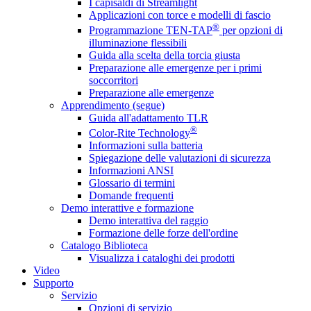
I capisaldi di Streamlight
Applicazioni con torce e modelli di fascio
®
Programmazione TEN-TAP
per opzioni di
illuminazione flessibili
Guida alla scelta della torcia giusta
Preparazione alle emergenze per i primi
soccorritori
Preparazione alle emergenze
Apprendimento (segue)
Guida all'adattamento TLR
®
Color-Rite Technology
Informazioni sulla batteria
Spiegazione delle valutazioni di sicurezza
Informazioni ANSI
Glossario di termini
Domande frequenti
Demo interattive e formazione
Demo interattiva del raggio
Formazione delle forze dell'ordine
Catalogo Biblioteca
Visualizza i cataloghi dei prodotti
Video
Supporto
Servizio
Opzioni di servizio