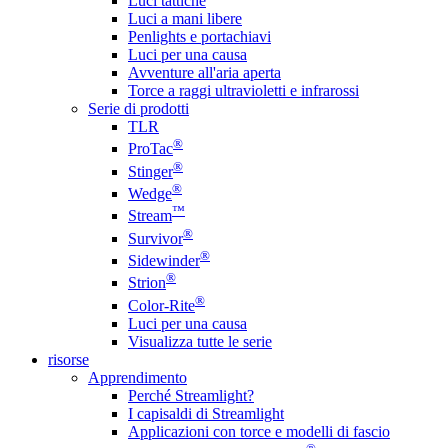
Luci tattiche
Luci a mani libere
Penlights e portachiavi
Luci per una causa
Avventure all'aria aperta
Torce a raggi ultravioletti e infrarossi
Serie di prodotti
TLR
®
ProTac
®
Stinger
®
Wedge
™
Stream
®
Survivor
®
Sidewinder
®
Strion
®
Color-Rite
Luci per una causa
Visualizza tutte le serie
risorse
Apprendimento
Perché Streamlight?
I capisaldi di Streamlight
Applicazioni con torce e modelli di fascio