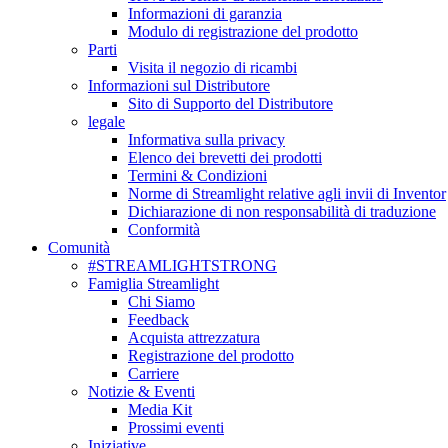
Informazioni di garanzia
Modulo di registrazione del prodotto
Parti
Visita il negozio di ricambi
Informazioni sul Distributore
Sito di Supporto del Distributore
legale
Informativa sulla privacy
Elenco dei brevetti dei prodotti
Termini & Condizioni
Norme di Streamlight relative agli invii di Inventor
Dichiarazione di non responsabilità di traduzione
Conformità
Comunità
#STREAMLIGHTSTRONG
Famiglia Streamlight
Chi Siamo
Feedback
Acquista attrezzatura
Registrazione del prodotto
Carriere
Notizie & Eventi
Media Kit
Prossimi eventi
Iniziative