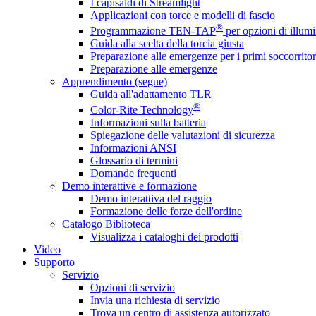
I capisaldi di Streamlight
Applicazioni con torce e modelli di fascio
®
Programmazione TEN-TAP
per opzioni di illumi
Guida alla scelta della torcia giusta
Preparazione alle emergenze per i primi soccorritor
Preparazione alle emergenze
Apprendimento (segue)
Guida all'adattamento TLR
®
Color-Rite Technology
Informazioni sulla batteria
Spiegazione delle valutazioni di sicurezza
Informazioni ANSI
Glossario di termini
Domande frequenti
Demo interattive e formazione
Demo interattiva del raggio
Formazione delle forze dell'ordine
Catalogo Biblioteca
Visualizza i cataloghi dei prodotti
Video
Supporto
Servizio
Opzioni di servizio
Invia una richiesta di servizio
Trova un centro di assistenza autorizzato