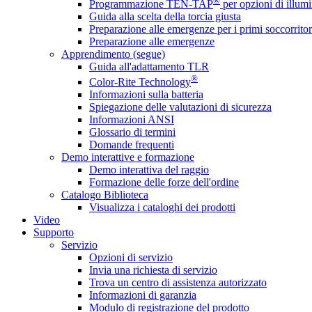
®
Programmazione TEN-TAP
per opzioni di illumi
Guida alla scelta della torcia giusta
Preparazione alle emergenze per i primi soccorritor
Preparazione alle emergenze
Apprendimento (segue)
Guida all'adattamento TLR
®
Color-Rite Technology
Informazioni sulla batteria
Spiegazione delle valutazioni di sicurezza
Informazioni ANSI
Glossario di termini
Domande frequenti
Demo interattive e formazione
Demo interattiva del raggio
Formazione delle forze dell'ordine
Catalogo Biblioteca
Visualizza i cataloghi dei prodotti
Video
Supporto
Servizio
Opzioni di servizio
Invia una richiesta di servizio
Trova un centro di assistenza autorizzato
Informazioni di garanzia
Modulo di registrazione del prodotto