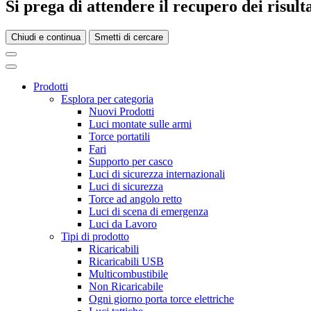
Si prega di attendere il recupero dei risultat
Chiudi e continua
Smetti di cercare
Prodotti
Esplora per categoria
Nuovi Prodotti
Luci montate sulle armi
Torce portatili
Fari
Supporto per casco
Luci di sicurezza internazionali
Luci di sicurezza
Torce ad angolo retto
Luci di scena di emergenza
Luci da Lavoro
Tipi di prodotto
Ricaricabili
Ricaricabili USB
Multicombustibile
Non Ricaricabile
Ogni giorno porta torce elettriche