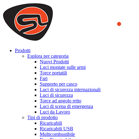
We use cookies to ensure that we provide you the best experience on o
you a better experience. To learn more or to find out how you can di
ACCEPT AND CLOSE
Prodotti
Esplora per categoria
Nuovi Prodotti
Luci montate sulle armi
Torce portatili
Fari
Supporto per casco
Luci di sicurezza internazionali
Luci di sicurezza
Torce ad angolo retto
Luci di scena di emergenza
Luci da Lavoro
Tipi di prodotto
Ricaricabili
Ricaricabili USB
Multicombustibile