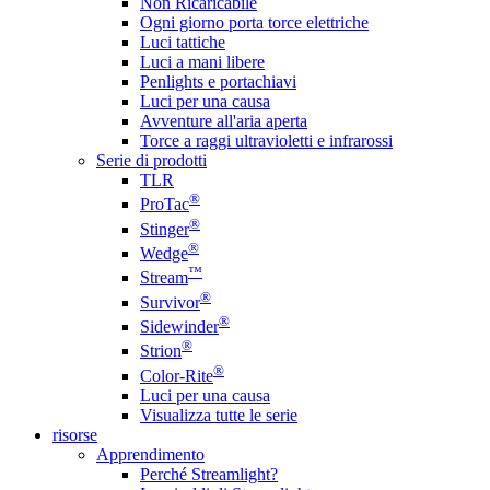
Non Ricaricabile
Ogni giorno porta torce elettriche
Luci tattiche
Luci a mani libere
Penlights e portachiavi
Luci per una causa
Avventure all'aria aperta
Torce a raggi ultravioletti e infrarossi
Serie di prodotti
TLR
®
ProTac
®
Stinger
®
Wedge
™
Stream
®
Survivor
®
Sidewinder
®
Strion
®
Color-Rite
Luci per una causa
Visualizza tutte le serie
risorse
Apprendimento
Perché Streamlight?