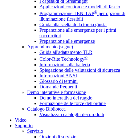
I capisaldi di Streamlight
Applicazioni con torce e modelli di fascio
®
Programmazione TEN-TAP
per opzioni di
illuminazione flessibili
Guida alla scelta della torcia giusta
Preparazione alle emergenze per i primi
soccorritori
Preparazione alle emergenze
Apprendimento (segue)
Guida all'adattamento TLR
®
Color-Rite Technology
Informazioni sulla batteria
Spiegazione delle valutazioni di sicurezza
Informazioni ANSI
Glossario di termini
Domande frequenti
Demo interattive e formazione
Demo interattiva del raggio
Formazione delle forze dell'ordine
Catalogo Biblioteca
Visualizza i cataloghi dei prodotti
Video
Supporto
Servizio
Opzioni di servizio