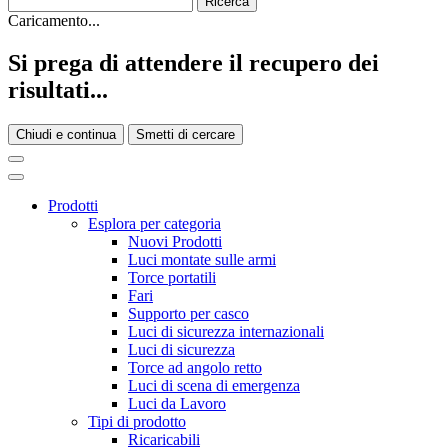
Caricamento...
Si prega di attendere il recupero dei
risultati...
Chiudi e continua
Smetti di cercare
Prodotti
Esplora per categoria
Nuovi Prodotti
Luci montate sulle armi
Torce portatili
Fari
Supporto per casco
Luci di sicurezza internazionali
Luci di sicurezza
Torce ad angolo retto
Luci di scena di emergenza
Luci da Lavoro
Tipi di prodotto
Ricaricabili