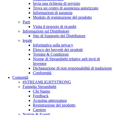
Invia una richiesta di servizio
Trova un centro di assistenza autorizzato
Informazioni di garanzia
Modulo di registrazione del prodotto
Parti
Visita il negozio di ricambi
Informazioni sul Distributore
Sito di Supporto del Distributore
legale
Informativa sulla privacy
Elenco dei brevetti dei prodotti
Termini & Condizioni
Norme di Streamlight relative agli invii di
Inventor
Dichiarazione di non responsabilità di traduzione
Conformità
Comunità
#STREAMLIGHTSTRONG
Famiglia Streamlight
Chi Siamo
Feedback
Acquista attrezzatura
Registrazione del prodotto
Carriere
Notizie & Eventi