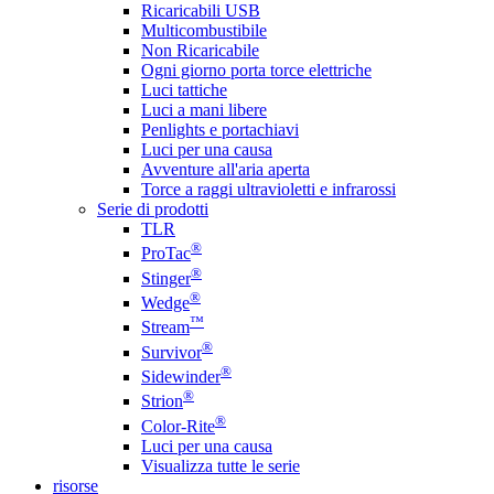
Ricaricabili USB
Multicombustibile
Non Ricaricabile
Ogni giorno porta torce elettriche
Luci tattiche
Luci a mani libere
Penlights e portachiavi
Luci per una causa
Avventure all'aria aperta
Torce a raggi ultravioletti e infrarossi
Serie di prodotti
TLR
®
ProTac
®
Stinger
®
Wedge
™
Stream
®
Survivor
®
Sidewinder
®
Strion
®
Color-Rite
Luci per una causa
Visualizza tutte le serie
risorse