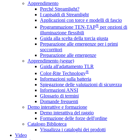
Apprendimento
Perché Streamlight?
I capisaldi di Streamlight
Applicazioni con torce e modelli di fascio
®
Programmazione TEN-TAP
per opzioni di
illuminazione flessibili
Guida alla scelta della torcia giusta
Preparazione alle emergenze per i primi
soccorritori
Preparazione alle emergenze
Apprendimento (segue)
Guida all'adattamento TLR
®
Color-Rite Technology
Informazioni sulla batteria
Spiegazione delle valutazioni di sicurezza
Informazioni ANSI
Glossario di termini
Domande frequenti
Demo interattive e formazione
Demo interattiva del raggio
Formazione delle forze dell'ordine
Catalogo Biblioteca
Visualizza i cataloghi dei prodotti
Video