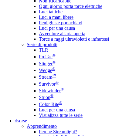
Non Ricaricabile
Ogni giorno porta torce elettriche
Luci tattiche
Luci a mani libere
Penlights e portachiavi
Luci per una causa
Avventure all'aria aperta
Torce a raggi ultravioletti e infrarossi
Serie di prodotti
TLR
®
ProTac
®
Stinger
®
Wedge
™
Stream
®
Survivor
®
Sidewinder
®
Strion
®
Color-Rite
Luci per una causa
Visualizza tutte le serie
risorse
Apprendimento
Perché Streamlight?