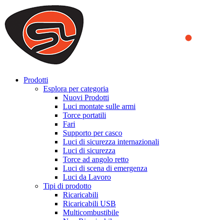
We use cookies to ensure that we provide you the best experience
on our website. By continuing to browse this website, you accept
that cookies are used to help us analyze how the website is used and
to offer you a better experience. To learn more or to find out how
you can disable cookies, you can access our
Privacy Policy
.
ACCEPT AND CLOSE
Prodotti
Esplora per categoria
Nuovi Prodotti
Luci montate sulle armi
Torce portatili
Fari
Supporto per casco
Luci di sicurezza internazionali
Luci di sicurezza
Torce ad angolo retto
Luci di scena di emergenza
Luci da Lavoro
Tipi di prodotto
Ricaricabili
Ricaricabili USB
Multicombustibile