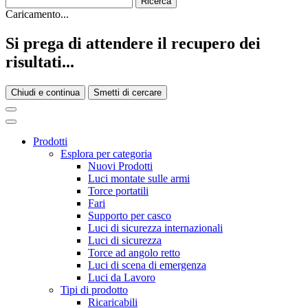
Caricamento...
Si prega di attendere il recupero dei
risultati...
Chiudi e continua
Smetti di cercare
Prodotti
Esplora per categoria
Nuovi Prodotti
Luci montate sulle armi
Torce portatili
Fari
Supporto per casco
Luci di sicurezza internazionali
Luci di sicurezza
Torce ad angolo retto
Luci di scena di emergenza
Luci da Lavoro
Tipi di prodotto
Ricaricabili