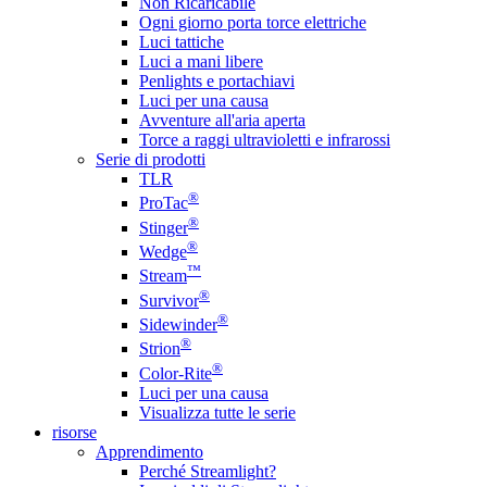
Non Ricaricabile
Ogni giorno porta torce elettriche
Luci tattiche
Luci a mani libere
Penlights e portachiavi
Luci per una causa
Avventure all'aria aperta
Torce a raggi ultravioletti e infrarossi
Serie di prodotti
TLR
®
ProTac
®
Stinger
®
Wedge
™
Stream
®
Survivor
®
Sidewinder
®
Strion
®
Color-Rite
Luci per una causa
Visualizza tutte le serie
risorse
Apprendimento
Perché Streamlight?