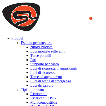
We use cookies to ensure that we provide you the best experience
on our website. By continuing to browse this website, you accept
that cookies are used to help us analyze how the website is used and
to offer you a better experience. To learn more or to find out how
you can disable cookies, you can access our
Privacy Policy
.
ACCEPT AND CLOSE
Prodotti
Esplora per categoria
Nuovi Prodotti
Luci montate sulle armi
Torce portatili
Fari
Supporto per casco
Luci di sicurezza internazionali
Luci di sicurezza
Torce ad angolo retto
Luci di scena di emergenza
Luci da Lavoro
Tipi di prodotto
Ricaricabili
Ricaricabili USB
Multicombustibile