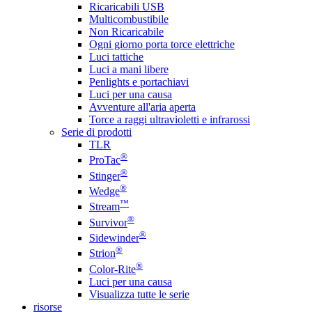
Ricaricabili USB
Multicombustibile
Non Ricaricabile
Ogni giorno porta torce elettriche
Luci tattiche
Luci a mani libere
Penlights e portachiavi
Luci per una causa
Avventure all'aria aperta
Torce a raggi ultravioletti e infrarossi
Serie di prodotti
TLR
®
ProTac
®
Stinger
®
Wedge
™
Stream
®
Survivor
®
Sidewinder
®
Strion
®
Color-Rite
Luci per una causa
Visualizza tutte le serie
risorse