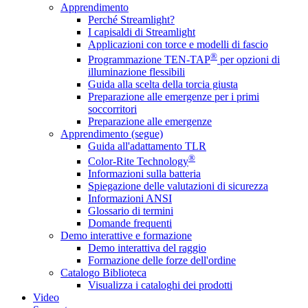
Apprendimento
Perché Streamlight?
I capisaldi di Streamlight
Applicazioni con torce e modelli di fascio
®
Programmazione TEN-TAP
per opzioni di
illuminazione flessibili
Guida alla scelta della torcia giusta
Preparazione alle emergenze per i primi
soccorritori
Preparazione alle emergenze
Apprendimento (segue)
Guida all'adattamento TLR
®
Color-Rite Technology
Informazioni sulla batteria
Spiegazione delle valutazioni di sicurezza
Informazioni ANSI
Glossario di termini
Domande frequenti
Demo interattive e formazione
Demo interattiva del raggio
Formazione delle forze dell'ordine
Catalogo Biblioteca
Visualizza i cataloghi dei prodotti
Video