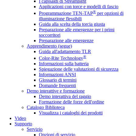
I capisaldi di Streamlight
Applicazioni con torce e modelli di fascio
®
Programmazione TEN-TAP
per opzioni di
illuminazione flessibili
Guida alla scelta della torcia giusta
Preparazione alle emergenze per i primi
soccorritori
Preparazione alle emergenze
Apprendimento (segue)
Guida all'adattamento TLR
®
Color-Rite Technology
Informazioni sulla batteria
Spiegazione delle valutazioni di sicurezza
Informazioni ANSI
Glossario di termini
Domande frequenti
Demo interattive e formazione
Demo interattiva del raggio
Formazione delle forze dell'ordine
Catalogo Biblioteca
Visualizza i cataloghi dei prodotti
Video
Supporto
Servizio
Opzioni di servizio