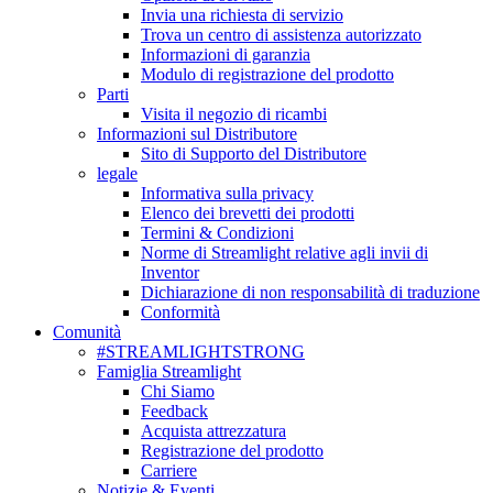
Invia una richiesta di servizio
Trova un centro di assistenza autorizzato
Informazioni di garanzia
Modulo di registrazione del prodotto
Parti
Visita il negozio di ricambi
Informazioni sul Distributore
Sito di Supporto del Distributore
legale
Informativa sulla privacy
Elenco dei brevetti dei prodotti
Termini & Condizioni
Norme di Streamlight relative agli invii di
Inventor
Dichiarazione di non responsabilità di traduzione
Conformità
Comunità
#STREAMLIGHTSTRONG
Famiglia Streamlight
Chi Siamo
Feedback
Acquista attrezzatura
Registrazione del prodotto
Carriere
Notizie & Eventi