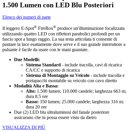
1.500 Lumen con LED Blu Posteriori
Elenco dei numeri di parte
®
®
Il leggero E-Spot
FireBox
produce un'illuminazione focalizzata
utilizzando quattro LED con riflettori parabolici profondi per un
fascio spot a lungo raggio. La sua testa articolata ti consente di
puntare la luce esattamente dove serve e il suo grande interruttore a
pulsante è facile da usare con le mani guantate.
Due Modelli:
Sistema Standard
- include tracolla, cavi di ricarica
CA/CC e supporto di ricarica
Sistema di Montaggio su Veicolo
- include tracolla e
portapacchi montabile su veicolo con cavo diretto
Modalità Alta e Bassa:
Alto:
1.500 lumen; 110.000 candele; larghezza 663 m;
dura 8.5 ore
Basso:
350 lumen; 25.000 candele; larghezza 316 m;
dura 20 ore
Due (2) LED blu ultraluminosi del fanale posteriore
assicurano che tu possa essere visto da dietro
VISUALIZZA DI PIÙ