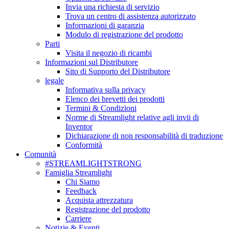
Invia una richiesta di servizio
Trova un centro di assistenza autorizzato
Informazioni di garanzia
Modulo di registrazione del prodotto
Parti
Visita il negozio di ricambi
Informazioni sul Distributore
Sito di Supporto del Distributore
legale
Informativa sulla privacy
Elenco dei brevetti dei prodotti
Termini & Condizioni
Norme di Streamlight relative agli invii di
Inventor
Dichiarazione di non responsabilità di traduzione
Conformità
Comunità
#STREAMLIGHTSTRONG
Famiglia Streamlight
Chi Siamo
Feedback
Acquista attrezzatura
Registrazione del prodotto
Carriere
Notizie & Eventi