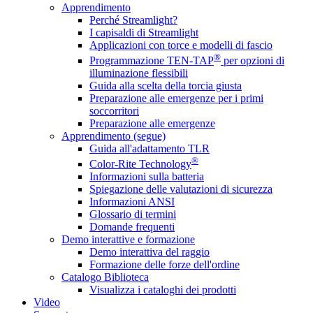
Apprendimento
Perché Streamlight?
I capisaldi di Streamlight
Applicazioni con torce e modelli di fascio
®
Programmazione TEN-TAP
per opzioni di
illuminazione flessibili
Guida alla scelta della torcia giusta
Preparazione alle emergenze per i primi
soccorritori
Preparazione alle emergenze
Apprendimento (segue)
Guida all'adattamento TLR
®
Color-Rite Technology
Informazioni sulla batteria
Spiegazione delle valutazioni di sicurezza
Informazioni ANSI
Glossario di termini
Domande frequenti
Demo interattive e formazione
Demo interattiva del raggio
Formazione delle forze dell'ordine
Catalogo Biblioteca
Visualizza i cataloghi dei prodotti
Video