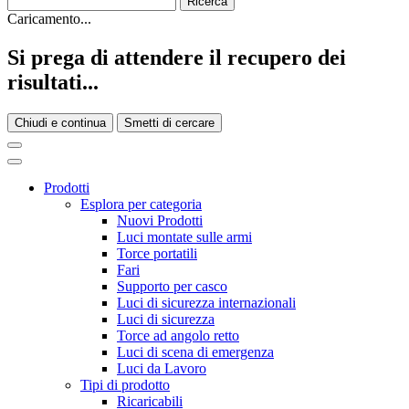
Caricamento...
Si prega di attendere il recupero dei
risultati...
Chiudi e continua
Smetti di cercare
Prodotti
Esplora per categoria
Nuovi Prodotti
Luci montate sulle armi
Torce portatili
Fari
Supporto per casco
Luci di sicurezza internazionali
Luci di sicurezza
Torce ad angolo retto
Luci di scena di emergenza
Luci da Lavoro
Tipi di prodotto
Ricaricabili