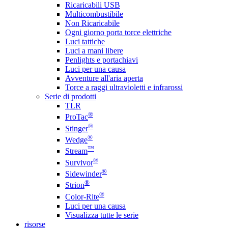
Ricaricabili USB
Multicombustibile
Non Ricaricabile
Ogni giorno porta torce elettriche
Luci tattiche
Luci a mani libere
Penlights e portachiavi
Luci per una causa
Avventure all'aria aperta
Torce a raggi ultravioletti e infrarossi
Serie di prodotti
TLR
®
ProTac
®
Stinger
®
Wedge
™
Stream
®
Survivor
®
Sidewinder
®
Strion
®
Color-Rite
Luci per una causa
Visualizza tutte le serie
risorse