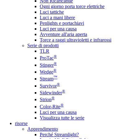
Non Ricaricabile
Ogni giorno porta torce elettriche
Luci tattiche
Luci a mani libere
Penlights e portachiavi
Luci per una causa
Avventure all'aria aperta
Torce a raggi ultravioletti e infrarossi
Serie di prodotti
TLR
®
ProTac
®
Stinger
®
Wedge
™
Stream
®
Survivor
®
Sidewinder
®
Strion
®
Color-Rite
Luci per una causa
Visualizza tutte le serie
risorse
Apprendimento
Perché Streamlight?