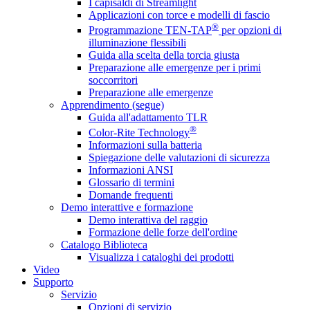
I capisaldi di Streamlight
Applicazioni con torce e modelli di fascio
®
Programmazione TEN-TAP
per opzioni di
illuminazione flessibili
Guida alla scelta della torcia giusta
Preparazione alle emergenze per i primi
soccorritori
Preparazione alle emergenze
Apprendimento (segue)
Guida all'adattamento TLR
®
Color-Rite Technology
Informazioni sulla batteria
Spiegazione delle valutazioni di sicurezza
Informazioni ANSI
Glossario di termini
Domande frequenti
Demo interattive e formazione
Demo interattiva del raggio
Formazione delle forze dell'ordine
Catalogo Biblioteca
Visualizza i cataloghi dei prodotti
Video
Supporto
Servizio
Opzioni di servizio