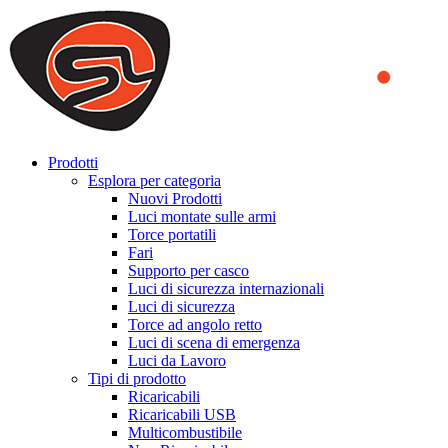
We use cookies to ensure that we provide you the best experience
on our website. By continuing to browse this website, you accept
that cookies are used to help us analyze how the website is used and
to offer you a better experience. To learn more or to find out how
you can disable cookies, you can access our
Privacy Policy
.
ACCEPT AND CLOSE
Prodotti
Esplora per categoria
Nuovi Prodotti
Luci montate sulle armi
Torce portatili
Fari
Supporto per casco
Luci di sicurezza internazionali
Luci di sicurezza
Torce ad angolo retto
Luci di scena di emergenza
Luci da Lavoro
Tipi di prodotto
Ricaricabili
Ricaricabili USB
Multicombustibile