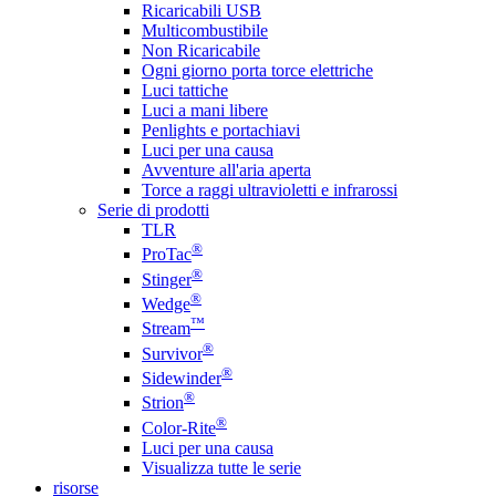
Ricaricabili USB
Multicombustibile
Non Ricaricabile
Ogni giorno porta torce elettriche
Luci tattiche
Luci a mani libere
Penlights e portachiavi
Luci per una causa
Avventure all'aria aperta
Torce a raggi ultravioletti e infrarossi
Serie di prodotti
TLR
®
ProTac
®
Stinger
®
Wedge
™
Stream
®
Survivor
®
Sidewinder
®
Strion
®
Color-Rite
Luci per una causa
Visualizza tutte le serie
risorse