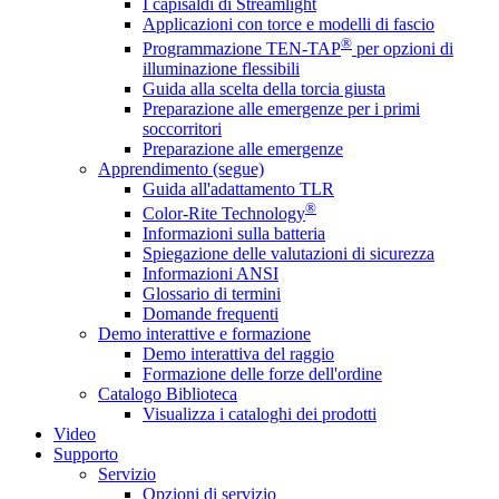
I capisaldi di Streamlight
Applicazioni con torce e modelli di fascio
®
Programmazione TEN-TAP
per opzioni di
illuminazione flessibili
Guida alla scelta della torcia giusta
Preparazione alle emergenze per i primi
soccorritori
Preparazione alle emergenze
Apprendimento (segue)
Guida all'adattamento TLR
®
Color-Rite Technology
Informazioni sulla batteria
Spiegazione delle valutazioni di sicurezza
Informazioni ANSI
Glossario di termini
Domande frequenti
Demo interattive e formazione
Demo interattiva del raggio
Formazione delle forze dell'ordine
Catalogo Biblioteca
Visualizza i cataloghi dei prodotti
Video
Supporto
Servizio
Opzioni di servizio