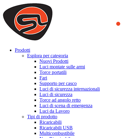
We use cookies to ensure that we provide you the best experience
on our website. By continuing to browse this website, you accept
that cookies are used to help us analyze how the website is used and
to offer you a better experience. To learn more or to find out how
you can disable cookies, you can access our
Privacy Policy
.
ACCEPT AND CLOSE
Prodotti
Esplora per categoria
Nuovi Prodotti
Luci montate sulle armi
Torce portatili
Fari
Supporto per casco
Luci di sicurezza internazionali
Luci di sicurezza
Torce ad angolo retto
Luci di scena di emergenza
Luci da Lavoro
Tipi di prodotto
Ricaricabili
Ricaricabili USB
Multicombustibile