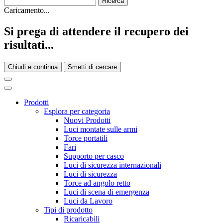
Caricamento...
Si prega di attendere il recupero dei
risultati...
Chiudi e continua
Smetti di cercare
Prodotti
Esplora per categoria
Nuovi Prodotti
Luci montate sulle armi
Torce portatili
Fari
Supporto per casco
Luci di sicurezza internazionali
Luci di sicurezza
Torce ad angolo retto
Luci di scena di emergenza
Luci da Lavoro
Tipi di prodotto
Ricaricabili