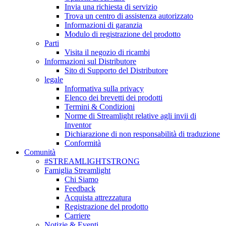
Invia una richiesta di servizio
Trova un centro di assistenza autorizzato
Informazioni di garanzia
Modulo di registrazione del prodotto
Parti
Visita il negozio di ricambi
Informazioni sul Distributore
Sito di Supporto del Distributore
legale
Informativa sulla privacy
Elenco dei brevetti dei prodotti
Termini & Condizioni
Norme di Streamlight relative agli invii di
Inventor
Dichiarazione di non responsabilità di traduzione
Conformità
Comunità
#STREAMLIGHTSTRONG
Famiglia Streamlight
Chi Siamo
Feedback
Acquista attrezzatura
Registrazione del prodotto
Carriere
Notizie & Eventi