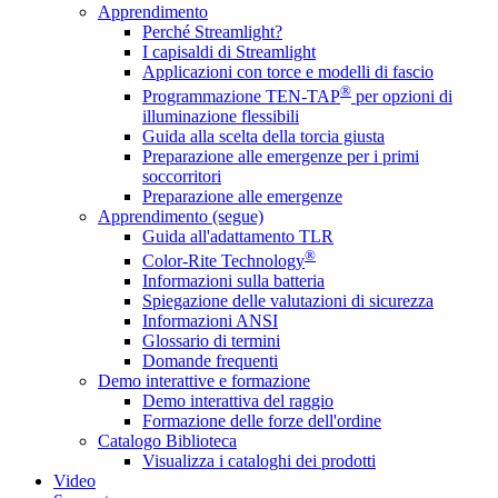
Apprendimento
Perché Streamlight?
I capisaldi di Streamlight
Applicazioni con torce e modelli di fascio
®
Programmazione TEN-TAP
per opzioni di
illuminazione flessibili
Guida alla scelta della torcia giusta
Preparazione alle emergenze per i primi
soccorritori
Preparazione alle emergenze
Apprendimento (segue)
Guida all'adattamento TLR
®
Color-Rite Technology
Informazioni sulla batteria
Spiegazione delle valutazioni di sicurezza
Informazioni ANSI
Glossario di termini
Domande frequenti
Demo interattive e formazione
Demo interattiva del raggio
Formazione delle forze dell'ordine
Catalogo Biblioteca
Visualizza i cataloghi dei prodotti
Video