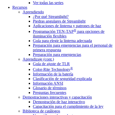
Ver todas las series
Recursos
Aprendiendo
¿Por qué Streamlight?
Piedras angulares de Streamlight
Aplicaciones de linterna y patrones de haz
®
Programación TEN-TAP
para opciones de
iluminación flexibles
Guía para elegir la linterna adecuada
Preparación para emergencias para el personal de
primera respuesta
Preparación para emergencias
Aprendizaje (cont.)
Guía de ajuste de TLR
®
Color-Rite Technology
Información de la batería
Clasificación de seguridad explicada
Información ANSI
Glosario de términos
Preguntas frecuentes
Demostraciones interactivas y capacitación
Demostración de haz interactivo
Capacitación para el cumplimiento de la ley
Biblioteca de catálogos