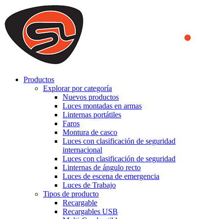
We use cookies to ensure that we provide you the best experience
on our website. By continuing to browse this website, you accept
that cookies are used to help us analyze how the website is used and
to offer you a better experience. To learn more or to find out how
you can disable cookies, you can access our
Privacy Policy
.
ACCEPT AND CLOSE
Productos
Explorar por categoría
Nuevos productos
Luces montadas en armas
Linternas portátiles
Faros
Montura de casco
Luces con clasificación de seguridad
internacional
Luces con clasificación de seguridad
Linternas de ángulo recto
Luces de escena de emergencia
Luces de Trabajo
Tipos de producto
Recargable
Recargables USB