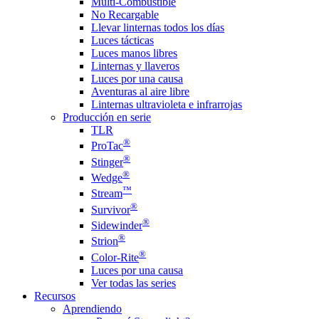
Multi-Combustible
No Recargable
Llevar linternas todos los días
Luces tácticas
Luces manos libres
Linternas y llaveros
Luces por una causa
Aventuras al aire libre
Linternas ultravioleta e infrarrojas
Producción en serie
TLR
®
ProTac
®
Stinger
®
Wedge
™
Stream
®
Survivor
®
Sidewinder
®
Strion
®
Color-Rite
Luces por una causa
Ver todas las series
Recursos
Aprendiendo