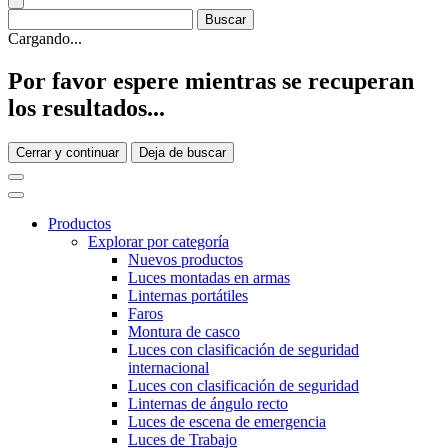
Cargando...
Por favor espere mientras se recuperan
los resultados...
Cerrar y continuar
Deja de buscar
Productos
Explorar por categoría
Nuevos productos
Luces montadas en armas
Linternas portátiles
Faros
Montura de casco
Luces con clasificación de seguridad
internacional
Luces con clasificación de seguridad
Linternas de ángulo recto
Luces de escena de emergencia
Luces de Trabajo