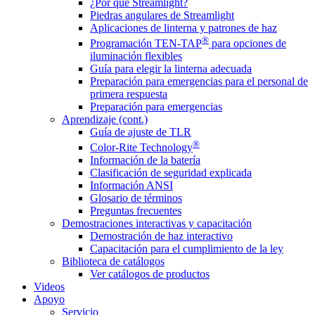
¿Por qué Streamlight?
Piedras angulares de Streamlight
Aplicaciones de linterna y patrones de haz
®
Programación TEN-TAP
para opciones de
iluminación flexibles
Guía para elegir la linterna adecuada
Preparación para emergencias para el personal de
primera respuesta
Preparación para emergencias
Aprendizaje (cont.)
Guía de ajuste de TLR
®
Color-Rite Technology
Información de la batería
Clasificación de seguridad explicada
Información ANSI
Glosario de términos
Preguntas frecuentes
Demostraciones interactivas y capacitación
Demostración de haz interactivo
Capacitación para el cumplimiento de la ley
Biblioteca de catálogos
Ver catálogos de productos
Videos
Apoyo
Servicio