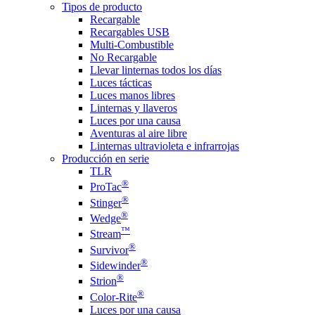
Tipos de producto
Recargable
Recargables USB
Multi-Combustible
No Recargable
Llevar linternas todos los días
Luces tácticas
Luces manos libres
Linternas y llaveros
Luces por una causa
Aventuras al aire libre
Linternas ultravioleta e infrarrojas
Producción en serie
TLR
®
ProTac
®
Stinger
®
Wedge
™
Stream
®
Survivor
®
Sidewinder
®
Strion
®
Color-Rite
Luces por una causa