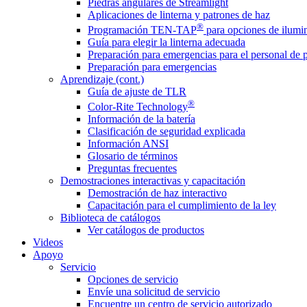
Piedras angulares de Streamlight
Aplicaciones de linterna y patrones de haz
®
Programación TEN-TAP
para opciones de ilumin
Guía para elegir la linterna adecuada
Preparación para emergencias para el personal de 
Preparación para emergencias
Aprendizaje (cont.)
Guía de ajuste de TLR
®
Color-Rite Technology
Información de la batería
Clasificación de seguridad explicada
Información ANSI
Glosario de términos
Preguntas frecuentes
Demostraciones interactivas y capacitación
Demostración de haz interactivo
Capacitación para el cumplimiento de la ley
Biblioteca de catálogos
Ver catálogos de productos
Videos
Apoyo
Servicio
Opciones de servicio
Envíe una solicitud de servicio
Encuentre un centro de servicio autorizado