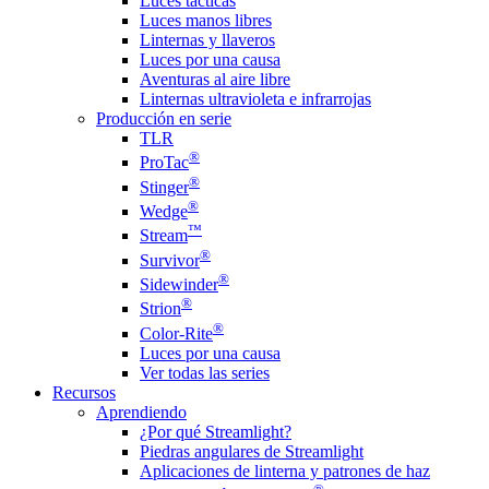
Luces tácticas
Luces manos libres
Linternas y llaveros
Luces por una causa
Aventuras al aire libre
Linternas ultravioleta e infrarrojas
Producción en serie
TLR
®
ProTac
®
Stinger
®
Wedge
™
Stream
®
Survivor
®
Sidewinder
®
Strion
®
Color-Rite
Luces por una causa
Ver todas las series
Recursos
Aprendiendo
¿Por qué Streamlight?
Piedras angulares de Streamlight
Aplicaciones de linterna y patrones de haz