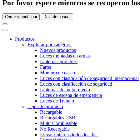
Por favor espere mientras se recuperan los 
Cerrar y continuar
Deja de buscar
Productos
Explorar por categoría
Nuevos productos
Luces montadas en armas
Linternas portátiles
Faros
Montura de casco
Luces con clasificación de seguridad internacional
Luces con clasificación de seguridad
Linternas de ángulo recto
Luces de escena de emergencia
Luces de Trabajo
Tipos de producto
Recargable
Recargables USB
Multi-Combustible
No Recargable
Llevar linternas todos los días