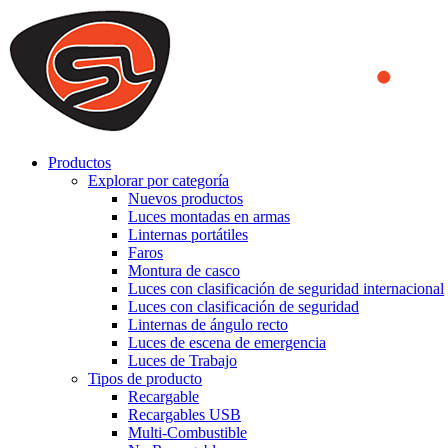
We use cookies to ensure that we provide you the best experience on o
you a better experience. To learn more or to find out how you can di
ACCEPT AND CLOSE
Productos
Explorar por categoría
Nuevos productos
Luces montadas en armas
Linternas portátiles
Faros
Montura de casco
Luces con clasificación de seguridad internacional
Luces con clasificación de seguridad
Linternas de ángulo recto
Luces de escena de emergencia
Luces de Trabajo
Tipos de producto
Recargable
Recargables USB
Multi-Combustible