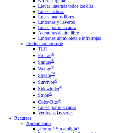
No Recargable
Llevar linternas todos los días
Luces tácticas
Luces manos libres
Linternas y llaveros
Luces por una causa
Aventuras al aire libre
Linternas ultravioleta e infrarrojas
Producción en serie
TLR
®
ProTac
®
Stinger
®
Wedge
™
Stream
®
Survivor
®
Sidewinder
®
Strion
®
Color-Rite
Luces por una causa
Ver todas las series
Recursos
Aprendiendo
¿Por qué Streamlight?