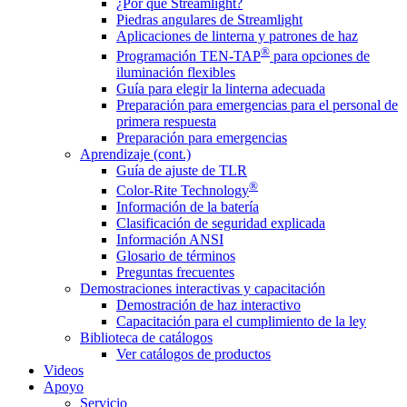
¿Por qué Streamlight?
Piedras angulares de Streamlight
Aplicaciones de linterna y patrones de haz
®
Programación TEN-TAP
para opciones de
iluminación flexibles
Guía para elegir la linterna adecuada
Preparación para emergencias para el personal de
primera respuesta
Preparación para emergencias
Aprendizaje (cont.)
Guía de ajuste de TLR
®
Color-Rite Technology
Información de la batería
Clasificación de seguridad explicada
Información ANSI
Glosario de términos
Preguntas frecuentes
Demostraciones interactivas y capacitación
Demostración de haz interactivo
Capacitación para el cumplimiento de la ley
Biblioteca de catálogos
Ver catálogos de productos
Videos
Apoyo
Servicio