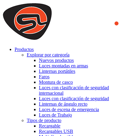
We use cookies to ensure that we provide you the best experience
on our website. By continuing to browse this website, you accept
that cookies are used to help us analyze how the website is used and
to offer you a better experience. To learn more or to find out how
you can disable cookies, you can access our
Privacy Policy
.
ACCEPT AND CLOSE
Productos
Explorar por categoría
Nuevos productos
Luces montadas en armas
Linternas portátiles
Faros
Montura de casco
Luces con clasificación de seguridad
internacional
Luces con clasificación de seguridad
Linternas de ángulo recto
Luces de escena de emergencia
Luces de Trabajo
Tipos de producto
Recargable
Recargables USB