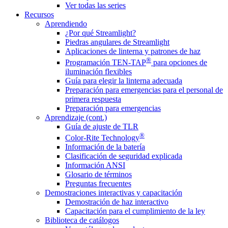
Ver todas las series
Recursos
Aprendiendo
¿Por qué Streamlight?
Piedras angulares de Streamlight
Aplicaciones de linterna y patrones de haz
®
Programación TEN-TAP
para opciones de
iluminación flexibles
Guía para elegir la linterna adecuada
Preparación para emergencias para el personal de
primera respuesta
Preparación para emergencias
Aprendizaje (cont.)
Guía de ajuste de TLR
®
Color-Rite Technology
Información de la batería
Clasificación de seguridad explicada
Información ANSI
Glosario de términos
Preguntas frecuentes
Demostraciones interactivas y capacitación
Demostración de haz interactivo
Capacitación para el cumplimiento de la ley
Biblioteca de catálogos