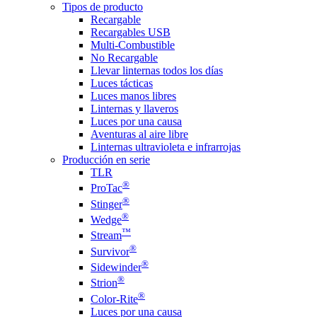
Tipos de producto
Recargable
Recargables USB
Multi-Combustible
No Recargable
Llevar linternas todos los días
Luces tácticas
Luces manos libres
Linternas y llaveros
Luces por una causa
Aventuras al aire libre
Linternas ultravioleta e infrarrojas
Producción en serie
TLR
®
ProTac
®
Stinger
®
Wedge
™
Stream
®
Survivor
®
Sidewinder
®
Strion
®
Color-Rite
Luces por una causa