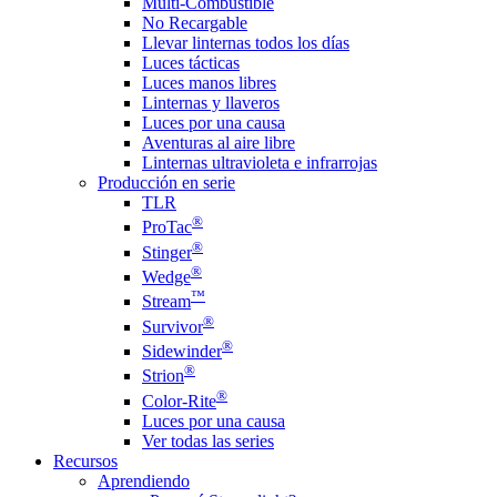
Multi-Combustible
No Recargable
Llevar linternas todos los días
Luces tácticas
Luces manos libres
Linternas y llaveros
Luces por una causa
Aventuras al aire libre
Linternas ultravioleta e infrarrojas
Producción en serie
TLR
®
ProTac
®
Stinger
®
Wedge
™
Stream
®
Survivor
®
Sidewinder
®
Strion
®
Color-Rite
Luces por una causa
Ver todas las series
Recursos
Aprendiendo