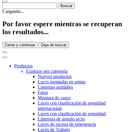
Cargando...
Por favor espere mientras se recuperan
los resultados...
Cerrar y continuar
Deja de buscar
Productos
Explorar por categoría
Nuevos productos
Luces montadas en armas
Linternas portátiles
Faros
Montura de casco
Luces con clasificación de seguridad
internacional
Luces con clasificación de seguridad
Linternas de ángulo recto
Luces de escena de emergencia
Luces de Trabajo