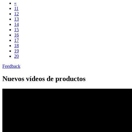
«
11
12
13
14
15
16
17
18
19
20
Feedback
Nuevos vídeos de productos