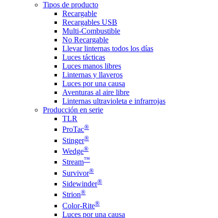
Tipos de producto
Recargable
Recargables USB
Multi-Combustible
No Recargable
Llevar linternas todos los días
Luces tácticas
Luces manos libres
Linternas y llaveros
Luces por una causa
Aventuras al aire libre
Linternas ultravioleta e infrarrojas
Producción en serie
TLR
®
ProTac
®
Stinger
®
Wedge
™
Stream
®
Survivor
®
Sidewinder
®
Strion
®
Color-Rite
Luces por una causa