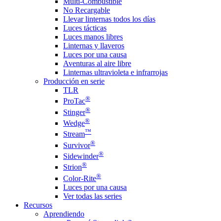
Multi-Combustible
No Recargable
Llevar linternas todos los días
Luces tácticas
Luces manos libres
Linternas y llaveros
Luces por una causa
Aventuras al aire libre
Linternas ultravioleta e infrarrojas
Producción en serie
TLR
®
ProTac
®
Stinger
®
Wedge
™
Stream
®
Survivor
®
Sidewinder
®
Strion
®
Color-Rite
Luces por una causa
Ver todas las series
Recursos
Aprendiendo