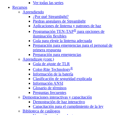
Ver todas las series
Recursos
Aprendiendo
¿Por qué Streamlight?
Piedras angulares de Streamlight
Aplicaciones de linterna y patrones de haz
®
Programación TEN-TAP
para opciones de
iluminación flexibles
Guía para elegir la linterna adecuada
Preparación para emergencias para el personal de
primera respuesta
Preparación para emergencias
Aprendizaje (cont.)
Guía de ajuste de TLR
®
Color-Rite Technology
Información de la batería
Clasificación de seguridad explicada
Información ANSI
Glosario de términos
Preguntas frecuentes
Demostraciones interactivas y capacitación
Demostración de haz interactivo
Capacitación para el cumplimiento de la ley
Biblioteca de catálogos