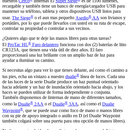
nuestros
Cerco
linternas El
Super Siege
es de 1100 lúmenes,
recargable y también tiene un banco de energía/cargador USB para
mantener su teléfono, tableta y otros dispositivos USB listos para
®
®
usar.
The Siege
o el aun mas pequeño
Asedio
AA
son livianos y
portátiles, por lo que puede llevarlos con usted en su ruta de escape,
controlar su propiedad o controlar a sus vecinos.
¿Quieres algo que te deje las manos libres para otras tareas?
®
El
ProTac HL
Faro delantero
funciona con dos (2) baterías de litio
CR123A, que tienen una vida útil de diez años. El faro
proporcionará una luz brillante con un amplio haz de luz para
ayudar a iluminar su camino.
Si necesitas algo para ver lo que tienes delante, así como el camino a
®
tus pies, echa un vistazo a nuestro
dualie
línea de luces. Cada una
de las luces de la serie Dualie produce un haz puntual orientado
hacia adelante y un haz de inundación orientado hacia abajo, y los
haces se pueden utilizar de forma independiente o conjunta.
También disponemos de linternas de mano de diferentes tamaños,
®
®
como la
Dualie
2AA
o el
Dualie
3AA
, así como el
Dualie
®
Waypoint
, que se puede usar como foco de mano o manos libres
con su pie de apoyo integrado o anillo en D (el Dualie Waypoint
también colgará sobre una puerta para otra opción de manos libres).