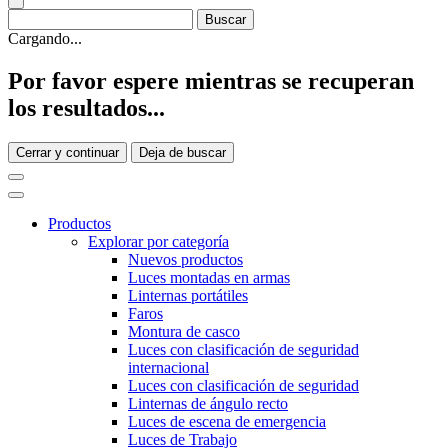
Cargando...
Por favor espere mientras se recuperan
los resultados...
Cerrar y continuar
Deja de buscar
Productos
Explorar por categoría
Nuevos productos
Luces montadas en armas
Linternas portátiles
Faros
Montura de casco
Luces con clasificación de seguridad
internacional
Luces con clasificación de seguridad
Linternas de ángulo recto
Luces de escena de emergencia
Luces de Trabajo