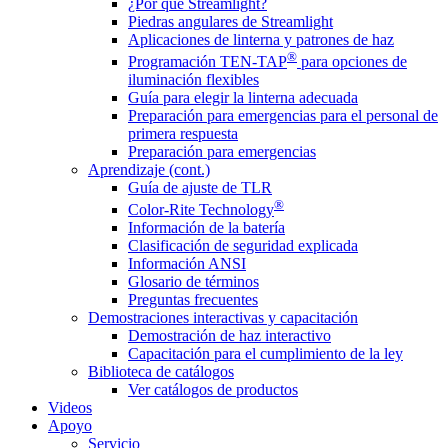
¿Por qué Streamlight?
Piedras angulares de Streamlight
Aplicaciones de linterna y patrones de haz
®
Programación TEN-TAP
para opciones de
iluminación flexibles
Guía para elegir la linterna adecuada
Preparación para emergencias para el personal de
primera respuesta
Preparación para emergencias
Aprendizaje (cont.)
Guía de ajuste de TLR
®
Color-Rite Technology
Información de la batería
Clasificación de seguridad explicada
Información ANSI
Glosario de términos
Preguntas frecuentes
Demostraciones interactivas y capacitación
Demostración de haz interactivo
Capacitación para el cumplimiento de la ley
Biblioteca de catálogos
Ver catálogos de productos
Videos
Apoyo
Servicio