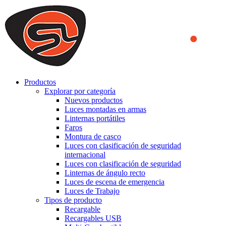
We use cookies to ensure that we provide you the best experience
on our website. By continuing to browse this website, you accept
that cookies are used to help us analyze how the website is used and
to offer you a better experience. To learn more or to find out how
you can disable cookies, you can access our
Privacy Policy
.
ACCEPT AND CLOSE
Productos
Explorar por categoría
Nuevos productos
Luces montadas en armas
Linternas portátiles
Faros
Montura de casco
Luces con clasificación de seguridad
internacional
Luces con clasificación de seguridad
Linternas de ángulo recto
Luces de escena de emergencia
Luces de Trabajo
Tipos de producto
Recargable
Recargables USB