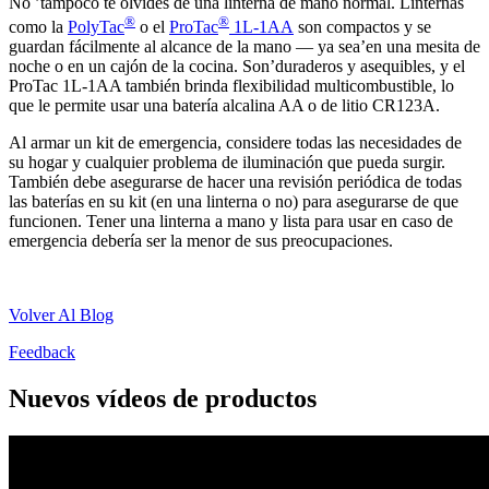
No ’tampoco te olvides de una linterna de mano normal. Linternas
®
®
como la
PolyTac
o el
ProTac
1L-1AA
son compactos y se
guardan fácilmente al alcance de la mano — ya sea’en una mesita de
noche o en un cajón de la cocina. Son’duraderos y asequibles, y el
ProTac 1L-1AA también brinda flexibilidad multicombustible, lo
que le permite usar una batería alcalina AA o de litio CR123A.
Al armar un kit de emergencia, considere todas las necesidades de
su hogar y cualquier problema de iluminación que pueda surgir.
También debe asegurarse de hacer una revisión periódica de todas
las baterías en su kit (en una linterna o no) para asegurarse de que
funcionen. Tener una linterna a mano y lista para usar en caso de
emergencia debería ser la menor de sus preocupaciones.
Volver Al Blog
Feedback
Nuevos vídeos de productos