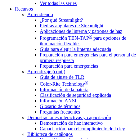
Ver todas las series
Recursos
Aprendiendo
¿Por qué Streamlight?
Piedras angulares de Streamlight
Aplicaciones de linterna y patrones de haz
®
Programación TEN-TAP
para opciones de
iluminación flexibles
Guía para elegir la linterna adecuada
Preparación para emergencias para el personal de
primera respuesta
Preparación para emergencias
Aprendizaje (cont.)
Guía de ajuste de TLR
®
Color-Rite Technology
Información de la batería
Clasificación de seguridad explicada
Información ANSI
Glosario de términos
Preguntas frecuentes
Demostraciones interactivas y capacitación
Demostración de haz interactivo
Capacitación para el cumplimiento de la ley
Biblioteca de catálogos