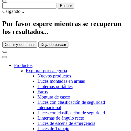
Cargando...
Por favor espere mientras se recuperan
los resultados...
Cerrar y continuar
Deja de buscar
Productos
Explorar por categoría
Nuevos productos
Luces montadas en armas
Linternas portátiles
Faros
Montura de casco
Luces con clasificación de seguridad
internacional
Luces con clasificación de seguridad
Linternas de ángulo recto
Luces de escena de emergencia
Luces de Trabajo