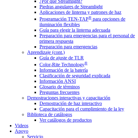
¿Por qué Streamlight?
Piedras angulares de Streamlight
Aplicaciones de linterna y patrones de haz
®
Programación TEN-TAP
para opciones de
iluminación flexibles
Guía para elegir la linterna adecuada
Preparación para emergencias para el personal de
primera respuesta
Preparación para emergencias
Aprendizaje (cont.)
Guía de ajuste de TLR
®
Color-Rite Technology
Información de la batería
Clasificación de seguridad explicada
Información ANSI
Glosario de términos
Preguntas frecuentes
Demostraciones interactivas y capacitación
Demostración de haz interactivo
Capacitación para el cumplimiento de la ley
Biblioteca de catálogos
Ver catálogos de productos
Videos
Apoyo
Servicio