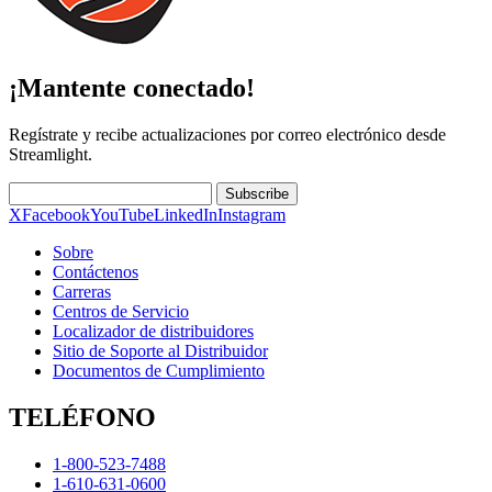
¡Mantente conectado!
Regístrate y recibe actualizaciones por correo electrónico desde
Streamlight.
Subscribe
X
Facebook
YouTube
LinkedIn
Instagram
Sobre
Contáctenos
Carreras
Centros de Servicio
Localizador de distribuidores
Sitio de Soporte al Distribuidor
Documentos de Cumplimiento
TELÉFONO
1-800-523-7488
1-610-631-0600