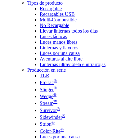
Tipos de producto
Recargable
Recargables USB
Multi-Combustible
No Recargable
Llevar linternas todos los días
Luces tácticas
Luces manos libres
Linternas y llaveros
Luces por una causa
Aventuras al aire libre
Linternas ultravioleta e infrarrojas
Producción en serie
TLR
®
ProTac
®
Stinger
®
Wedge
™
Stream
®
Survivor
®
Sidewinder
®
Strion
®
Color-Rite
Luces por una causa