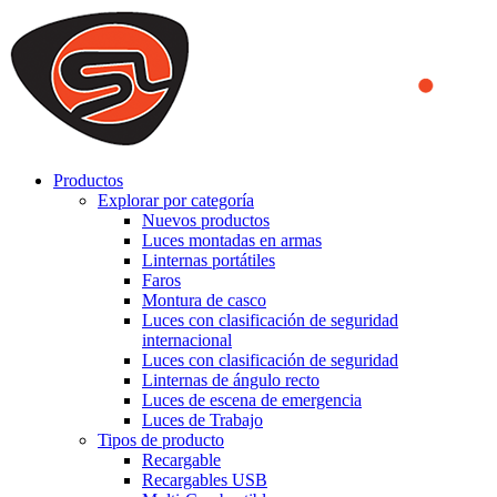
We use cookies to ensure that we provide you the best experience
on our website. By continuing to browse this website, you accept
that cookies are used to help us analyze how the website is used and
to offer you a better experience. To learn more or to find out how
you can disable cookies, you can access our
Privacy Policy
.
ACCEPT AND CLOSE
Productos
Explorar por categoría
Nuevos productos
Luces montadas en armas
Linternas portátiles
Faros
Montura de casco
Luces con clasificación de seguridad
internacional
Luces con clasificación de seguridad
Linternas de ángulo recto
Luces de escena de emergencia
Luces de Trabajo
Tipos de producto
Recargable
Recargables USB