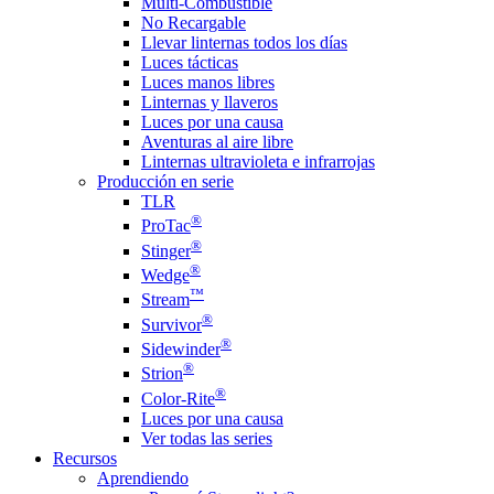
Multi-Combustible
No Recargable
Llevar linternas todos los días
Luces tácticas
Luces manos libres
Linternas y llaveros
Luces por una causa
Aventuras al aire libre
Linternas ultravioleta e infrarrojas
Producción en serie
TLR
®
ProTac
®
Stinger
®
Wedge
™
Stream
®
Survivor
®
Sidewinder
®
Strion
®
Color-Rite
Luces por una causa
Ver todas las series
Recursos
Aprendiendo