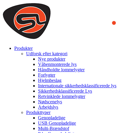
We use cookies to ensure that we provide you the best experience
on our website. By continuing to browse this website, you accept
that cookies are used to help us analyze how the website is used and
to offer you a better experience. To learn more or to find out how
you can disable cookies, you can access our
Privacy Policy
.
ACCEPT AND CLOSE
Produkter
Udforsk efter kategori
Nye produkter
Våbenmonterede lys
Håndholdte lommelygter
Forlygter
Hjelmbeslag
Internationale sikkerhedsklassificerede lys
Sikkerhedsklassificerede Lys
Retvinklede lommelygter
Nødscenelys
Arbejdslys
Produkttyper
Genopladelige
USB Genopladelige
Multi-Brændstof