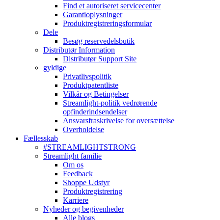
Find et autoriseret servicecenter
Garantioplysninger
Produktregistreringsformular
Dele
Besøg reservedelsbutik
Distributør Information
Distributør Support Site
gyldige
Privatlivspolitik
Produktpatentliste
Vilkår og Betingelser
Streamlight-politik vedrørende
opfinderindsendelser
Ansvarsfraskrivelse for oversættelse
Overholdelse
Fællesskab
#STREAMLIGHTSTRONG
Streamlight familie
Om os
Feedback
Shoppe Udstyr
Produktregistrering
Karriere
Nyheder og begivenheder
Alle blogs