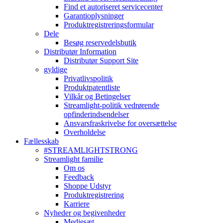
Find et autoriseret servicecenter
Garantioplysninger
Produktregistreringsformular
Dele
Besøg reservedelsbutik
Distributør Information
Distributør Support Site
gyldige
Privatlivspolitik
Produktpatentliste
Vilkår og Betingelser
Streamlight-politik vedrørende
opfinderindsendelser
Ansvarsfraskrivelse for oversættelse
Overholdelse
Fællesskab
#STREAMLIGHTSTRONG
Streamlight familie
Om os
Feedback
Shoppe Udstyr
Produktregistrering
Karriere
Nyheder og begivenheder
Mediesæt