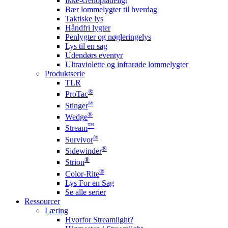
Ikke-Genopladeligt
Bær lommelygter til hverdag
Taktiske lys
Håndfri lygter
Penlygter og nøgleringelys
Lys til en sag
Udendørs eventyr
Ultraviolette og infrarøde lommelygter
Produktserie
TLR
®
ProTac
®
Stinger
®
Wedge
™
Stream
®
Survivor
®
Sidewinder
®
Strion
®
Color-Rite
Lys For en Sag
Se alle serier
Ressourcer
Læring
Hvorfor Streamlight?