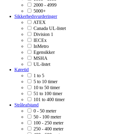
2000 - 4999
5000+
Sikkerhedsvurderinger
ATEX
Canada UL-listet
Division 1
IECEx
InMetro
Egensikker
MSHA
UL-listet
Køretid
1 to 5
5 to 10 timer
10 to 50 timer
51 to 100 timer
101 to 400 timer
Stråleafstand
0 - 50 meter
50 - 100 meter
100 - 250 meter
250 - 400 meter