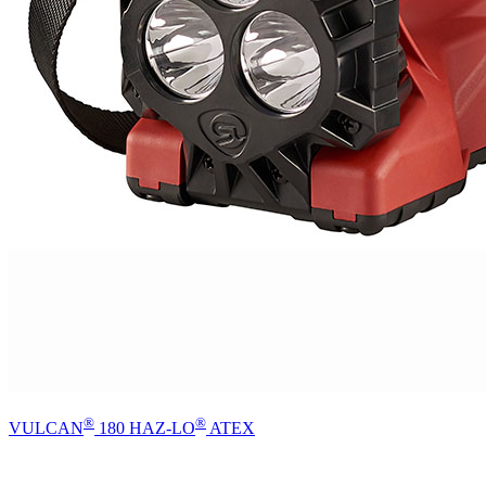
®
®
VULCAN
180 HAZ-LO
ATEX