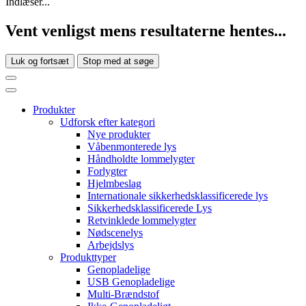
Indlæser...
Vent venligst mens resultaterne hentes...
Luk og fortsæt
Stop med at søge
Produkter
Udforsk efter kategori
Nye produkter
Våbenmonterede lys
Håndholdte lommelygter
Forlygter
Hjelmbeslag
Internationale sikkerhedsklassificerede lys
Sikkerhedsklassificerede Lys
Retvinklede lommelygter
Nødscenelys
Arbejdslys
Produkttyper
Genopladelige
USB Genopladelige
Multi-Brændstof