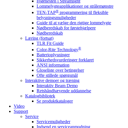
Hjørnesten i Streamlight
Lommelygteapplikationer og strålemønstre
®
TEN-TAP
programmering til fleksible
belysningsmuligheder
Guide til at vælge den rigtige lommelygte
Nødberedskab for førstehjælpere
Nødberedskab
Læring (fortsat)
TLR Fit Guide
®
Color-Rite Technology
Batterioplysninger
Sikkerhedsvurderinger forklaret
ANSI information
Gloseliste over betingelser
Ofte stillede spørgsmål
Interaktive demoer og træning
Interaktiv Beam Demo
Retshåndhævende uddannelse
Katalogbibliotek
Se produktkataloger
Video
Support
Service
Servicemuligheder
Indsend en serviceanmodning