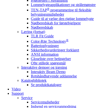
Hjørnesten i Streamlight
Lommelygteapplikationer og strålemønstre
®
TEN-TAP
programmering til fleksible
belysningsmuligheder
Guide til at vælge den rigtige lommelygte
Nødberedskab for førstehjælpere
Nødberedskab
Læring (fortsat)
TLR Fit Guide
®
Color-Rite Technology
Batterioplysninger
Sikkerhedsvurderinger forklaret
ANSI information
Gloseliste over betingelser
Ofte stillede spørgsmål
Interaktive demoer og træning
Interaktiv Beam Demo
Retshåndhævende uddannelse
Katalogbibliotek
Se produktkataloger
Video
Support
Service
Servicemuligheder
Indsend en serviceanmodning