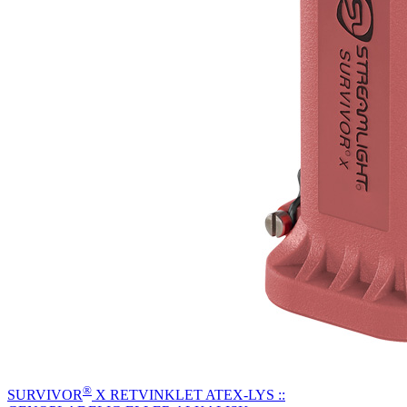
®
SURVIVOR
X RETVINKLET ATEX-LYS ::