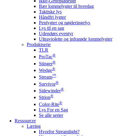
Ikke-Genopladeligt
Bær lommelygter til hverdag
Taktiske lys
Håndfri lygter
Penlygter og nøgleringelys
Lys til en sag
Udendørs eventyr
Ultraviolette og infrarøde lommelygter
Produktserie
TLR
®
ProTac
®
Stinger
®
Wedge
™
Stream
®
Survivor
®
Sidewinder
®
Strion
®
Color-Rite
Lys For en Sag
Se alle serier
Ressourcer
Læring
Hvorfor Streamlight?