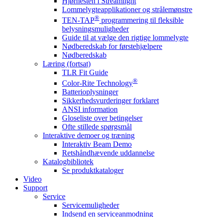
Hjørnesten i Streamlight
Lommelygteapplikationer og strålemønstre
®
TEN-TAP
programmering til fleksible
belysningsmuligheder
Guide til at vælge den rigtige lommelygte
Nødberedskab for førstehjælpere
Nødberedskab
Læring (fortsat)
TLR Fit Guide
®
Color-Rite Technology
Batterioplysninger
Sikkerhedsvurderinger forklaret
ANSI information
Gloseliste over betingelser
Ofte stillede spørgsmål
Interaktive demoer og træning
Interaktiv Beam Demo
Retshåndhævende uddannelse
Katalogbibliotek
Se produktkataloger
Video
Support
Service
Servicemuligheder
Indsend en serviceanmodning