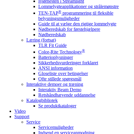
Hjørnesten i Streamlight
Lommelygteapplikationer og strålemønstre
®
TEN-TAP
programmering til fleksible
belysningsmuligheder
Guide til at vælge den rigtige lommelygte
Nødberedskab for førstehjælpere
Nødberedskab
Læring (fortsat)
TLR Fit Guide
®
Color-Rite Technology
Batterioplysninger
Sikkerhedsvurderinger forklaret
ANSI information
Gloseliste over betingelser
Ofte stillede spørgsmål
Interaktive demoer og træning
Interaktiv Beam Demo
Retshåndhævende uddannelse
Katalogbibliotek
Se produktkataloger
Video
Support
Service
Servicemuligheder
Indsend en serviceanmodning