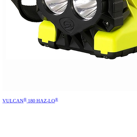
®
®
VULCAN
180 HAZ-LO