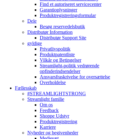
Find et autoriseret servicecenter
Garantioplysninger
Produktregistreringsformular
Dele
Besøg reservedelsbutik
Distributør Information
Distributør Support Site
gyldige
Privatlivspolitik
Produktpatentliste
Vilkår og Betingelser
Streamlight-politik vedrørende
opfinderindsendelser
Ansvarsfraskrivelse for oversættelse
Overholdelse
Fællesskab
#STREAMLIGHTSTRONG
Streamlight familie
Om os
Feedback
Shoppe Udstyr
Produktregistrering
Karriere
Nyheder og begivenheder
Mediesæt