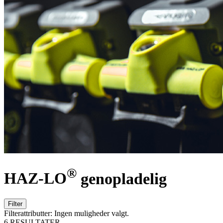
®
HAZ-LO
genopladelig
Filter
Filterattributter:
Ingen muligheder valgt.
6 RESULTATER