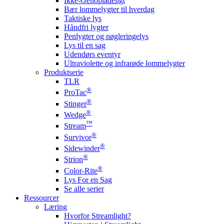
Ikke-Genopladeligt
Bær lommelygter til hverdag
Taktiske lys
Håndfri lygter
Penlygter og nøgleringelys
Lys til en sag
Udendørs eventyr
Ultraviolette og infrarøde lommelygter
Produktserie
TLR
®
ProTac
®
Stinger
®
Wedge
™
Stream
®
Survivor
®
Sidewinder
®
Strion
®
Color-Rite
Lys For en Sag
Se alle serier
Ressourcer
Læring
Hvorfor Streamlight?