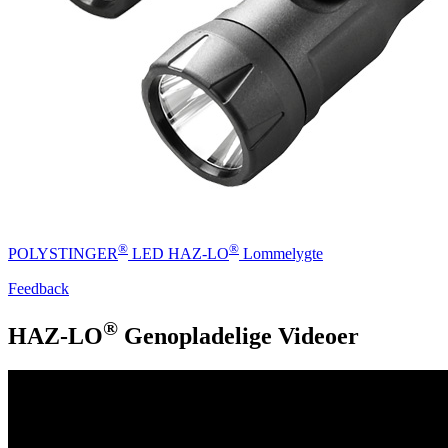
®
®
POLYSTINGER
LED HAZ-LO
Lommelygte
Feedback
®
HAZ-LO
Genopladelige Videoer