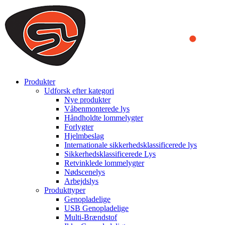
We use cookies to ensure that we provide you the best experience
on our website. By continuing to browse this website, you accept
that cookies are used to help us analyze how the website is used and
to offer you a better experience. To learn more or to find out how
you can disable cookies, you can access our
Privacy Policy
.
ACCEPT AND CLOSE
Produkter
Udforsk efter kategori
Nye produkter
Våbenmonterede lys
Håndholdte lommelygter
Forlygter
Hjelmbeslag
Internationale sikkerhedsklassificerede lys
Sikkerhedsklassificerede Lys
Retvinklede lommelygter
Nødscenelys
Arbejdslys
Produkttyper
Genopladelige
USB Genopladelige
Multi-Brændstof