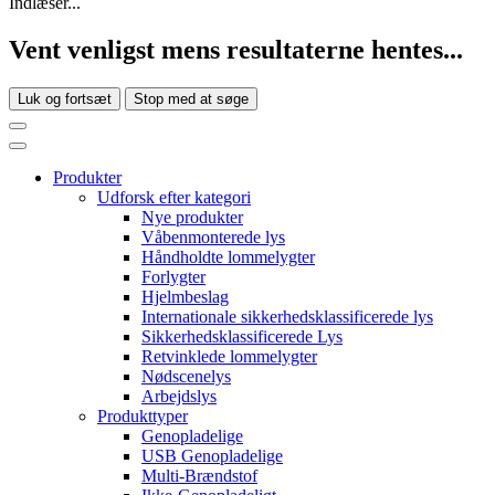
Indlæser...
Vent venligst mens resultaterne hentes...
Luk og fortsæt
Stop med at søge
Produkter
Udforsk efter kategori
Nye produkter
Våbenmonterede lys
Håndholdte lommelygter
Forlygter
Hjelmbeslag
Internationale sikkerhedsklassificerede lys
Sikkerhedsklassificerede Lys
Retvinklede lommelygter
Nødscenelys
Arbejdslys
Produkttyper
Genopladelige
USB Genopladelige
Multi-Brændstof