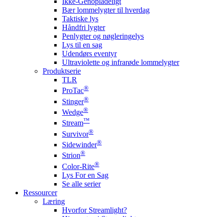
Ikke-Genopladeligt
Bær lommelygter til hverdag
Taktiske lys
Håndfri lygter
Penlygter og nøgleringelys
Lys til en sag
Udendørs eventyr
Ultraviolette og infrarøde lommelygter
Produktserie
TLR
®
ProTac
®
Stinger
®
Wedge
™
Stream
®
Survivor
®
Sidewinder
®
Strion
®
Color-Rite
Lys For en Sag
Se alle serier
Ressourcer
Læring
Hvorfor Streamlight?