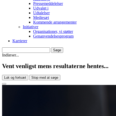
Pressemeddelelser
Udvalgt i
Udtalelser
Mediesæt
Kommende arrangementer
Initiativer
Organisationer, vi støtter
Genanvendelsesprogram
Karrierer
Indlæser...
Vent venligst mens resultaterne hentes...
Luk og fortsæt
Stop med at søge