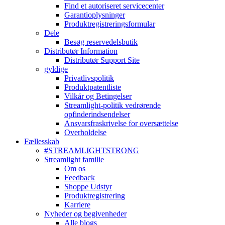
Find et autoriseret servicecenter
Garantioplysninger
Produktregistreringsformular
Dele
Besøg reservedelsbutik
Distributør Information
Distributør Support Site
gyldige
Privatlivspolitik
Produktpatentliste
Vilkår og Betingelser
Streamlight-politik vedrørende
opfinderindsendelser
Ansvarsfraskrivelse for oversættelse
Overholdelse
Fællesskab
#STREAMLIGHTSTRONG
Streamlight familie
Om os
Feedback
Shoppe Udstyr
Produktregistrering
Karriere
Nyheder og begivenheder
Alle blogs