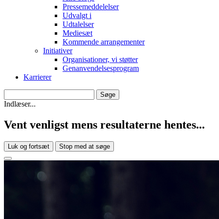
Pressemeddelelser
Udvalgt i
Udtalelser
Mediesæt
Kommende arrangementer
Initiativer
Organisationer, vi støtter
Genanvendelsesprogram
Karrierer
Indlæser...
Vent venligst mens resultaterne hentes...
Luk og fortsæt
Stop med at søge