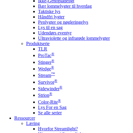
Ikke-Genopladeligt
Bær lommelygter til hverdag
Taktiske lys
Håndfri lygter
Penlygter og nøgleringelys
Lys til en sag
Udendørs eventyr
Ultraviolette og infrarøde lommelygter
Produktserie
TLR
®
ProTac
®
Stinger
®
Wedge
™
Stream
®
Survivor
®
Sidewinder
®
Strion
®
Color-Rite
Lys For en Sag
Se alle serier
Ressourcer
Læring
Hvorfor Streamlight?