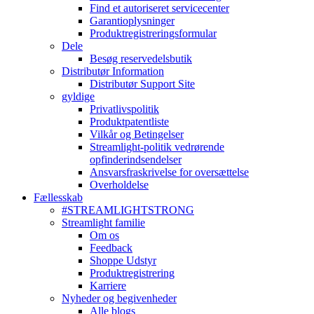
Find et autoriseret servicecenter
Garantioplysninger
Produktregistreringsformular
Dele
Besøg reservedelsbutik
Distributør Information
Distributør Support Site
gyldige
Privatlivspolitik
Produktpatentliste
Vilkår og Betingelser
Streamlight-politik vedrørende
opfinderindsendelser
Ansvarsfraskrivelse for oversættelse
Overholdelse
Fællesskab
#STREAMLIGHTSTRONG
Streamlight familie
Om os
Feedback
Shoppe Udstyr
Produktregistrering
Karriere
Nyheder og begivenheder
Alle blogs