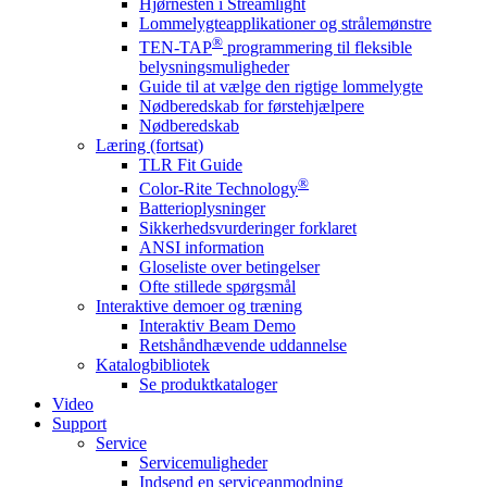
Hjørnesten i Streamlight
Lommelygteapplikationer og strålemønstre
®
TEN-TAP
programmering til fleksible
belysningsmuligheder
Guide til at vælge den rigtige lommelygte
Nødberedskab for førstehjælpere
Nødberedskab
Læring (fortsat)
TLR Fit Guide
®
Color-Rite Technology
Batterioplysninger
Sikkerhedsvurderinger forklaret
ANSI information
Gloseliste over betingelser
Ofte stillede spørgsmål
Interaktive demoer og træning
Interaktiv Beam Demo
Retshåndhævende uddannelse
Katalogbibliotek
Se produktkataloger
Video
Support
Service
Servicemuligheder
Indsend en serviceanmodning