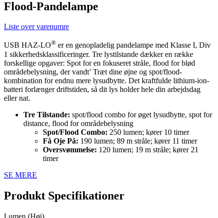
Flood-Pandelampe
Liste over varenumre
®
USB HAZ-LO
er en genopladelig pandelampe med Klasse I, Div
1 sikkerhedsklassificeringer. Tre lystilstande dækker en række
forskellige opgaver: Spot for en fokuseret stråle, flood for blød
områdebelysning, der vandt’ Træt dine øjne og spot/flood-
kombination for endnu mere lysudbytte. Det kraftfulde lithium-ion-
batteri forlænger driftstiden, så dit lys holder hele din arbejdsdag
eller nat.
Tre Tilstande:
spot/flood combo for øget lysudbytte, spot for
distance, flood for områdebelysning
Spot/Flood Combo:
250 lumen; kører 10 timer
Få Oje På:
190 lumen; 89 m stråle; kører 11 timer
Oversvømmelse:
120 lumen; 19 m stråle; kører 21
timer
SE MERE
Produkt Specifikationer
Lumen (Høj)