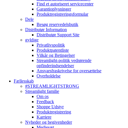
Find et autoriseret servicecenter
Garantioplysninger
Produktregistreringsformular
Dele
Besøg reservedelsbutik
Distributør Information
Distributør Support Site
gyldige
Privatlivspolitik
Produktpatentliste
Vilkår og Betingelser
Streamlight-politik vedrørende
opfinderindsendelser
Ansvarsfraskrivelse for oversættelse
Overholdelse
Fællesskab
#STREAMLIGHTSTRONG
Streamlight familie
Om os
Feedback
Shoppe Udstyr
Produktregistrering
Karriere
Nyheder og begivenheder
Mediesæt