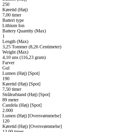
250
Køretid (Høj)
7,00 timer
Batteri type
Lithium Ion
Battery Quantity (Max)
1
Length (Max)
3,25 Tommer (8,26 Centimeter)
Weight (Max)
4,10 uns (116,23 gram)
Farver
Gul
Lumen (Høj) [Spot]
190
Køretid (Høj) [Spot]
7,50 timer
Stråleafstand (Høj) [Spot]
89 meter
Candela (Høj) [Spot]
2.000
Lumen (Høj) [Oversvømmelse]
120
Køretid (Høj) [Oversvømmelse]
13,00 timer