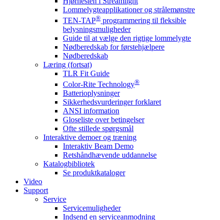
Hjørnesten i Streamlight
Lommelygteapplikationer og strålemønstre
®
TEN-TAP
programmering til fleksible
belysningsmuligheder
Guide til at vælge den rigtige lommelygte
Nødberedskab for førstehjælpere
Nødberedskab
Læring (fortsat)
TLR Fit Guide
®
Color-Rite Technology
Batterioplysninger
Sikkerhedsvurderinger forklaret
ANSI information
Gloseliste over betingelser
Ofte stillede spørgsmål
Interaktive demoer og træning
Interaktiv Beam Demo
Retshåndhævende uddannelse
Katalogbibliotek
Se produktkataloger
Video
Support
Service
Servicemuligheder
Indsend en serviceanmodning