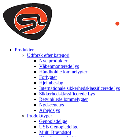
We use cookies to ensure that we provide you the best experience
on our website. By continuing to browse this website, you accept
that cookies are used to help us analyze how the website is used and
to offer you a better experience. To learn more or to find out how
you can disable cookies, you can access our
Privacy Policy
.
ACCEPT AND CLOSE
Produkter
Udforsk efter kategori
Nye produkter
Våbenmonterede lys
Håndholdte lommelygter
Forlygter
Hjelmbeslag
Internationale sikkerhedsklassificerede lys
Sikkerhedsklassificerede Lys
Retvinklede lommelygter
Nødscenelys
Arbejdslys
Produkttyper
Genopladelige
USB Genopladelige
Multi-Brændstof