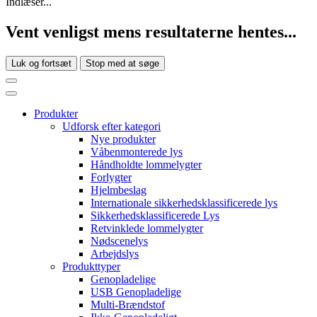
Indlæser...
Vent venligst mens resultaterne hentes...
Luk og fortsæt
Stop med at søge
Produkter
Udforsk efter kategori
Nye produkter
Våbenmonterede lys
Håndholdte lommelygter
Forlygter
Hjelmbeslag
Internationale sikkerhedsklassificerede lys
Sikkerhedsklassificerede Lys
Retvinklede lommelygter
Nødscenelys
Arbejdslys
Produkttyper
Genopladelige
USB Genopladelige
Multi-Brændstof