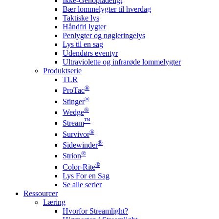
Ikke-Genopladeligt
Bær lommelygter til hverdag
Taktiske lys
Håndfri lygter
Penlygter og nøgleringelys
Lys til en sag
Udendørs eventyr
Ultraviolette og infrarøde lommelygter
Produktserie
TLR
®
ProTac
®
Stinger
®
Wedge
™
Stream
®
Survivor
®
Sidewinder
®
Strion
®
Color-Rite
Lys For en Sag
Se alle serier
Ressourcer
Læring
Hvorfor Streamlight?