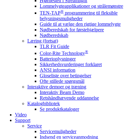
Hjørnesten i Streamlight
Lommelygteapplikationer og strålemønstre
®
TEN-TAP
programmering til fleksible
belysningsmuligheder
Guide til at vælge den rigtige lommelygte
Nødberedskab for førstehjælpere
Nødberedskab
Læring (fortsat)
TLR Fit Guide
®
Color-Rite Technology
Batterioplysninger
Sikkerhedsvurderinger forklaret
ANSI information
Gloseliste over betingelser
Ofte stillede spørgsmål
Interaktive demoer og træning
Interaktiv Beam Demo
Retshåndhævende uddannelse
Katalogbibliotek
Se produktkataloger
Video
Support
Service
Servicemuligheder
Indsend en serviceanmodning