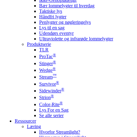
Ikke-Genopladeligt
Bær lommelygter til hverdag
Taktiske lys
Håndfri lygter
Penlygter og nøgleringelys
Lys til en sag
Udendørs eventyr
Ultraviolette og infrarøde lommelygter
Produktserie
TLR
®
ProTac
®
Stinger
®
Wedge
™
Stream
®
Survivor
®
Sidewinder
®
Strion
®
Color-Rite
Lys For en Sag
Se alle serier
Ressourcer
Læring
Hvorfor Streamlight?