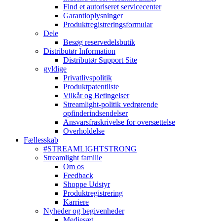
Find et autoriseret servicecenter
Garantioplysninger
Produktregistreringsformular
Dele
Besøg reservedelsbutik
Distributør Information
Distributør Support Site
gyldige
Privatlivspolitik
Produktpatentliste
Vilkår og Betingelser
Streamlight-politik vedrørende
opfinderindsendelser
Ansvarsfraskrivelse for oversættelse
Overholdelse
Fællesskab
#STREAMLIGHTSTRONG
Streamlight familie
Om os
Feedback
Shoppe Udstyr
Produktregistrering
Karriere
Nyheder og begivenheder
Mediesæt