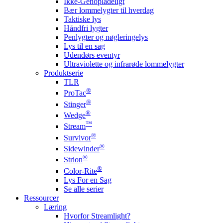
Ikke-Genopladeligt
Bær lommelygter til hverdag
Taktiske lys
Håndfri lygter
Penlygter og nøgleringelys
Lys til en sag
Udendørs eventyr
Ultraviolette og infrarøde lommelygter
Produktserie
TLR
®
ProTac
®
Stinger
®
Wedge
™
Stream
®
Survivor
®
Sidewinder
®
Strion
®
Color-Rite
Lys For en Sag
Se alle serier
Ressourcer
Læring
Hvorfor Streamlight?