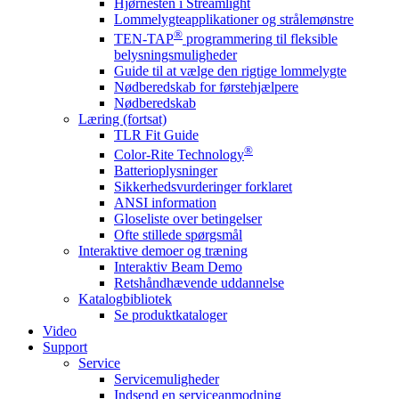
Hjørnesten i Streamlight
Lommelygteapplikationer og strålemønstre
®
TEN-TAP
programmering til fleksible
belysningsmuligheder
Guide til at vælge den rigtige lommelygte
Nødberedskab for førstehjælpere
Nødberedskab
Læring (fortsat)
TLR Fit Guide
®
Color-Rite Technology
Batterioplysninger
Sikkerhedsvurderinger forklaret
ANSI information
Gloseliste over betingelser
Ofte stillede spørgsmål
Interaktive demoer og træning
Interaktiv Beam Demo
Retshåndhævende uddannelse
Katalogbibliotek
Se produktkataloger
Video
Support
Service
Servicemuligheder
Indsend en serviceanmodning