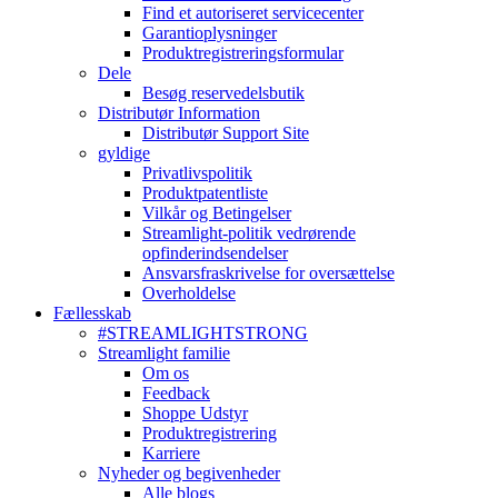
Find et autoriseret servicecenter
Garantioplysninger
Produktregistreringsformular
Dele
Besøg reservedelsbutik
Distributør Information
Distributør Support Site
gyldige
Privatlivspolitik
Produktpatentliste
Vilkår og Betingelser
Streamlight-politik vedrørende
opfinderindsendelser
Ansvarsfraskrivelse for oversættelse
Overholdelse
Fællesskab
#STREAMLIGHTSTRONG
Streamlight familie
Om os
Feedback
Shoppe Udstyr
Produktregistrering
Karriere
Nyheder og begivenheder
Alle blogs