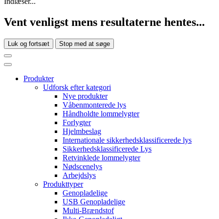
Indlæser...
Vent venligst mens resultaterne hentes...
Luk og fortsæt
Stop med at søge
Produkter
Udforsk efter kategori
Nye produkter
Våbenmonterede lys
Håndholdte lommelygter
Forlygter
Hjelmbeslag
Internationale sikkerhedsklassificerede lys
Sikkerhedsklassificerede Lys
Retvinklede lommelygter
Nødscenelys
Arbejdslys
Produkttyper
Genopladelige
USB Genopladelige
Multi-Brændstof