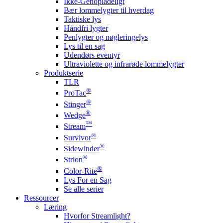
Ikke-Genopladeligt
Bær lommelygter til hverdag
Taktiske lys
Håndfri lygter
Penlygter og nøgleringelys
Lys til en sag
Udendørs eventyr
Ultraviolette og infrarøde lommelygter
Produktserie
TLR
®
ProTac
®
Stinger
®
Wedge
™
Stream
®
Survivor
®
Sidewinder
®
Strion
®
Color-Rite
Lys For en Sag
Se alle serier
Ressourcer
Læring
Hvorfor Streamlight?