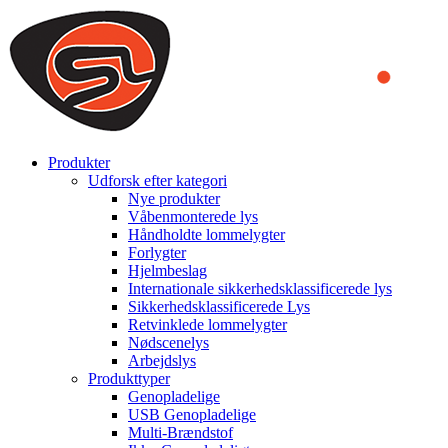
We use cookies to ensure that we provide you the best experience
on our website. By continuing to browse this website, you accept
that cookies are used to help us analyze how the website is used and
to offer you a better experience. To learn more or to find out how
you can disable cookies, you can access our
Privacy Policy
.
ACCEPT AND CLOSE
Produkter
Udforsk efter kategori
Nye produkter
Våbenmonterede lys
Håndholdte lommelygter
Forlygter
Hjelmbeslag
Internationale sikkerhedsklassificerede lys
Sikkerhedsklassificerede Lys
Retvinklede lommelygter
Nødscenelys
Arbejdslys
Produkttyper
Genopladelige
USB Genopladelige
Multi-Brændstof