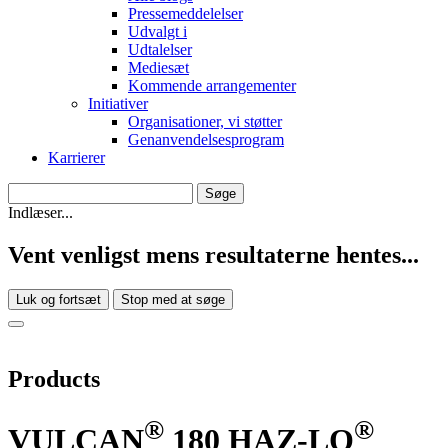
Pressemeddelelser
Udvalgt i
Udtalelser
Mediesæt
Kommende arrangementer
Initiativer
Organisationer, vi støtter
Genanvendelsesprogram
Karrierer
Indlæser...
Vent venligst mens resultaterne hentes...
Luk og fortsæt
Stop med at søge
Products
®
®
VULCAN
180 HAZ-LO