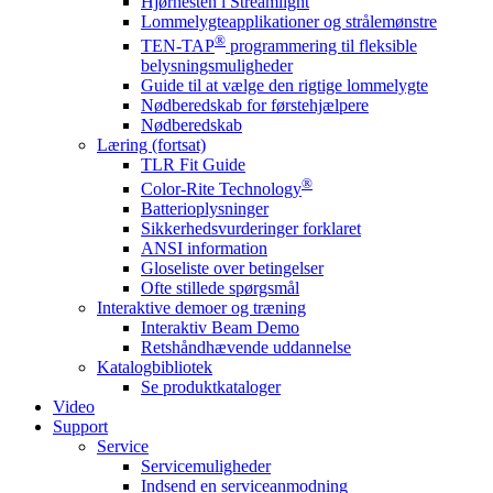
Hjørnesten i Streamlight
Lommelygteapplikationer og strålemønstre
®
TEN-TAP
programmering til fleksible
belysningsmuligheder
Guide til at vælge den rigtige lommelygte
Nødberedskab for førstehjælpere
Nødberedskab
Læring (fortsat)
TLR Fit Guide
®
Color-Rite Technology
Batterioplysninger
Sikkerhedsvurderinger forklaret
ANSI information
Gloseliste over betingelser
Ofte stillede spørgsmål
Interaktive demoer og træning
Interaktiv Beam Demo
Retshåndhævende uddannelse
Katalogbibliotek
Se produktkataloger
Video
Support
Service
Servicemuligheder
Indsend en serviceanmodning