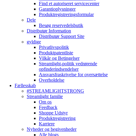
Find et autoriseret servicecenter
Garantioplysninger
Produktregistreringsformular
Dele
Besøg reservedelsbutik
Distributør Information
Distributør Support Site
gyldige
Privatlivspolitik
Produktpatentliste
Vilkår og Betingelser
Streamlight-politik vedrørende
opfinderindsendelser
Ansvarsfraskrivelse for oversættelse
Overholdelse
Fællesskab
#STREAMLIGHTSTRONG
Streamlight familie
Om os
Feedback
Shoppe Udstyr
Produktregistrering
Karriere
Nyheder og begivenheder
Alle blogs