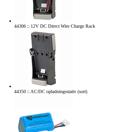
44306 :: 12V DC Direct Wire Charge Rack
44350 :: AC/DC opladningsstativ (sort)