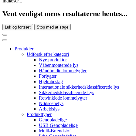
Indlæser...
Vent venligst mens resultaterne hentes...
Luk og fortsæt
Stop med at søge
Produkter
Udforsk efter kategori
Nye produkter
Våbenmonterede lys
Håndholdte lommelygter
Forlygter
Hjelmbeslag
Internationale sikkerhedsklassificerede lys
Sikkerhedsklassificerede Lys
Retvinklede lommelygter
Nødscenelys
Arbejdslys
Produkttyper
Genopladelige
USB Genopladelige
Multi-Brændstof