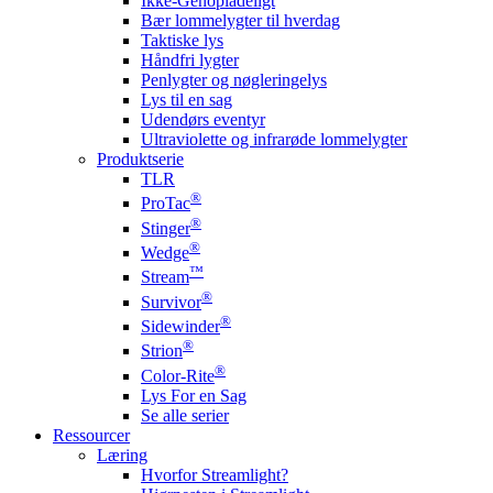
Ikke-Genopladeligt
Bær lommelygter til hverdag
Taktiske lys
Håndfri lygter
Penlygter og nøgleringelys
Lys til en sag
Udendørs eventyr
Ultraviolette og infrarøde lommelygter
Produktserie
TLR
®
ProTac
®
Stinger
®
Wedge
™
Stream
®
Survivor
®
Sidewinder
®
Strion
®
Color-Rite
Lys For en Sag
Se alle serier
Ressourcer
Læring
Hvorfor Streamlight?