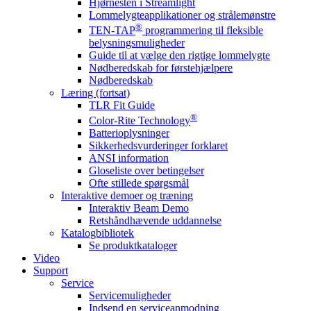
Hjørnesten i Streamlight
Lommelygteapplikationer og strålemønstre
®
TEN-TAP
programmering til fleksible
belysningsmuligheder
Guide til at vælge den rigtige lommelygte
Nødberedskab for førstehjælpere
Nødberedskab
Læring (fortsat)
TLR Fit Guide
®
Color-Rite Technology
Batterioplysninger
Sikkerhedsvurderinger forklaret
ANSI information
Gloseliste over betingelser
Ofte stillede spørgsmål
Interaktive demoer og træning
Interaktiv Beam Demo
Retshåndhævende uddannelse
Katalogbibliotek
Se produktkataloger
Video
Support
Service
Servicemuligheder
Indsend en serviceanmodning