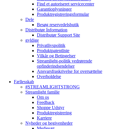
Find et autoriseret servicecenter
Garantioplysninger
Produktregistreringsformular
Dele
Besøg reservedelsbutik
Distributør Information
Distributør Support Site
gyldige
Privatlivspolitik
Produktpatentliste
Vilkår og Betingelser
Streamlight-politik vedrørende
opfinderindsendelser
Ansvarsfraskrivelse for oversættelse
Overholdelse
Fællesskab
#STREAMLIGHTSTRONG
Streamlight familie
Om os
Feedback
Shoppe Udstyr
Produktregistrering
Karriere
Nyheder og begivenheder
Mediesæt