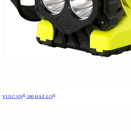
®
®
VULCAN
180 HAZ-LO