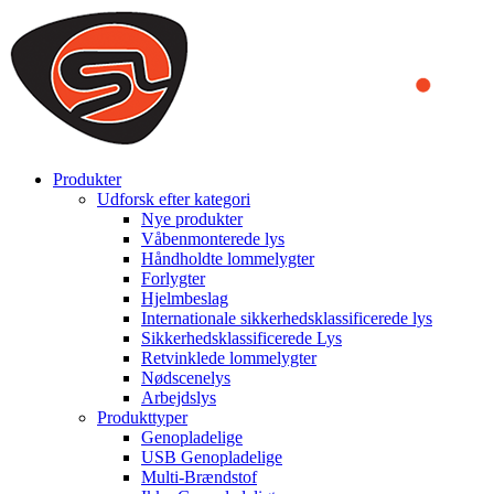
We use cookies to ensure that we provide you the best experience
on our website. By continuing to browse this website, you accept
that cookies are used to help us analyze how the website is used and
to offer you a better experience. To learn more or to find out how
you can disable cookies, you can access our
Privacy Policy
.
ACCEPT AND CLOSE
Produkter
Udforsk efter kategori
Nye produkter
Våbenmonterede lys
Håndholdte lommelygter
Forlygter
Hjelmbeslag
Internationale sikkerhedsklassificerede lys
Sikkerhedsklassificerede Lys
Retvinklede lommelygter
Nødscenelys
Arbejdslys
Produkttyper
Genopladelige
USB Genopladelige
Multi-Brændstof