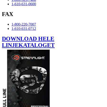
1-610-631-0600
FAX
1-800-220-7007
1-610-631-0712
DOWNLOAD HELE
LINJEKATALOGET