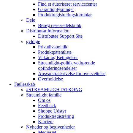
Find et autoriseret servicecenter
Garantioplysninger
Produktregistreringsformular
Dele
Besøg reservedelsbutik
Distributør Information
Distributør Support Site
gyldige
Privatlivspolitik
Produktpatentliste
Vilkår og Betingelser
Streamlight-politik vedrørende
opfinderindsendelser
Ansvarsfraskrivelse for oversættelse
Overholdelse
Fællesskab
#STREAMLIGHTSTRONG
Streamlight familie
Om os
Feedback
Shoppe Udstyr
Produktregistrering
Karriere
Nyheder og begivenheder
Mediesæt