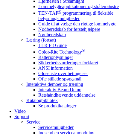
Hjørnesten i Streamlight
Lommelygteapplikationer og strålemønstre
®
TEN-TAP
programmering til fleksible
belysningsmuligheder
Guide til at vælge den rigtige lommelygte
Nødberedskab for førstehjælpere
Nødberedskab
Læring (fortsat)
TLR Fit Guide
®
Color-Rite Technology
Batterioplysninger
Sikkerhedsvurderinger forklaret
ANSI information
Gloseliste over betingelser
Ofte stillede spørgsmål
Interaktive demoer og træning
Interaktiv Beam Demo
Retshåndhævende uddannelse
Katalogbibliotek
Se produktkataloger
Video
Support
Service
Servicemuligheder
Indsend en serviceanmodning