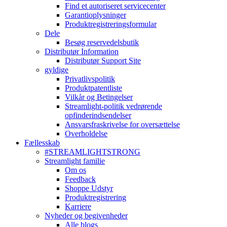
Find et autoriseret servicecenter
Garantioplysninger
Produktregistreringsformular
Dele
Besøg reservedelsbutik
Distributør Information
Distributør Support Site
gyldige
Privatlivspolitik
Produktpatentliste
Vilkår og Betingelser
Streamlight-politik vedrørende
opfinderindsendelser
Ansvarsfraskrivelse for oversættelse
Overholdelse
Fællesskab
#STREAMLIGHTSTRONG
Streamlight familie
Om os
Feedback
Shoppe Udstyr
Produktregistrering
Karriere
Nyheder og begivenheder
Alle blogs