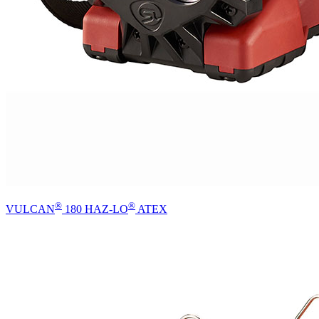
®
®
VULCAN
180 HAZ-LO
ATEX