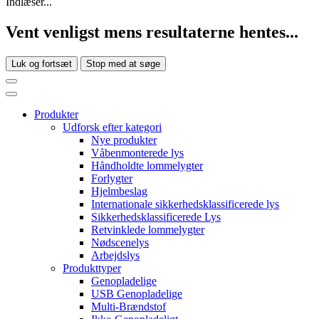
Indlæser...
Vent venligst mens resultaterne hentes...
Luk og fortsæt
Stop med at søge
Produkter
Udforsk efter kategori
Nye produkter
Våbenmonterede lys
Håndholdte lommelygter
Forlygter
Hjelmbeslag
Internationale sikkerhedsklassificerede lys
Sikkerhedsklassificerede Lys
Retvinklede lommelygter
Nødscenelys
Arbejdslys
Produkttyper
Genopladelige
USB Genopladelige
Multi-Brændstof