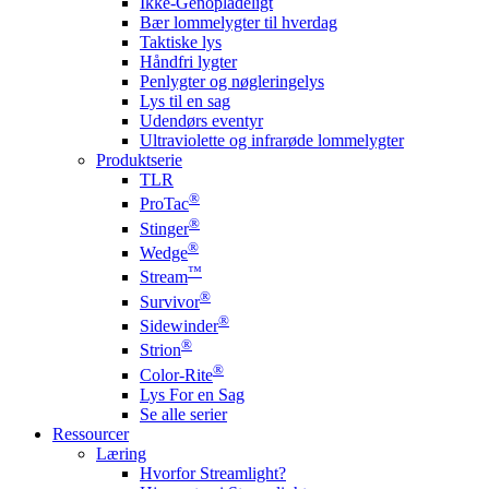
Ikke-Genopladeligt
Bær lommelygter til hverdag
Taktiske lys
Håndfri lygter
Penlygter og nøgleringelys
Lys til en sag
Udendørs eventyr
Ultraviolette og infrarøde lommelygter
Produktserie
TLR
®
ProTac
®
Stinger
®
Wedge
™
Stream
®
Survivor
®
Sidewinder
®
Strion
®
Color-Rite
Lys For en Sag
Se alle serier
Ressourcer
Læring
Hvorfor Streamlight?