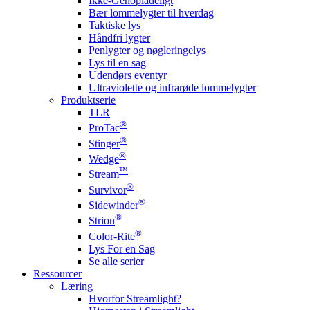
Ikke-Genopladeligt
Bær lommelygter til hverdag
Taktiske lys
Håndfri lygter
Penlygter og nøgleringelys
Lys til en sag
Udendørs eventyr
Ultraviolette og infrarøde lommelygter
Produktserie
TLR
®
ProTac
®
Stinger
®
Wedge
™
Stream
®
Survivor
®
Sidewinder
®
Strion
®
Color-Rite
Lys For en Sag
Se alle serier
Ressourcer
Læring
Hvorfor Streamlight?