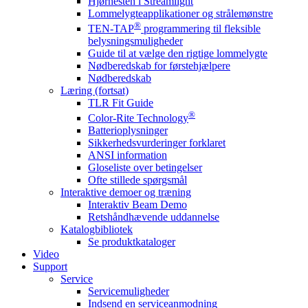
Hjørnesten i Streamlight
Lommelygteapplikationer og strålemønstre
®
TEN-TAP
programmering til fleksible
belysningsmuligheder
Guide til at vælge den rigtige lommelygte
Nødberedskab for førstehjælpere
Nødberedskab
Læring (fortsat)
TLR Fit Guide
®
Color-Rite Technology
Batterioplysninger
Sikkerhedsvurderinger forklaret
ANSI information
Gloseliste over betingelser
Ofte stillede spørgsmål
Interaktive demoer og træning
Interaktiv Beam Demo
Retshåndhævende uddannelse
Katalogbibliotek
Se produktkataloger
Video
Support
Service
Servicemuligheder
Indsend en serviceanmodning