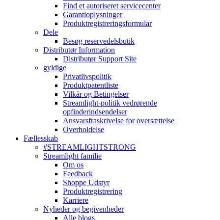
Find et autoriseret servicecenter
Garantioplysninger
Produktregistreringsformular
Dele
Besøg reservedelsbutik
Distributør Information
Distributør Support Site
gyldige
Privatlivspolitik
Produktpatentliste
Vilkår og Betingelser
Streamlight-politik vedrørende
opfinderindsendelser
Ansvarsfraskrivelse for oversættelse
Overholdelse
Fællesskab
#STREAMLIGHTSTRONG
Streamlight familie
Om os
Feedback
Shoppe Udstyr
Produktregistrering
Karriere
Nyheder og begivenheder
Alle blogs