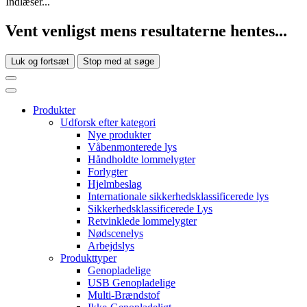
Indlæser...
Vent venligst mens resultaterne hentes...
Luk og fortsæt
Stop med at søge
Produkter
Udforsk efter kategori
Nye produkter
Våbenmonterede lys
Håndholdte lommelygter
Forlygter
Hjelmbeslag
Internationale sikkerhedsklassificerede lys
Sikkerhedsklassificerede Lys
Retvinklede lommelygter
Nødscenelys
Arbejdslys
Produkttyper
Genopladelige
USB Genopladelige
Multi-Brændstof