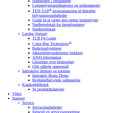
Hjørnesten i Streamlight
Lommelygteapplikationer og strålemønstre
®
TEN-TAP
programmering til fleksible
belysningsmuligheder
Guide til at vælge den rigtige lommelygte
Nødberedskab for førstehjælpere
Nødberedskab
Læring (fortsat)
TLR Fit Guide
®
Color-Rite Technology
Batterioplysninger
Sikkerhedsvurderinger forklaret
ANSI information
Gloseliste over betingelser
Ofte stillede spørgsmål
Interaktive demoer og træning
Interaktiv Beam Demo
Retshåndhævende uddannelse
Katalogbibliotek
Se produktkataloger
Video
Support
Service
Servicemuligheder
Indsend en serviceanmodning