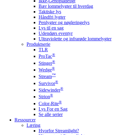
Ikke-Genopladeligt
Bær lommelygter til hverdag
Taktiske lys
Håndfri lygter
Penlygter og nøgleringelys
Lys til en sag
Udendørs eventyr
Ultraviolette og infrarøde lommelygter
Produktserie
TLR
®
ProTac
®
Stinger
®
Wedge
™
Stream
®
Survivor
®
Sidewinder
®
Strion
®
Color-Rite
Lys For en Sag
Se alle serier
Ressourcer
Læring
Hvorfor Streamlight?