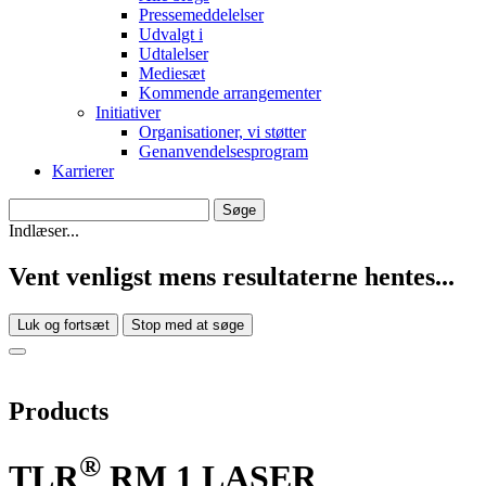
Pressemeddelelser
Udvalgt i
Udtalelser
Mediesæt
Kommende arrangementer
Initiativer
Organisationer, vi støtter
Genanvendelsesprogram
Karrierer
Indlæser...
Vent venligst mens resultaterne hentes...
Luk og fortsæt
Stop med at søge
Products
®
TLR
RM 1 LASER