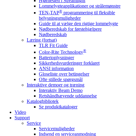
Hjørnesten i Streamlight
Lommelygteapplikationer og strålemønstre
®
TEN-TAP
programmering til fleksible
belysningsmuligheder
Guide til at vælge den rigtige lommelygte
Nødberedskab for førstehjælpere
Nødberedskab
Læring (fortsat)
TLR Fit Guide
®
Color-Rite Technology
Batterioplysninger
Sikkerhedsvurderinger forklaret
ANSI information
Gloseliste over betingelser
Ofte stillede spørgsmål
Interaktive demoer og træning
Interaktiv Beam Demo
Retshåndhævende uddannelse
Katalogbibliotek
Se produktkataloger
Video
Support
Service
Servicemuligheder
Indsend en serviceanmodning