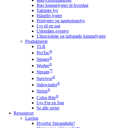
Ikke-Genopladeligt
Bær lommelygter til hverdag
Taktiske lys
Håndfri lygter
Penlygter og nøgleringelys
Lys til en sag
Udendørs eventyr
Ultraviolette og infrarøde lommelygter
Produktserie
TLR
®
ProTac
®
Stinger
®
Wedge
™
Stream
®
Survivor
®
Sidewinder
®
Strion
®
Color-Rite
Lys For en Sag
Se alle serier
Ressourcer
Læring
Hvorfor Streamlight?