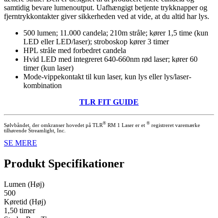
samtidig bevare lumenoutput. Uafhængigt betjente trykknapper og
fjerntrykkontakter giver sikkerheden ved at vide, at du altid har lys.
500 lumen; 11.000 candela; 210m stråle; kører 1,5 time (kun
LED eller LED/laser); stroboskop kører 3 timer
HPL stråle med forbedret candela
Hvid LED med integreret 640-660nm rød laser; kører 60
timer (kun laser)
Mode-vippekontakt til kun laser, kun lys eller lys/laser-
kombination
TLR FIT GUIDE
®
®
Sølvbåndet, der omkranser hovedet på TLR
RM 1 Laser er et
registreret varemærke
tilhørende Streamlight, Inc.
SE MERE
Produkt Specifikationer
Lumen (Høj)
500
Køretid (Høj)
1,50 timer