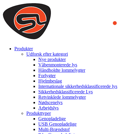
We use cookies to ensure that we provide you the best experience
on our website. By continuing to browse this website, you accept
that cookies are used to help us analyze how the website is used and
to offer you a better experience. To learn more or to find out how
you can disable cookies, you can access our
Privacy Policy
.
ACCEPT AND CLOSE
Produkter
Udforsk efter kategori
Nye produkter
Våbenmonterede lys
Håndholdte lommelygter
Forlygter
Hjelmbeslag
Internationale sikkerhedsklassificerede lys
Sikkerhedsklassificerede Lys
Retvinklede lommelygter
Nødscenelys
Arbejdslys
Produkttyper
Genopladelige
USB Genopladelige
Multi-Brændstof