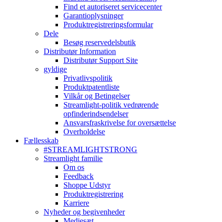
Find et autoriseret servicecenter
Garantioplysninger
Produktregistreringsformular
Dele
Besøg reservedelsbutik
Distributør Information
Distributør Support Site
gyldige
Privatlivspolitik
Produktpatentliste
Vilkår og Betingelser
Streamlight-politik vedrørende
opfinderindsendelser
Ansvarsfraskrivelse for oversættelse
Overholdelse
Fællesskab
#STREAMLIGHTSTRONG
Streamlight familie
Om os
Feedback
Shoppe Udstyr
Produktregistrering
Karriere
Nyheder og begivenheder
Mediesæt