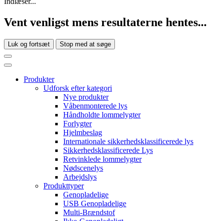
Indlæser...
Vent venligst mens resultaterne hentes...
Luk og fortsæt
Stop med at søge
Produkter
Udforsk efter kategori
Nye produkter
Våbenmonterede lys
Håndholdte lommelygter
Forlygter
Hjelmbeslag
Internationale sikkerhedsklassificerede lys
Sikkerhedsklassificerede Lys
Retvinklede lommelygter
Nødscenelys
Arbejdslys
Produkttyper
Genopladelige
USB Genopladelige
Multi-Brændstof