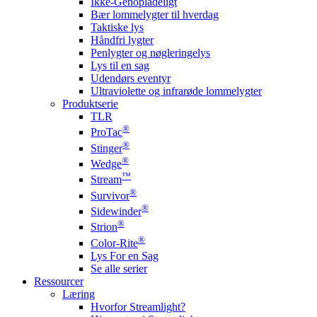
Ikke-Genopladeligt
Bær lommelygter til hverdag
Taktiske lys
Håndfri lygter
Penlygter og nøgleringelys
Lys til en sag
Udendørs eventyr
Ultraviolette og infrarøde lommelygter
Produktserie
TLR
®
ProTac
®
Stinger
®
Wedge
™
Stream
®
Survivor
®
Sidewinder
®
Strion
®
Color-Rite
Lys For en Sag
Se alle serier
Ressourcer
Læring
Hvorfor Streamlight?