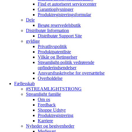
Find et autoriseret servicecenter
Garantioplysninger
Produktregistreringsformular
Dele
Besøg reservedelsbutik
Distributør Information
Distributør Support Site
gyldige
Privatlivspolitik
Produktpatentliste
Vilkår og Betingelser
Streamlight-politik vedrørende
opfinderindsendelser
Ansvarsfraskrivelse for oversættelse
Overholdelse
Fællesskab
#STREAMLIGHTSTRONG
Streamlight familie
Om os
Feedback
Shoppe Udstyr
Produktregistrering
Karriere
Nyheder og begivenheder
Mediesæt