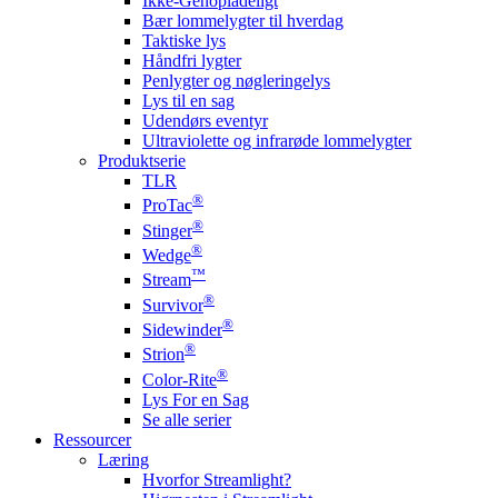
Ikke-Genopladeligt
Bær lommelygter til hverdag
Taktiske lys
Håndfri lygter
Penlygter og nøgleringelys
Lys til en sag
Udendørs eventyr
Ultraviolette og infrarøde lommelygter
Produktserie
TLR
®
ProTac
®
Stinger
®
Wedge
™
Stream
®
Survivor
®
Sidewinder
®
Strion
®
Color-Rite
Lys For en Sag
Se alle serier
Ressourcer
Læring
Hvorfor Streamlight?