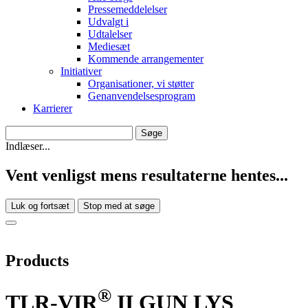
Pressemeddelelser
Udvalgt i
Udtalelser
Mediesæt
Kommende arrangementer
Initiativer
Organisationer, vi støtter
Genanvendelsesprogram
Karrierer
Indlæser...
Vent venligst mens resultaterne hentes...
Luk og fortsæt
Stop med at søge
Products
®
TLR-VIR
II GUN LYS