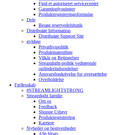
Find et autoriseret servicecenter
Garantioplysninger
Produktregistreringsformular
Dele
Besøg reservedelsbutik
Distributør Information
Distributør Support Site
gyldige
Privatlivspolitik
Produktpatentliste
Vilkår og Betingelser
Streamlight-politik vedrørende
opfinderindsendelser
Ansvarsfraskrivelse for oversættelse
Overholdelse
Fællesskab
#STREAMLIGHTSTRONG
Streamlight familie
Om os
Feedback
Shoppe Udstyr
Produktregistrering
Karriere
Nyheder og begivenheder
Alle blogs