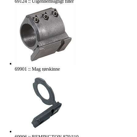
69124 :: Uigennemsigtigt filter
69901 :: Mag rørskinne
69906 :: REMINGTON 870/110