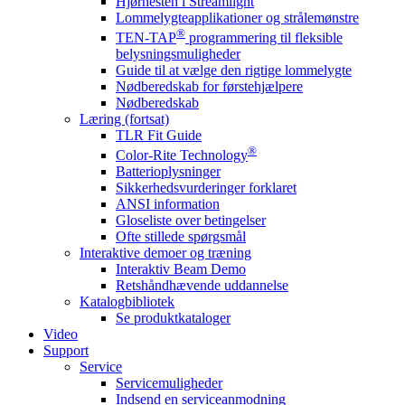
Hjørnesten i Streamlight
Lommelygteapplikationer og strålemønstre
®
TEN-TAP
programmering til fleksible
belysningsmuligheder
Guide til at vælge den rigtige lommelygte
Nødberedskab for førstehjælpere
Nødberedskab
Læring (fortsat)
TLR Fit Guide
®
Color-Rite Technology
Batterioplysninger
Sikkerhedsvurderinger forklaret
ANSI information
Gloseliste over betingelser
Ofte stillede spørgsmål
Interaktive demoer og træning
Interaktiv Beam Demo
Retshåndhævende uddannelse
Katalogbibliotek
Se produktkataloger
Video
Support
Service
Servicemuligheder
Indsend en serviceanmodning