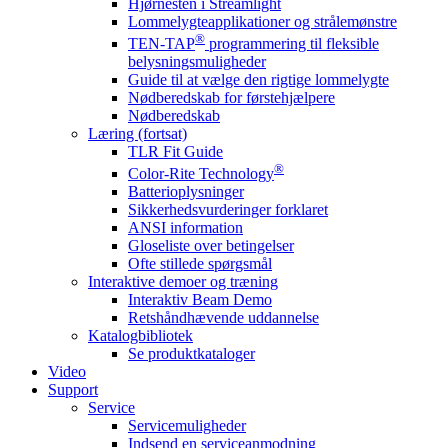
Hjørnesten i Streamlight
Lommelygteapplikationer og strålemønstre
®
TEN-TAP
programmering til fleksible
belysningsmuligheder
Guide til at vælge den rigtige lommelygte
Nødberedskab for førstehjælpere
Nødberedskab
Læring (fortsat)
TLR Fit Guide
®
Color-Rite Technology
Batterioplysninger
Sikkerhedsvurderinger forklaret
ANSI information
Gloseliste over betingelser
Ofte stillede spørgsmål
Interaktive demoer og træning
Interaktiv Beam Demo
Retshåndhævende uddannelse
Katalogbibliotek
Se produktkataloger
Video
Support
Service
Servicemuligheder
Indsend en serviceanmodning