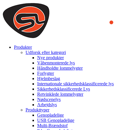
We use cookies to ensure that we provide you the best experience
on our website. By continuing to browse this website, you accept
that cookies are used to help us analyze how the website is used and
to offer you a better experience. To learn more or to find out how
you can disable cookies, you can access our
Privacy Policy
.
ACCEPT AND CLOSE
Produkter
Udforsk efter kategori
Nye produkter
Våbenmonterede lys
Håndholdte lommelygter
Forlygter
Hjelmbeslag
Internationale sikkerhedsklassificerede lys
Sikkerhedsklassificerede Lys
Retvinklede lommelygter
Nødscenelys
Arbejdslys
Produkttyper
Genopladelige
USB Genopladelige
Multi-Brændstof