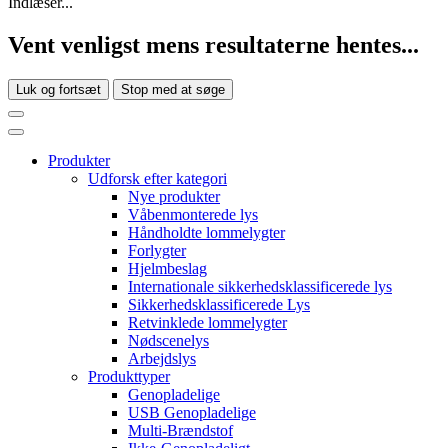
Indlæser...
Vent venligst mens resultaterne hentes...
Luk og fortsæt
Stop med at søge
Produkter
Udforsk efter kategori
Nye produkter
Våbenmonterede lys
Håndholdte lommelygter
Forlygter
Hjelmbeslag
Internationale sikkerhedsklassificerede lys
Sikkerhedsklassificerede Lys
Retvinklede lommelygter
Nødscenelys
Arbejdslys
Produkttyper
Genopladelige
USB Genopladelige
Multi-Brændstof