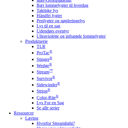
Ikke-Genopladeligt
Bær lommelygter til hverdag
Taktiske lys
Håndfri lygter
Penlygter og nøgleringelys
Lys til en sag
Udendørs eventyr
Ultraviolette og infrarøde lommelygter
Produktserie
TLR
®
ProTac
®
Stinger
®
Wedge
™
Stream
®
Survivor
®
Sidewinder
®
Strion
®
Color-Rite
Lys For en Sag
Se alle serier
Ressourcer
Læring
Hvorfor Streamlight?