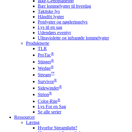
Ikke-Genopladeligt
Bær lommelygter til hverdag
Taktiske lys
Håndfri lygter
Penlygter og nøgleringelys
Lys til en sag
Udendørs eventyr
Ultraviolette og infrarøde lommelygter
Produktserie
TLR
®
ProTac
®
Stinger
®
Wedge
™
Stream
®
Survivor
®
Sidewinder
®
Strion
®
Color-Rite
Lys For en Sag
Se alle serier
Ressourcer
Læring
Hvorfor Streamlight?