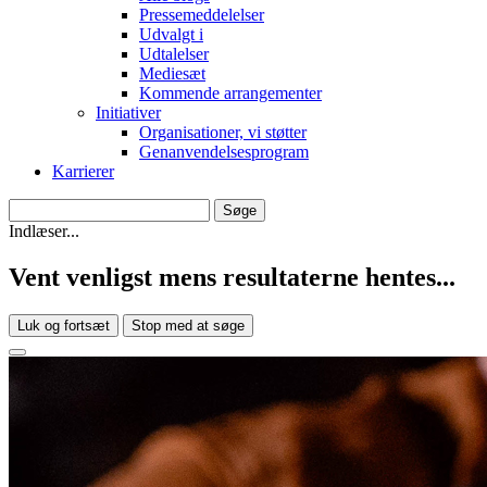
Pressemeddelelser
Udvalgt i
Udtalelser
Mediesæt
Kommende arrangementer
Initiativer
Organisationer, vi støtter
Genanvendelsesprogram
Karrierer
Indlæser...
Vent venligst mens resultaterne hentes...
Luk og fortsæt
Stop med at søge