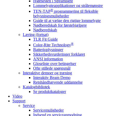
Hjørnesten i Streamlight
Lommelygteapplikationer og strålemønstre
®
TEN-TAP
programmering til fleksible
belysningsmuligheder
Guide til at vælge den rigtige lommelygte
Nødberedskab for førstehjælpere
Nødberedskab
Læring (fortsat)
TLR Fit Guide
®
Color-Rite Technology
Batterioplysninger
Sikkerhedsvurderinger forklaret
ANSI information
Gloseliste over betingelser
Ofte stillede spørgsmål
Interaktive demoer og træning
Interaktiv Beam Demo
Retshåndhævende uddannelse
Katalogbibliotek
Se produktkataloger
Video
Support
Service
Servicemuligheder
Indsend en serviceanmodning