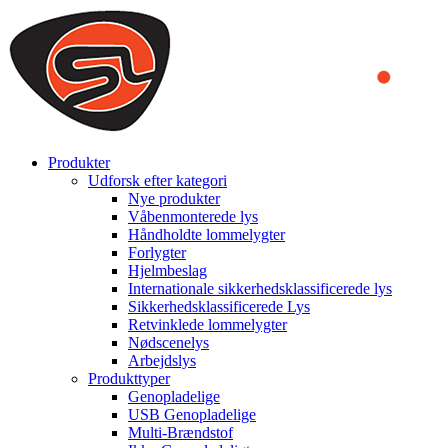
We use cookies to ensure that we provide you the best experience
on our website. By continuing to browse this website, you accept
that cookies are used to help us analyze how the website is used and
to offer you a better experience. To learn more or to find out how
you can disable cookies, you can access our
Privacy Policy
.
ACCEPT AND CLOSE
Produkter
Udforsk efter kategori
Nye produkter
Våbenmonterede lys
Håndholdte lommelygter
Forlygter
Hjelmbeslag
Internationale sikkerhedsklassificerede lys
Sikkerhedsklassificerede Lys
Retvinklede lommelygter
Nødscenelys
Arbejdslys
Produkttyper
Genopladelige
USB Genopladelige
Multi-Brændstof