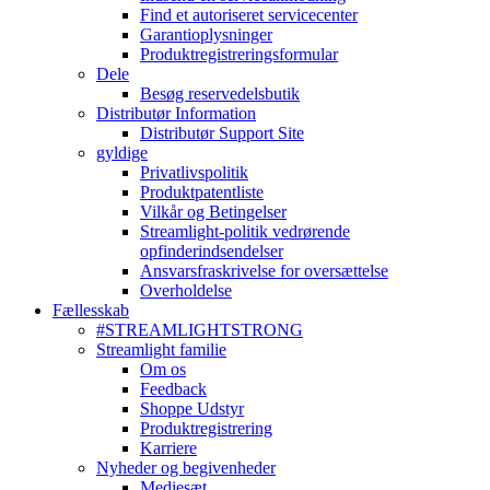
Find et autoriseret servicecenter
Garantioplysninger
Produktregistreringsformular
Dele
Besøg reservedelsbutik
Distributør Information
Distributør Support Site
gyldige
Privatlivspolitik
Produktpatentliste
Vilkår og Betingelser
Streamlight-politik vedrørende
opfinderindsendelser
Ansvarsfraskrivelse for oversættelse
Overholdelse
Fællesskab
#STREAMLIGHTSTRONG
Streamlight familie
Om os
Feedback
Shoppe Udstyr
Produktregistrering
Karriere
Nyheder og begivenheder
Mediesæt