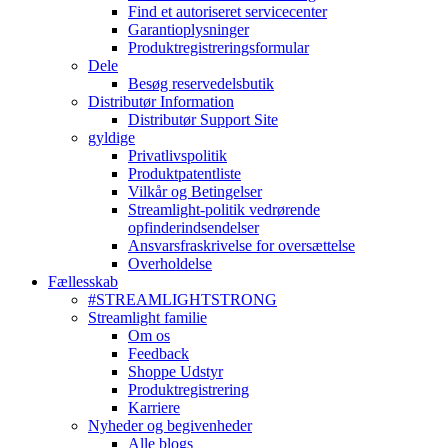
Find et autoriseret servicecenter
Garantioplysninger
Produktregistreringsformular
Dele
Besøg reservedelsbutik
Distributør Information
Distributør Support Site
gyldige
Privatlivspolitik
Produktpatentliste
Vilkår og Betingelser
Streamlight-politik vedrørende
opfinderindsendelser
Ansvarsfraskrivelse for oversættelse
Overholdelse
Fællesskab
#STREAMLIGHTSTRONG
Streamlight familie
Om os
Feedback
Shoppe Udstyr
Produktregistrering
Karriere
Nyheder og begivenheder
Alle blogs