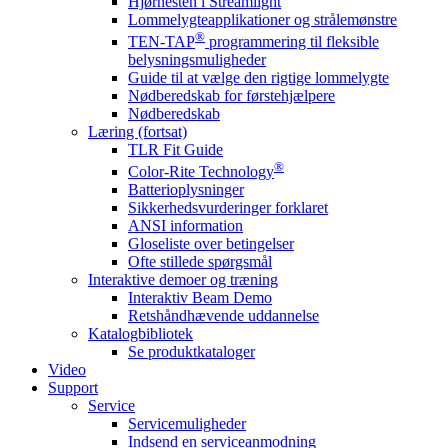
Hjørnesten i Streamlight
Lommelygteapplikationer og strålemønstre
®
TEN-TAP
programmering til fleksible
belysningsmuligheder
Guide til at vælge den rigtige lommelygte
Nødberedskab for førstehjælpere
Nødberedskab
Læring (fortsat)
TLR Fit Guide
®
Color-Rite Technology
Batterioplysninger
Sikkerhedsvurderinger forklaret
ANSI information
Gloseliste over betingelser
Ofte stillede spørgsmål
Interaktive demoer og træning
Interaktiv Beam Demo
Retshåndhævende uddannelse
Katalogbibliotek
Se produktkataloger
Video
Support
Service
Servicemuligheder
Indsend en serviceanmodning