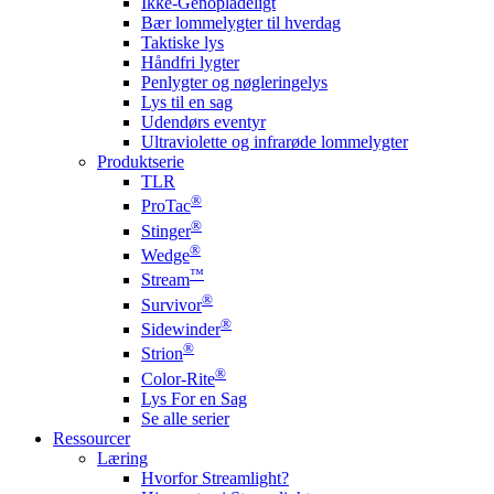
Ikke-Genopladeligt
Bær lommelygter til hverdag
Taktiske lys
Håndfri lygter
Penlygter og nøgleringelys
Lys til en sag
Udendørs eventyr
Ultraviolette og infrarøde lommelygter
Produktserie
TLR
®
ProTac
®
Stinger
®
Wedge
™
Stream
®
Survivor
®
Sidewinder
®
Strion
®
Color-Rite
Lys For en Sag
Se alle serier
Ressourcer
Læring
Hvorfor Streamlight?