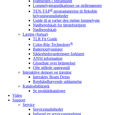
Hjørnesten i Streamlight
Lommelygteapplikationer og strålemønstre
®
TEN-TAP
programmering til fleksible
belysningsmuligheder
Guide til at vælge den rigtige lommelygte
Nødberedskab for førstehjælpere
Nødberedskab
Læring (fortsat)
TLR Fit Guide
®
Color-Rite Technology
Batterioplysninger
Sikkerhedsvurderinger forklaret
ANSI information
Gloseliste over betingelser
Ofte stillede spørgsmål
Interaktive demoer og træning
Interaktiv Beam Demo
Retshåndhævende uddannelse
Katalogbibliotek
Se produktkataloger
Video
Support
Service
Servicemuligheder
Indsend en serviceanmodning