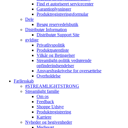
Find et autoriseret servicecenter
Garantioplysninger
Produktregistreringsformular
Dele
Besøg reservedelsbutik
Distributør Information
Distributør Support Site
gyldige
Privatlivspolitik
Produktpatentliste
Vilkår og Betingelser
Streamlight-politik vedrørende
opfinderindsendelser
Ansvarsfraskrivelse for oversættelse
Overholdelse
Fællesskab
#STREAMLIGHTSTRONG
Streamlight familie
Om os
Feedback
Shoppe Udstyr
Produktregistrering
Karriere
Nyheder og begivenheder
Mediesæt