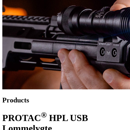
Products
®
PROTAC
HPL USB
Lommelygte