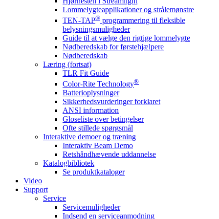
Hjørnesten i Streamlight
Lommelygteapplikationer og strålemønstre
®
TEN-TAP
programmering til fleksible
belysningsmuligheder
Guide til at vælge den rigtige lommelygte
Nødberedskab for førstehjælpere
Nødberedskab
Læring (fortsat)
TLR Fit Guide
®
Color-Rite Technology
Batterioplysninger
Sikkerhedsvurderinger forklaret
ANSI information
Gloseliste over betingelser
Ofte stillede spørgsmål
Interaktive demoer og træning
Interaktiv Beam Demo
Retshåndhævende uddannelse
Katalogbibliotek
Se produktkataloger
Video
Support
Service
Servicemuligheder
Indsend en serviceanmodning