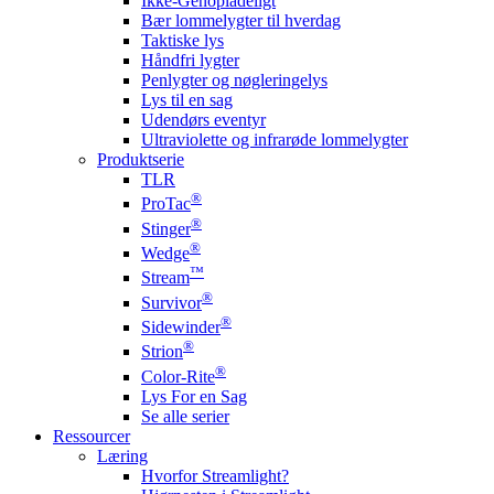
Ikke-Genopladeligt
Bær lommelygter til hverdag
Taktiske lys
Håndfri lygter
Penlygter og nøgleringelys
Lys til en sag
Udendørs eventyr
Ultraviolette og infrarøde lommelygter
Produktserie
TLR
®
ProTac
®
Stinger
®
Wedge
™
Stream
®
Survivor
®
Sidewinder
®
Strion
®
Color-Rite
Lys For en Sag
Se alle serier
Ressourcer
Læring
Hvorfor Streamlight?