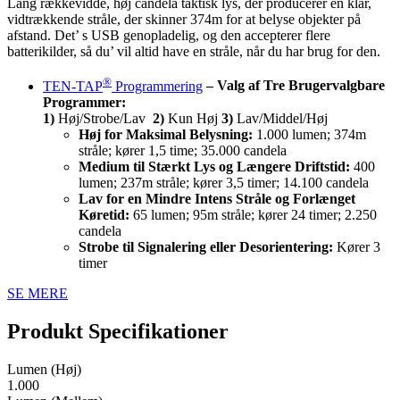
Lang rækkevidde, høj candela taktisk lys, der producerer en klar,
vidtrækkende stråle, der skinner 374m for at belyse objekter på
afstand. Det’ s USB genopladelig, og den accepterer flere
batterikilder, så du’ vil altid have en stråle, når du har brug for den.
®
TEN-TAP
Programmering
– Valg af Tre Brugervalgbare
Programmer:
1)
Høj/Strobe/Lav
2)
Kun Høj
3)
Lav/Middel/Høj
Høj for Maksimal Belysning:
1.000 lumen; 374m
stråle; kører 1,5 time; 35.000 candela
Medium til Stærkt Lys og Længere Driftstid:
400
lumen; 237m stråle; kører 3,5 timer; 14.100 candela
Lav for en Mindre Intens Stråle og Forlænget
Køretid:
65 lumen; 95m stråle; kører 24 timer; 2.250
candela
Strobe til Signalering eller Desorientering:
Kører 3
timer
SE MERE
Produkt Specifikationer
Lumen (Høj)
1.000