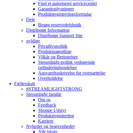
Find et autoriseret servicecenter
Garantioplysninger
Produktregistreringsformular
Dele
Besøg reservedelsbutik
Distributør Information
Distributør Support Site
gyldige
Privatlivspolitik
Produktpatentliste
Vilkår og Betingelser
Streamlight-politik vedrørende
opfinderindsendelser
Ansvarsfraskrivelse for oversættelse
Overholdelse
Fællesskab
#STREAMLIGHTSTRONG
Streamlight familie
Om os
Feedback
Shoppe Udstyr
Produktregistrering
Karriere
Nyheder og begivenheder
Alle blogs