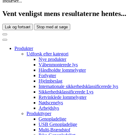
Indlæser...
Vent venligst mens resultaterne hentes...
Luk og fortsæt
Stop med at søge
Produkter
Udforsk efter kategori
Nye produkter
Våbenmonterede lys
Håndholdte lommelygter
Forlygter
Hjelmbeslag
Internationale sikkerhedsklassificerede lys
Sikkerhedsklassificerede Lys
Retvinklede lommelygter
Nødscenelys
Arbejdslys
Produkttyper
Genopladelige
USB Genopladelige
Multi-Brændstof