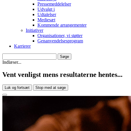
Pressemeddelelser
Udvalgt i
Udtalelser
Mediesæt
Kommende arrangementer
Initiativer
Organisationer, vi støtter
Genanvendelsesprogram
Karrierer
Indlæser...
Vent venligst mens resultaterne hentes...
Luk og fortsæt
Stop med at søge