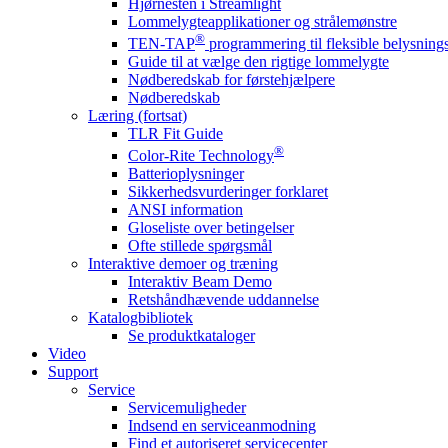
Hjørnesten i Streamlight
Lommelygteapplikationer og strålemønstre
®
TEN-TAP
programmering til fleksible belysnin
Guide til at vælge den rigtige lommelygte
Nødberedskab for førstehjælpere
Nødberedskab
Læring (fortsat)
TLR Fit Guide
®
Color-Rite Technology
Batterioplysninger
Sikkerhedsvurderinger forklaret
ANSI information
Gloseliste over betingelser
Ofte stillede spørgsmål
Interaktive demoer og træning
Interaktiv Beam Demo
Retshåndhævende uddannelse
Katalogbibliotek
Se produktkataloger
Video
Support
Service
Servicemuligheder
Indsend en serviceanmodning
Find et autoriseret servicecenter