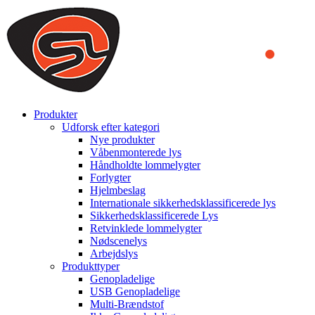
We use cookies to ensure that we provide you the best experience on o
you a better experience. To learn more or to find out how you can di
ACCEPT AND CLOSE
Produkter
Udforsk efter kategori
Nye produkter
Våbenmonterede lys
Håndholdte lommelygter
Forlygter
Hjelmbeslag
Internationale sikkerhedsklassificerede lys
Sikkerhedsklassificerede Lys
Retvinklede lommelygter
Nødscenelys
Arbejdslys
Produkttyper
Genopladelige
USB Genopladelige
Multi-Brændstof