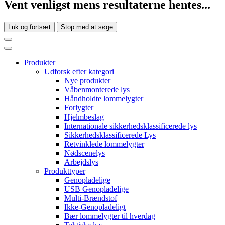
Vent venligst mens resultaterne hentes...
Luk og fortsæt
Stop med at søge
Produkter
Udforsk efter kategori
Nye produkter
Våbenmonterede lys
Håndholdte lommelygter
Forlygter
Hjelmbeslag
Internationale sikkerhedsklassificerede lys
Sikkerhedsklassificerede Lys
Retvinklede lommelygter
Nødscenelys
Arbejdslys
Produkttyper
Genopladelige
USB Genopladelige
Multi-Brændstof
Ikke-Genopladeligt
Bær lommelygter til hverdag