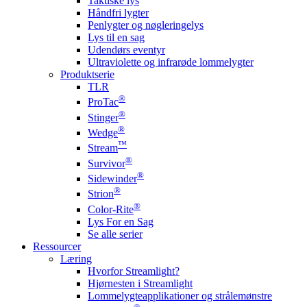
Taktiske lys
Håndfri lygter
Penlygter og nøgleringelys
Lys til en sag
Udendørs eventyr
Ultraviolette og infrarøde lommelygter
Produktserie
TLR
®
ProTac
®
Stinger
®
Wedge
™
Stream
®
Survivor
®
Sidewinder
®
Strion
®
Color-Rite
Lys For en Sag
Se alle serier
Ressourcer
Læring
Hvorfor Streamlight?
Hjørnesten i Streamlight
Lommelygteapplikationer og strålemønstre