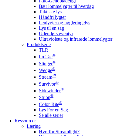
Ikke-Genopladeligt
Bær lommelygter til hverdag
Taktiske lys
Håndfri lygter
Penlygter og nøgleringelys
Lys til en sag
Udendørs eventyr
Ultraviolette og infrarøde lommelygter
Produktserie
TLR
®
ProTac
®
Stinger
®
Wedge
™
Stream
®
Survivor
®
Sidewinder
®
Strion
®
Color-Rite
Lys For en Sag
Se alle serier
Ressourcer
Læring
Hvorfor Streamlight?