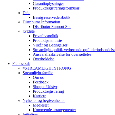
Garantioplysninger
Produktregistreringsformular
Dele
Besøg reservedelsbutik
Distributør Information
Distributør Support Site
gyldige
Privatlivspolitik
Produktpatentliste
Vilkår og Betingelser
Streamlight-politik vedrørende opfinderindsendels
Ansvarsfraskrivelse for oversættelse
Overholdelse
Fællesskab
#STREAMLIGHTSTRONG
Streamlight familie
Om os
Feedback
Shoppe Udstyr
Produktregistrering
Karriere
Nyheder og begivenheder
Mediesæt
Kommende arrangementer
Initiativer