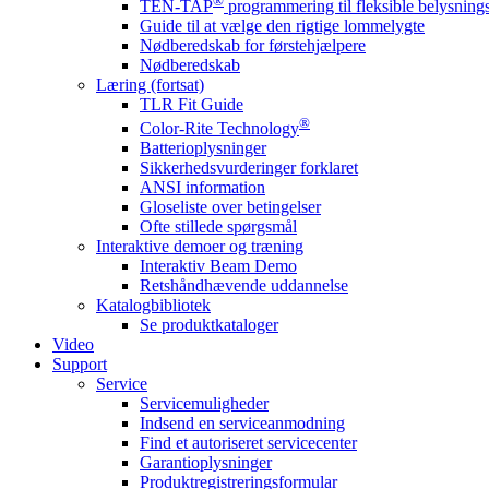
®
TEN-TAP
programmering til fleksible belysnin
Guide til at vælge den rigtige lommelygte
Nødberedskab for førstehjælpere
Nødberedskab
Læring (fortsat)
TLR Fit Guide
®
Color-Rite Technology
Batterioplysninger
Sikkerhedsvurderinger forklaret
ANSI information
Gloseliste over betingelser
Ofte stillede spørgsmål
Interaktive demoer og træning
Interaktiv Beam Demo
Retshåndhævende uddannelse
Katalogbibliotek
Se produktkataloger
Video
Support
Service
Servicemuligheder
Indsend en serviceanmodning
Find et autoriseret servicecenter
Garantioplysninger
Produktregistreringsformular