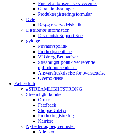
Find et autoriseret servicecenter
Garantioplysninger
Produktregistreringsformular
Dele
Besøg reservedelsbutik
Distributør Information
Distributør Support Site
gyldige
Privatlivspolitik
Produktpatentliste
Vilkår og Betingelser
Streamlight-politik vedrørende
opfinderindsendelser
Ansvarsfraskrivelse for oversættelse
Overholdelse
Fællesskab
#STREAMLIGHTSTRONG
Streamlight familie
Om os
Feedback
Shoppe Udstyr
Produktregistrering
Karriere
Nyheder og begivenheder
Alle blogs