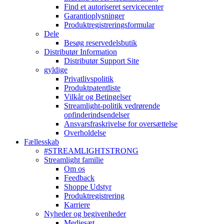
Find et autoriseret servicecenter
Garantioplysninger
Produktregistreringsformular
Dele
Besøg reservedelsbutik
Distributør Information
Distributør Support Site
gyldige
Privatlivspolitik
Produktpatentliste
Vilkår og Betingelser
Streamlight-politik vedrørende
opfinderindsendelser
Ansvarsfraskrivelse for oversættelse
Overholdelse
Fællesskab
#STREAMLIGHTSTRONG
Streamlight familie
Om os
Feedback
Shoppe Udstyr
Produktregistrering
Karriere
Nyheder og begivenheder
Mediesæt