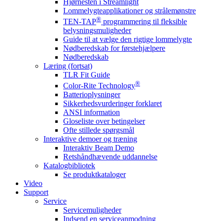
Hjørnesten i Streamlight
Lommelygteapplikationer og strålemønstre
®
TEN-TAP
programmering til fleksible
belysningsmuligheder
Guide til at vælge den rigtige lommelygte
Nødberedskab for førstehjælpere
Nødberedskab
Læring (fortsat)
TLR Fit Guide
®
Color-Rite Technology
Batterioplysninger
Sikkerhedsvurderinger forklaret
ANSI information
Gloseliste over betingelser
Ofte stillede spørgsmål
Interaktive demoer og træning
Interaktiv Beam Demo
Retshåndhævende uddannelse
Katalogbibliotek
Se produktkataloger
Video
Support
Service
Servicemuligheder
Indsend en serviceanmodning