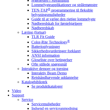
Hjørnesten i Streamlight
Lommelygteapplikationer og strålemønstre
®
TEN-TAP
programmering til fleksible
belysningsmuligheder
Guide til at vælge den rigtige lommelygte
Nødberedskab for førstehjælpere
Nødberedskab
Læring (fortsat)
TLR Fit Guide
®
Color-Rite Technology
Batterioplysninger
Sikkerhedsvurderinger forklaret
ANSI information
Gloseliste over betingelser
Ofte stillede spørgsmål
Interaktive demoer og træning
Interaktiv Beam Demo
Retshåndhævende uddannelse
Katalogbibliotek
Se produktkataloger
Video
Support
Service
Servicemuligheder
Indsend en serviceanmodning