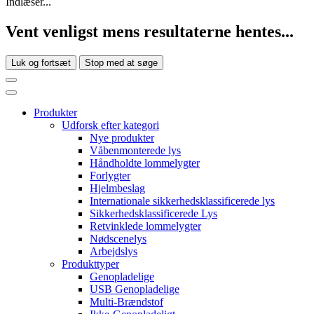
Indlæser...
Vent venligst mens resultaterne hentes...
Luk og fortsæt
Stop med at søge
Produkter
Udforsk efter kategori
Nye produkter
Våbenmonterede lys
Håndholdte lommelygter
Forlygter
Hjelmbeslag
Internationale sikkerhedsklassificerede lys
Sikkerhedsklassificerede Lys
Retvinklede lommelygter
Nødscenelys
Arbejdslys
Produkttyper
Genopladelige
USB Genopladelige
Multi-Brændstof