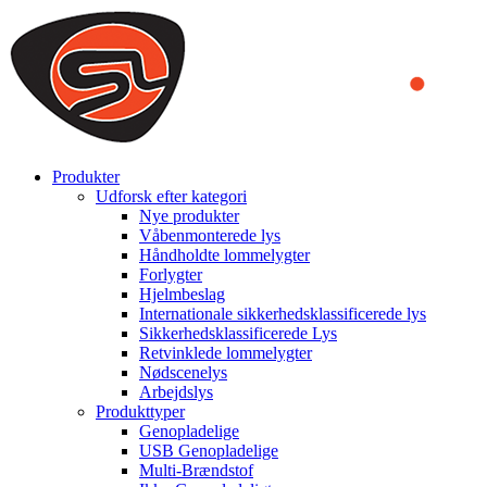
We use cookies to ensure that we provide you the best experience
on our website. By continuing to browse this website, you accept
that cookies are used to help us analyze how the website is used and
to offer you a better experience. To learn more or to find out how
you can disable cookies, you can access our
Privacy Policy
.
ACCEPT AND CLOSE
Produkter
Udforsk efter kategori
Nye produkter
Våbenmonterede lys
Håndholdte lommelygter
Forlygter
Hjelmbeslag
Internationale sikkerhedsklassificerede lys
Sikkerhedsklassificerede Lys
Retvinklede lommelygter
Nødscenelys
Arbejdslys
Produkttyper
Genopladelige
USB Genopladelige
Multi-Brændstof