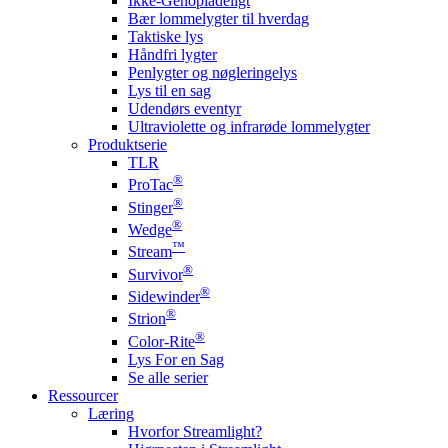
Ikke-Genopladeligt
Bær lommelygter til hverdag
Taktiske lys
Håndfri lygter
Penlygter og nøgleringelys
Lys til en sag
Udendørs eventyr
Ultraviolette og infrarøde lommelygter
Produktserie
TLR
®
ProTac
®
Stinger
®
Wedge
™
Stream
®
Survivor
®
Sidewinder
®
Strion
®
Color-Rite
Lys For en Sag
Se alle serier
Ressourcer
Læring
Hvorfor Streamlight?