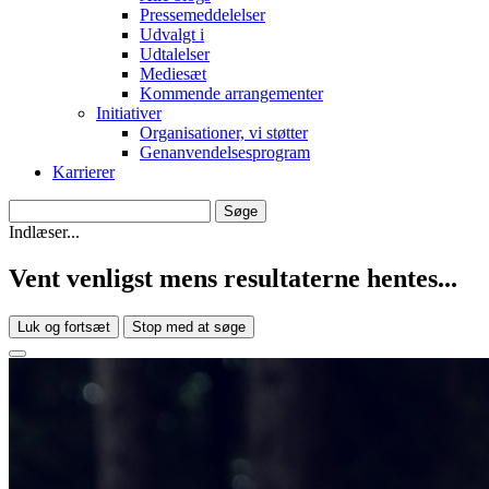
Pressemeddelelser
Udvalgt i
Udtalelser
Mediesæt
Kommende arrangementer
Initiativer
Organisationer, vi støtter
Genanvendelsesprogram
Karrierer
Indlæser...
Vent venligst mens resultaterne hentes...
Luk og fortsæt
Stop med at søge