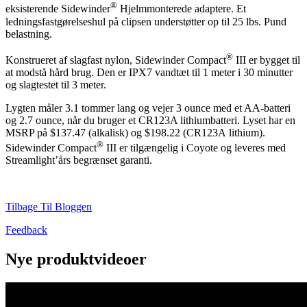
®
eksisterende Sidewinder
Hjelmmonterede adaptere. Et
ledningsfastgørelseshul på clipsen understøtter op til 25 lbs. Pund
belastning.
®
Konstrueret af slagfast nylon, Sidewinder Compact
III er bygget til
at modstå hård brug. Den er IPX7 vandtæt til 1 meter i 30 minutter
og slagtestet til 3 meter.
Lygten måler 3.1 tommer lang og vejer 3 ounce med et AA-batteri
og 2.7 ounce, når du bruger et CR123A lithiumbatteri. Lyset har en
MSRP på $137.47 (alkalisk) og $198.22 (CR123A lithium).
®
Sidewinder Compact
III er tilgængelig i Coyote og leveres med
Streamlight’års begrænset garanti.
Tilbage Til Bloggen
Feedback
Nye produktvideoer