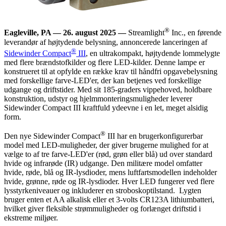
®
Eagleville, PA — 26. august 2025 —
Streamlight
Inc., en førende
leverandør af højtydende belysning, annoncerede lanceringen af
®
Sidewinder Compact
III
, en ultrakompakt, højtydende lommelygte
med flere brændstofkilder og flere LED-kilder. Denne lampe er
konstrueret til at opfylde en række krav til håndfri opgavebelysning
med forskellige farve-LED'er, der kan betjenes ved forskellige
udgange og driftstider. Med sit 185-graders vippehoved, holdbare
konstruktion, udstyr og hjelmmonteringsmuligheder leverer
Sidewinder Compact III kraftfuld ydeevne i en let, meget alsidig
form.
®
Den nye Sidewinder Compact
III har en brugerkonfigurerbar
model med LED-muligheder, der giver brugerne mulighed for at
vælge to af tre farve-LED'er (rød, grøn eller blå) ud over standard
hvide og infrarøde (IR) udgange. Den militære model omfatter
hvide, røde, blå og IR-lysdioder, mens luftfartsmodellen indeholder
hvide, grønne, røde og IR-lysdioder. Hver LED fungerer ved flere
lysstyrkeniveauer og inkluderer en stroboskoptilstand. Lygten
bruger enten et AA alkalisk eller et 3-volts CR123A lithiumbatteri,
hvilket giver fleksible strømmuligheder og forlænget driftstid i
ekstreme miljøer.