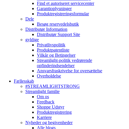
Find et autoriseret servicecenter
Garantioplysninger
Produktregistreringsformular
Dele
Besøg reservedelsbutik
Distributør Information
Distributør Support Site
gyldige
Privatlivspolitik
Produktpatentliste
Vilkår og Betingelser
Streamlight-politik vedrørende
opfinderindsendelser
Ansvarsfraskrivelse for oversættelse
Overholdelse
Fællesskab
#STREAMLIGHTSTRONG
Streamlight familie
Om os
Feedback
Shoppe Udstyr
Produktregistrering
Karriere
Nyheder og begivenheder
Alle blogs