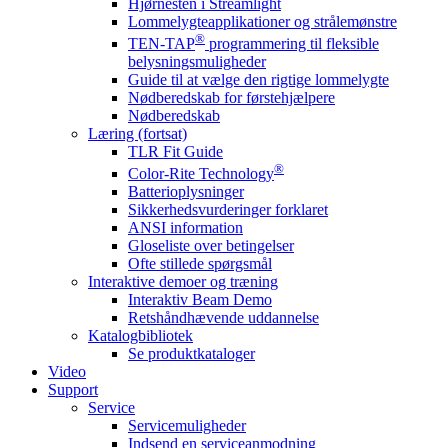
Hjørnesten i Streamlight
Lommelygteapplikationer og strålemønstre
®
TEN-TAP
programmering til fleksible
belysningsmuligheder
Guide til at vælge den rigtige lommelygte
Nødberedskab for førstehjælpere
Nødberedskab
Læring (fortsat)
TLR Fit Guide
®
Color-Rite Technology
Batterioplysninger
Sikkerhedsvurderinger forklaret
ANSI information
Gloseliste over betingelser
Ofte stillede spørgsmål
Interaktive demoer og træning
Interaktiv Beam Demo
Retshåndhævende uddannelse
Katalogbibliotek
Se produktkataloger
Video
Support
Service
Servicemuligheder
Indsend en serviceanmodning