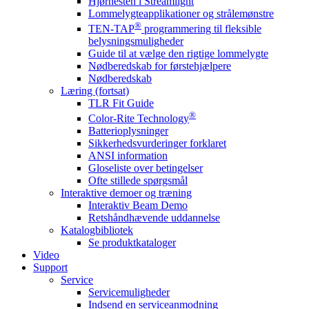
Hjørnesten i Streamlight
Lommelygteapplikationer og strålemønstre
®
TEN-TAP
programmering til fleksible
belysningsmuligheder
Guide til at vælge den rigtige lommelygte
Nødberedskab for førstehjælpere
Nødberedskab
Læring (fortsat)
TLR Fit Guide
®
Color-Rite Technology
Batterioplysninger
Sikkerhedsvurderinger forklaret
ANSI information
Gloseliste over betingelser
Ofte stillede spørgsmål
Interaktive demoer og træning
Interaktiv Beam Demo
Retshåndhævende uddannelse
Katalogbibliotek
Se produktkataloger
Video
Support
Service
Servicemuligheder
Indsend en serviceanmodning