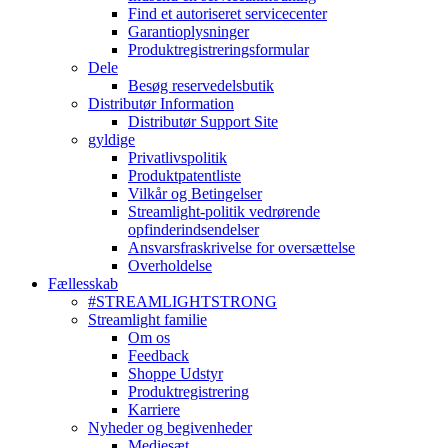
Find et autoriseret servicecenter
Garantioplysninger
Produktregistreringsformular
Dele
Besøg reservedelsbutik
Distributør Information
Distributør Support Site
gyldige
Privatlivspolitik
Produktpatentliste
Vilkår og Betingelser
Streamlight-politik vedrørende
opfinderindsendelser
Ansvarsfraskrivelse for oversættelse
Overholdelse
Fællesskab
#STREAMLIGHTSTRONG
Streamlight familie
Om os
Feedback
Shoppe Udstyr
Produktregistrering
Karriere
Nyheder og begivenheder
Mediesæt