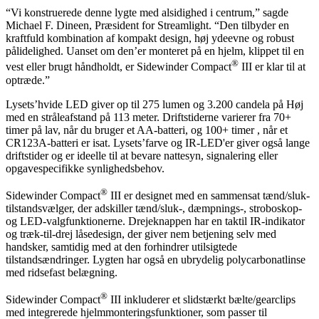
“Vi konstruerede denne lygte med alsidighed i centrum,” sagde
Michael F. Dineen, Præsident for Streamlight. “Den tilbyder en
kraftfuld kombination af kompakt design, høj ydeevne og robust
pålidelighed. Uanset om den’er monteret på en hjelm, klippet til en
®
vest eller brugt håndholdt, er Sidewinder Compact
III er klar til at
optræde.”
Lysets’hvide LED giver op til 275 lumen og 3.200 candela på Høj
med en stråleafstand på 113 meter. Driftstiderne varierer fra 70+
timer på lav, når du bruger et AA-batteri, og 100+ timer , når et
CR123A-batteri er isat. Lysets’farve og IR-LED'er giver også lange
driftstider og er ideelle til at bevare nattesyn, signalering eller
opgavespecifikke synlighedsbehov.
®
Sidewinder Compact
III er designet med en sammensat tænd/sluk-
tilstandsvælger, der adskiller tænd/sluk-, dæmpnings-, stroboskop-
og LED-valgfunktionerne. Drejeknappen har en taktil IR-indikator
og træk-til-drej låsedesign, der giver nem betjening selv med
handsker, samtidig med at den forhindrer utilsigtede
tilstandsændringer. Lygten har også en ubrydelig polycarbonatlinse
med ridsefast belægning.
®
Sidewinder Compact
III inkluderer et slidstærkt bælte/gearclips
med integrerede hjelmmonteringsfunktioner, som passer til