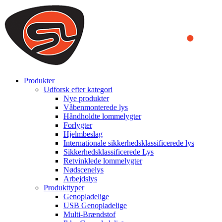
We use cookies to ensure that we provide you the best experience
on our website. By continuing to browse this website, you accept
that cookies are used to help us analyze how the website is used and
to offer you a better experience. To learn more or to find out how
you can disable cookies, you can access our
Privacy Policy
.
ACCEPT AND CLOSE
Produkter
Udforsk efter kategori
Nye produkter
Våbenmonterede lys
Håndholdte lommelygter
Forlygter
Hjelmbeslag
Internationale sikkerhedsklassificerede lys
Sikkerhedsklassificerede Lys
Retvinklede lommelygter
Nødscenelys
Arbejdslys
Produkttyper
Genopladelige
USB Genopladelige
Multi-Brændstof