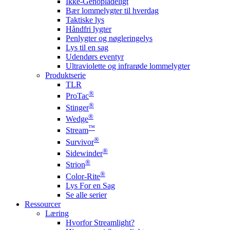
Ikke-Genopladeligt
Bær lommelygter til hverdag
Taktiske lys
Håndfri lygter
Penlygter og nøgleringelys
Lys til en sag
Udendørs eventyr
Ultraviolette og infrarøde lommelygter
Produktserie
TLR
®
ProTac
®
Stinger
®
Wedge
™
Stream
®
Survivor
®
Sidewinder
®
Strion
®
Color-Rite
Lys For en Sag
Se alle serier
Ressourcer
Læring
Hvorfor Streamlight?