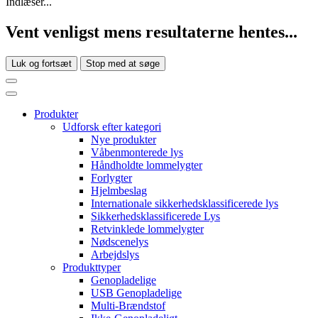
Indlæser...
Vent venligst mens resultaterne hentes...
Luk og fortsæt
Stop med at søge
Produkter
Udforsk efter kategori
Nye produkter
Våbenmonterede lys
Håndholdte lommelygter
Forlygter
Hjelmbeslag
Internationale sikkerhedsklassificerede lys
Sikkerhedsklassificerede Lys
Retvinklede lommelygter
Nødscenelys
Arbejdslys
Produkttyper
Genopladelige
USB Genopladelige
Multi-Brændstof