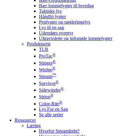
Ikke-Genopladeligt
Bær lommelygter til hverdag
Taktiske lys
Håndfri lygter
Penlygter og nøgleringelys
Lys til en sag
Udendørs eventyr
Ultraviolette og infrarøde lommelygter
Produktserie
TLR
®
ProTac
®
Stinger
®
Wedge
™
Stream
®
Survivor
®
Sidewinder
®
Strion
®
Color-Rite
Lys For en Sag
Se alle serier
Ressourcer
Læring
Hvorfor Streamlight?