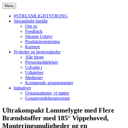
Menu
#STREAMLIGHTSTRONG
Streamlight familie
Om os
Feedback
Shoppe Udstyr
Produktregistrering
Karriere
Nyheder og begivenheder
Alle blogs
Pressemeddelelser
Udvalgt i
Udtalelser
Mediesæt
Kommende arrangementer
Initiativer
Organisationer, vi støtter
Genanvendelsesprogram
Ultrakompakt Lommelygte med Flere
Brændstoffer med 185° Vippehoved,
Monteringsmuligheder og en