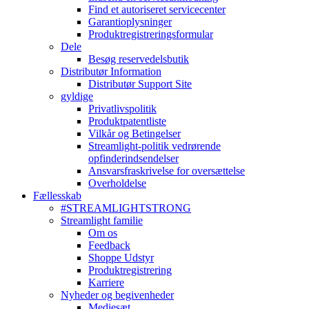
Find et autoriseret servicecenter
Garantioplysninger
Produktregistreringsformular
Dele
Besøg reservedelsbutik
Distributør Information
Distributør Support Site
gyldige
Privatlivspolitik
Produktpatentliste
Vilkår og Betingelser
Streamlight-politik vedrørende
opfinderindsendelser
Ansvarsfraskrivelse for oversættelse
Overholdelse
Fællesskab
#STREAMLIGHTSTRONG
Streamlight familie
Om os
Feedback
Shoppe Udstyr
Produktregistrering
Karriere
Nyheder og begivenheder
Mediesæt