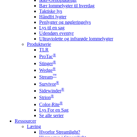
Ikke-Genopladeligt
Bær lommelygter til hverdag
Taktiske lys
Håndfri lygter
Penlygter og nøgleringelys
Lys til en sag
Udendørs eventyr
Ultraviolette og infrarøde lommelygter
Produktserie
TLR
®
ProTac
®
Stinger
®
Wedge
™
Stream
®
Survivor
®
Sidewinder
®
Strion
®
Color-Rite
Lys For en Sag
Se alle serier
Ressourcer
Læring
Hvorfor Streamlight?