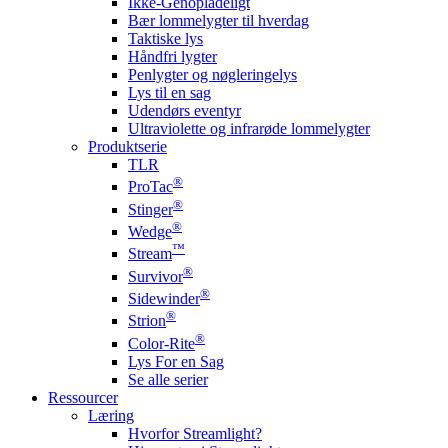
Ikke-Genopladeligt
Bær lommelygter til hverdag
Taktiske lys
Håndfri lygter
Penlygter og nøgleringelys
Lys til en sag
Udendørs eventyr
Ultraviolette og infrarøde lommelygter
Produktserie
TLR
®
ProTac
®
Stinger
®
Wedge
™
Stream
®
Survivor
®
Sidewinder
®
Strion
®
Color-Rite
Lys For en Sag
Se alle serier
Ressourcer
Læring
Hvorfor Streamlight?