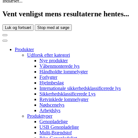
Indlæser...
Vent venligst mens resultaterne hentes...
Luk og fortsæt
Stop med at søge
Produkter
Udforsk efter kategori
Nye produkter
Våbenmonterede lys
Håndholdte lommelygter
Forlygter
Hjelmbeslag
Internationale sikkerhedsklassificerede lys
Sikkerhedsklassificerede Lys
Retvinklede lommelygter
Nødscenelys
Arbejdslys
Produkttyper
Genopladelige
USB Genopladelige
Multi-Brændstof