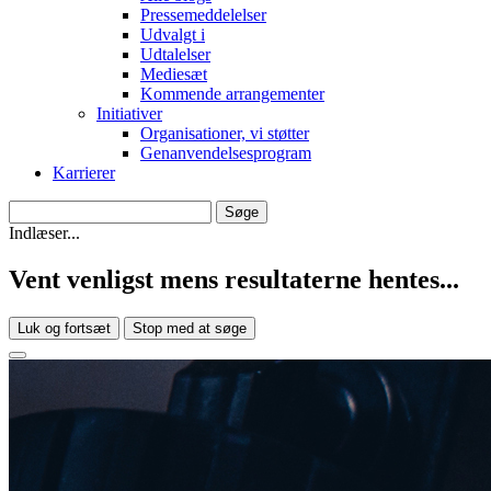
Pressemeddelelser
Udvalgt i
Udtalelser
Mediesæt
Kommende arrangementer
Initiativer
Organisationer, vi støtter
Genanvendelsesprogram
Karrierer
Indlæser...
Vent venligst mens resultaterne hentes...
Luk og fortsæt
Stop med at søge