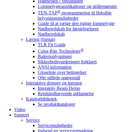
Hjørnesten i Streamlight
Lommelygteapplikationer og strålemønstre
®
TEN-TAP
programmering til fleksible
belysningsmuligheder
Guide til at vælge den rigtige lommelygte
Nødberedskab for førstehjælpere
Nødberedskab
Læring (fortsat)
TLR Fit Guide
®
Color-Rite Technology
Batterioplysninger
Sikkerhedsvurderinger forklaret
ANSI information
Gloseliste over betingelser
Ofte stillede spørgsmål
Interaktive demoer og træning
Interaktiv Beam Demo
Retshåndhævende uddannelse
Katalogbibliotek
Se produktkataloger
Video
Support
Service
Servicemuligheder
Indsend en serviceanmodning