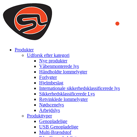
We use cookies to ensure that we provide you the best experience
on our website. By continuing to browse this website, you accept
that cookies are used to help us analyze how the website is used and
to offer you a better experience. To learn more or to find out how
you can disable cookies, you can access our
Privacy Policy
.
ACCEPT AND CLOSE
Produkter
Udforsk efter kategori
Nye produkter
Våbenmonterede lys
Håndholdte lommelygter
Forlygter
Hjelmbeslag
Internationale sikkerhedsklassificerede lys
Sikkerhedsklassificerede Lys
Retvinklede lommelygter
Nødscenelys
Arbejdslys
Produkttyper
Genopladelige
USB Genopladelige
Multi-Brændstof