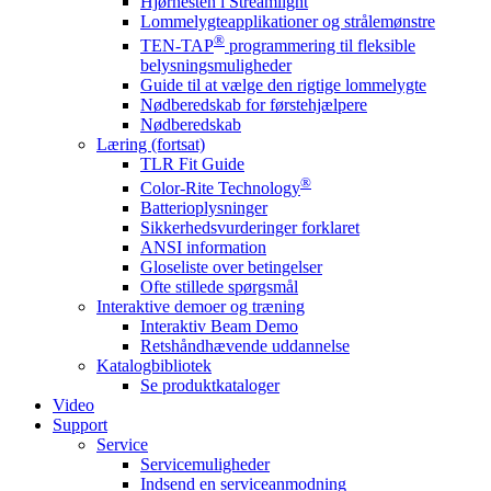
Hjørnesten i Streamlight
Lommelygteapplikationer og strålemønstre
®
TEN-TAP
programmering til fleksible
belysningsmuligheder
Guide til at vælge den rigtige lommelygte
Nødberedskab for førstehjælpere
Nødberedskab
Læring (fortsat)
TLR Fit Guide
®
Color-Rite Technology
Batterioplysninger
Sikkerhedsvurderinger forklaret
ANSI information
Gloseliste over betingelser
Ofte stillede spørgsmål
Interaktive demoer og træning
Interaktiv Beam Demo
Retshåndhævende uddannelse
Katalogbibliotek
Se produktkataloger
Video
Support
Service
Servicemuligheder
Indsend en serviceanmodning