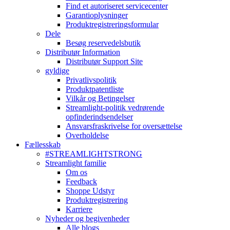
Find et autoriseret servicecenter
Garantioplysninger
Produktregistreringsformular
Dele
Besøg reservedelsbutik
Distributør Information
Distributør Support Site
gyldige
Privatlivspolitik
Produktpatentliste
Vilkår og Betingelser
Streamlight-politik vedrørende
opfinderindsendelser
Ansvarsfraskrivelse for oversættelse
Overholdelse
Fællesskab
#STREAMLIGHTSTRONG
Streamlight familie
Om os
Feedback
Shoppe Udstyr
Produktregistrering
Karriere
Nyheder og begivenheder
Alle blogs