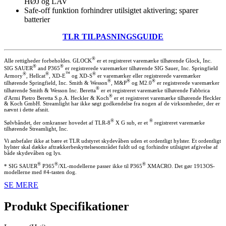
HØJ og LAV
Safe-off funktion forhindrer utilsigtet aktivering; sparer
batterier
TLR TILPASNINGSGUIDE
®
Alle rettigheder forbeholdes. GLOCK
er et registreret varemærke tilhørende Glock, Inc.
®
®
SIG SAUER
and P365
er registrerede varemærker tilhørende SIG Sauer, Inc. Springfield
®
®
™
®
Armory
, Hellcat
, XD-E
og XD-S
er varemærker eller registrerede varemærker
®
®
®
tilhørende Springfield, Inc. Smith & Wesson
, M&P
og M2.0
er registrerede varemærker
®
tilhørende Smith & Wesson Inc. Beretta
er et registreret varemærke tilhørende Fabbrica
®
d'Armi Pietro Beretta S.p.A. Heckler & Koch
er et registreret varemærke tilhørende Heckler
& Koch GmbH. Streamlight har ikke søgt godkendelse fra nogen af ​​de virksomheder, der er
nævnt i dette afsnit.
®
®
Sølvbåndet, der omkranser hovedet af TLR-8
X G sub, er et
registreret varemærke
tilhørende Streamlight, Inc.
Vi anbefaler ikke at bære et TLR udstyret skydevåben uden et ordentligt hylster. Et ordentligt
hylster skal dække aftrækkerbeskyttelsesområdet fuldt ud og forhindre utilsigtet afgivelse af
både skydevåben og lys.
®
®
®
* SIG SAUER
P365
/XL-modellerne passer ikke til P365
XMACRO. Det gør 1913OS-
modellerne med #4-tasten dog.
SE MERE
Produkt Specifikationer