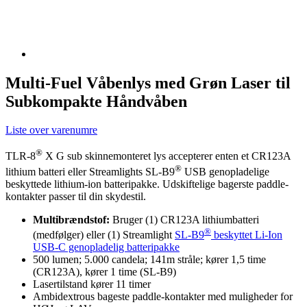
Multi-Fuel Våbenlys med Grøn Laser til
Subkompakte Håndvåben
Liste over varenumre
®
TLR-8
X G sub skinnemonteret lys accepterer enten et CR123A
®
lithium batteri eller Streamlights SL-B9
USB genopladelige
beskyttede lithium-ion batteripakke. Udskiftelige bagerste paddle-
kontakter passer til din skydestil.
Multibrændstof:
Bruger (1) CR123A lithiumbatteri
®
(medfølger) eller (1) Streamlight
SL-B9
beskyttet Li-Ion
USB-C genopladelig batteripakke
500 lumen; 5.000 candela; 141m stråle; kører 1,5 time
(CR123A), kører 1 time (SL-B9)
Lasertilstand kører 11 timer
Ambidextrous bageste paddle-kontakter med muligheder for