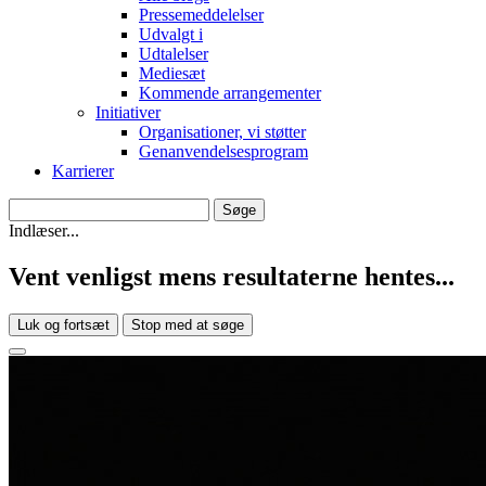
Pressemeddelelser
Udvalgt i
Udtalelser
Mediesæt
Kommende arrangementer
Initiativer
Organisationer, vi støtter
Genanvendelsesprogram
Karrierer
Indlæser...
Vent venligst mens resultaterne hentes...
Luk og fortsæt
Stop med at søge