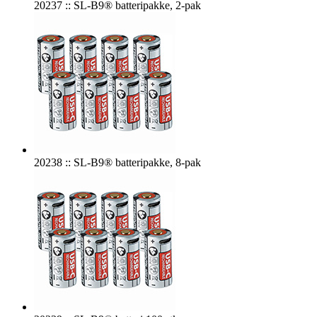
20237 :: SL-B9® batteripakke, 2-pak
20238 :: SL-B9® batteripakke, 8-pak