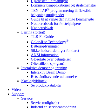
Hjørnesten i Streamlight
Lommelygteapplikationer og strålemønstre
®
TEN-TAP
programmering til fleksible
belysningsmuligheder
Guide til at vælge den rigtige lommelygte
Nødberedskab for førstehjælpere
Nødberedskab
Læring (fortsat)
TLR Fit Guide
®
Color-Rite Technology
Batterioplysninger
Sikkerhedsvurderinger forklaret
ANSI information
Gloseliste over betingelser
Ofte stillede spørgsmål
Interaktive demoer og træning
Interaktiv Beam Demo
Retshåndhævende uddannelse
Katalogbibliotek
Se produktkataloger
Video
Support
Service
Servicemuligheder
Indsend en serviceanmodning