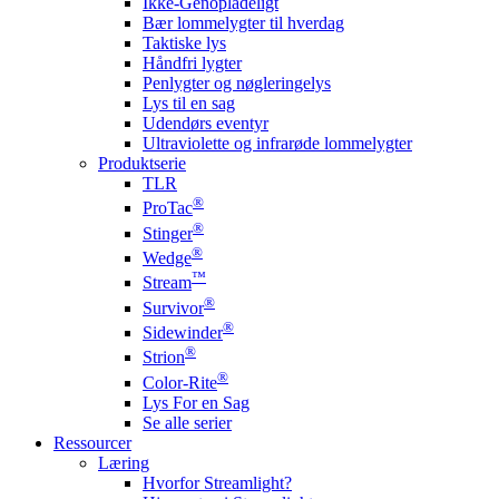
Ikke-Genopladeligt
Bær lommelygter til hverdag
Taktiske lys
Håndfri lygter
Penlygter og nøgleringelys
Lys til en sag
Udendørs eventyr
Ultraviolette og infrarøde lommelygter
Produktserie
TLR
®
ProTac
®
Stinger
®
Wedge
™
Stream
®
Survivor
®
Sidewinder
®
Strion
®
Color-Rite
Lys For en Sag
Se alle serier
Ressourcer
Læring
Hvorfor Streamlight?