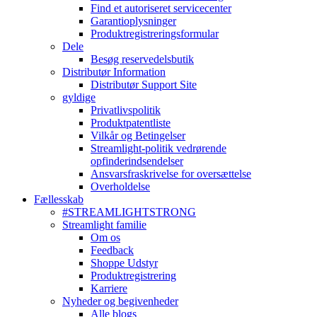
Find et autoriseret servicecenter
Garantioplysninger
Produktregistreringsformular
Dele
Besøg reservedelsbutik
Distributør Information
Distributør Support Site
gyldige
Privatlivspolitik
Produktpatentliste
Vilkår og Betingelser
Streamlight-politik vedrørende
opfinderindsendelser
Ansvarsfraskrivelse for oversættelse
Overholdelse
Fællesskab
#STREAMLIGHTSTRONG
Streamlight familie
Om os
Feedback
Shoppe Udstyr
Produktregistrering
Karriere
Nyheder og begivenheder
Alle blogs