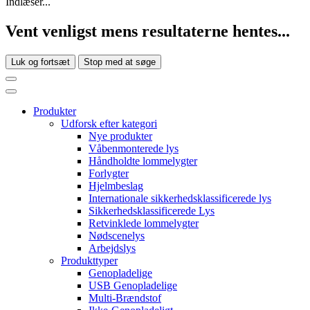
Indlæser...
Vent venligst mens resultaterne hentes...
Luk og fortsæt
Stop med at søge
Produkter
Udforsk efter kategori
Nye produkter
Våbenmonterede lys
Håndholdte lommelygter
Forlygter
Hjelmbeslag
Internationale sikkerhedsklassificerede lys
Sikkerhedsklassificerede Lys
Retvinklede lommelygter
Nødscenelys
Arbejdslys
Produkttyper
Genopladelige
USB Genopladelige
Multi-Brændstof