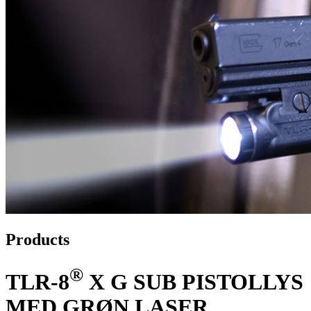
Products
®
TLR-8
X G SUB PISTOLLYS
MED GRØN LASER