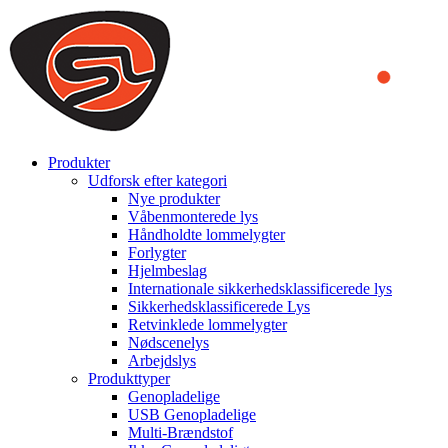
We use cookies to ensure that we provide you the best experience
on our website. By continuing to browse this website, you accept
that cookies are used to help us analyze how the website is used and
to offer you a better experience. To learn more or to find out how
you can disable cookies, you can access our
Privacy Policy
.
ACCEPT AND CLOSE
Produkter
Udforsk efter kategori
Nye produkter
Våbenmonterede lys
Håndholdte lommelygter
Forlygter
Hjelmbeslag
Internationale sikkerhedsklassificerede lys
Sikkerhedsklassificerede Lys
Retvinklede lommelygter
Nødscenelys
Arbejdslys
Produkttyper
Genopladelige
USB Genopladelige
Multi-Brændstof