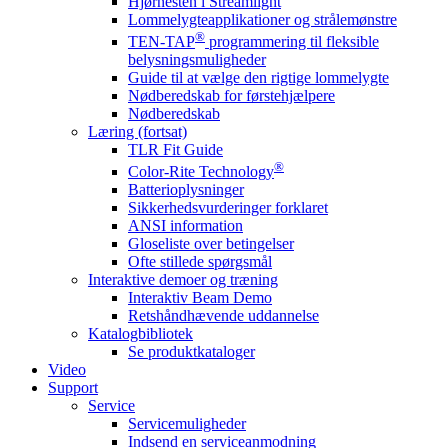
Hjørnesten i Streamlight
Lommelygteapplikationer og strålemønstre
®
TEN-TAP
programmering til fleksible
belysningsmuligheder
Guide til at vælge den rigtige lommelygte
Nødberedskab for førstehjælpere
Nødberedskab
Læring (fortsat)
TLR Fit Guide
®
Color-Rite Technology
Batterioplysninger
Sikkerhedsvurderinger forklaret
ANSI information
Gloseliste over betingelser
Ofte stillede spørgsmål
Interaktive demoer og træning
Interaktiv Beam Demo
Retshåndhævende uddannelse
Katalogbibliotek
Se produktkataloger
Video
Support
Service
Servicemuligheder
Indsend en serviceanmodning