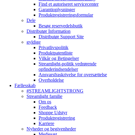
Find et autoriseret servicecenter
Garantioplysninger
Produktregistreringsformular
Dele
Besøg reservedelsbutik
Distributør Information
Distributør Support Site
gyldige
Privatlivspolitik
Produktpatentliste
Vilkår og Betingelser
Streamlight-politik vedrørende
opfinderindsendelser
Ansvarsfraskrivelse for oversættelse
Overholdelse
Fællesskab
#STREAMLIGHTSTRONG
Streamlight familie
Om os
Feedback
Shoppe Udstyr
Produktregistrering
Karriere
Nyheder og begivenheder
Mediesæt