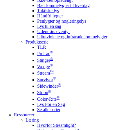
Ikke-Genopladeligt
Bær lommelygter til hverdag
Taktiske lys
Håndfri lygter
Penlygter og nøgleringelys
Lys til en sag
Udendørs eventyr
Ultraviolette og infrarøde lommelygter
Produktserie
TLR
®
ProTac
®
Stinger
®
Wedge
™
Stream
®
Survivor
®
Sidewinder
®
Strion
®
Color-Rite
Lys For en Sag
Se alle serier
Ressourcer
Læring
Hvorfor Streamlight?