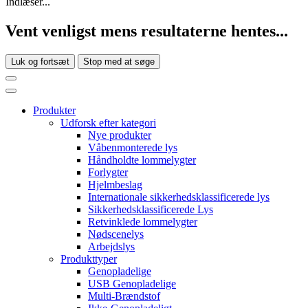
Indlæser...
Vent venligst mens resultaterne hentes...
Luk og fortsæt
Stop med at søge
Produkter
Udforsk efter kategori
Nye produkter
Våbenmonterede lys
Håndholdte lommelygter
Forlygter
Hjelmbeslag
Internationale sikkerhedsklassificerede lys
Sikkerhedsklassificerede Lys
Retvinklede lommelygter
Nødscenelys
Arbejdslys
Produkttyper
Genopladelige
USB Genopladelige
Multi-Brændstof