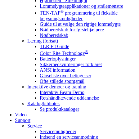
Hjørnesten i Streamlight
Lommelygteapplikationer og strålemønstre
®
TEN-TAP
programmering til fleksible
belysningsmuligheder
Guide til at vælge den rigtige lommelygte
Nødberedskab for førstehjælpere
Nødberedskab
Læring (fortsat)
TLR Fit Guide
®
Color-Rite Technology
Batterioplysninger
Sikkerhedsvurderinger forklaret
ANSI information
Gloseliste over betingelser
Ofte stillede spørgsmål
Interaktive demoer og træning
Interaktiv Beam Demo
Retshåndhævende uddannelse
Katalogbibliotek
Se produktkataloger
Video
Support
Service
Servicemuligheder
Indsend en serviceanmodning