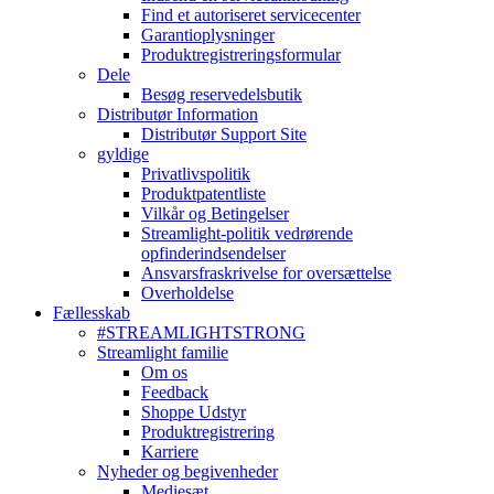
Find et autoriseret servicecenter
Garantioplysninger
Produktregistreringsformular
Dele
Besøg reservedelsbutik
Distributør Information
Distributør Support Site
gyldige
Privatlivspolitik
Produktpatentliste
Vilkår og Betingelser
Streamlight-politik vedrørende
opfinderindsendelser
Ansvarsfraskrivelse for oversættelse
Overholdelse
Fællesskab
#STREAMLIGHTSTRONG
Streamlight familie
Om os
Feedback
Shoppe Udstyr
Produktregistrering
Karriere
Nyheder og begivenheder
Mediesæt