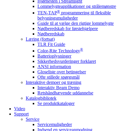
Hjørnesten i Streamlight
Lommelygteapplikationer og strålemønstre
®
TEN-TAP
programmering til fleksible
belysningsmuligheder
Guide til at vælge den rigtige lommelygte
Nødberedskab for førstehjælpere
Nødberedskab
Læring (fortsat)
TLR Fit Guide
®
Color-Rite Technology
Batterioplysninger
Sikkerhedsvurderinger forklaret
ANSI information
Gloseliste over betingelser
Ofte stillede spørgsmål
Interaktive demoer og træning
Interaktiv Beam Demo
Retshåndhævende uddannelse
Katalogbibliotek
Se produktkataloger
Video
Support
Service
Servicemuligheder
Indsend en serviceanmodning