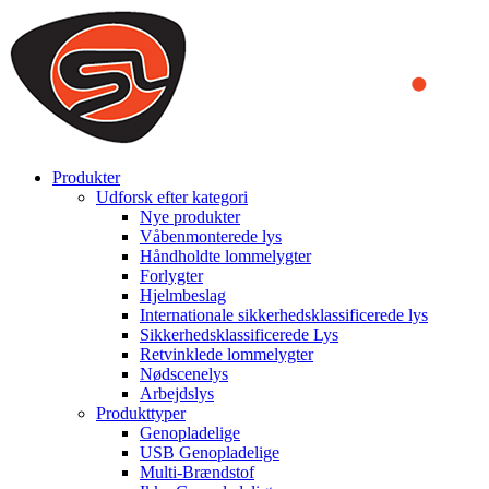
We use cookies to ensure that we provide you the best experience
on our website. By continuing to browse this website, you accept
that cookies are used to help us analyze how the website is used and
to offer you a better experience. To learn more or to find out how
you can disable cookies, you can access our
Privacy Policy
.
ACCEPT AND CLOSE
Produkter
Udforsk efter kategori
Nye produkter
Våbenmonterede lys
Håndholdte lommelygter
Forlygter
Hjelmbeslag
Internationale sikkerhedsklassificerede lys
Sikkerhedsklassificerede Lys
Retvinklede lommelygter
Nødscenelys
Arbejdslys
Produkttyper
Genopladelige
USB Genopladelige
Multi-Brændstof