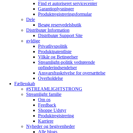
Find et autoriseret servicecenter
Garantioplysninger
Produktregistreringsformular
Dele
Besøg reservedelsbutik
Distributør Information
Distributør Support Site
gyldige
Privatlivspolitik
Produktpatentliste
Vilkår og Betingelser
Streamlight-politik vedrørende
opfinderindsendelser
Ansvarsfraskrivelse for oversættelse
Overholdelse
Fællesskab
#STREAMLIGHTSTRONG
Streamlight familie
Om os
Feedback
Shoppe Udstyr
Produktregistrering
Karriere
Nyheder og begivenheder
Alle blogs