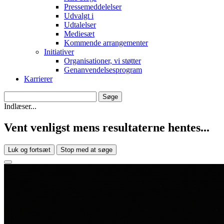
Pressemeddelelser
Udvalgt i
Udtalelser
Mediesæt
Kommende arrangementer
Initiativer
Organisationer, vi støtter
Genanvendelsesprogram
Karrierer
Indlæser...
Vent venligst mens resultaterne hentes...
Luk og fortsæt
Stop med at søge