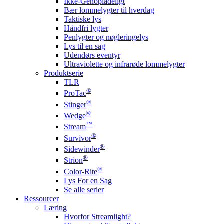
Ikke-Genopladeligt
Bær lommelygter til hverdag
Taktiske lys
Håndfri lygter
Penlygter og nøgleringelys
Lys til en sag
Udendørs eventyr
Ultraviolette og infrarøde lommelygter
Produktserie
TLR
®
ProTac
®
Stinger
®
Wedge
™
Stream
®
Survivor
®
Sidewinder
®
Strion
®
Color-Rite
Lys For en Sag
Se alle serier
Ressourcer
Læring
Hvorfor Streamlight?