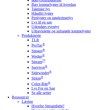
Ikke-Genopladeligt
Bær lommelygter til hverdag
Taktiske lys
Håndfri lygter
Penlygter og nøgleringelys
Lys til en sag
Udendørs eventyr
Ultraviolette og infrarøde lommelygter
Produktserie
TLR
®
ProTac
®
Stinger
®
Wedge
™
Stream
®
Survivor
®
Sidewinder
®
Strion
®
Color-Rite
Lys For en Sag
Se alle serier
Ressourcer
Læring
Hvorfor Streamlight?