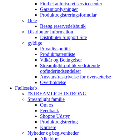
Find et autoriseret servicecenter
Garantioplysninger
Produktregistreringsformular
Dele
Besøg reservedelsbutik
Distributør Information
Distributør Support Site
gyldige
Privatlivspolitik
Produktpatentliste
Vilkår og Betingelser
Streamlight-politik vedrørende
opfinderindsendelser
Ansvarsfraskrivelse for oversættelse
Overholdelse
Fællesskab
#STREAMLIGHTSTRONG
Streamlight familie
Om os
Feedback
Shoppe Udstyr
Produktregistrering
Karriere
Nyheder og begivenheder
Alle blogs