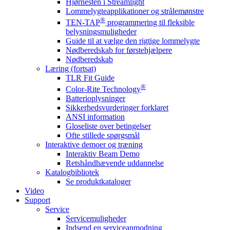
Hjørnesten i Streamlight
Lommelygteapplikationer og strålemønstre
®
TEN-TAP
programmering til fleksible
belysningsmuligheder
Guide til at vælge den rigtige lommelygte
Nødberedskab for førstehjælpere
Nødberedskab
Læring (fortsat)
TLR Fit Guide
®
Color-Rite Technology
Batterioplysninger
Sikkerhedsvurderinger forklaret
ANSI information
Gloseliste over betingelser
Ofte stillede spørgsmål
Interaktive demoer og træning
Interaktiv Beam Demo
Retshåndhævende uddannelse
Katalogbibliotek
Se produktkataloger
Video
Support
Service
Servicemuligheder
Indsend en serviceanmodning