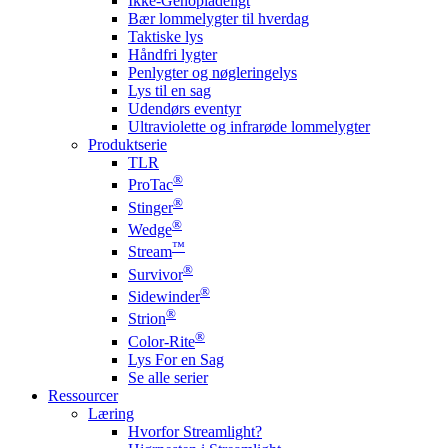
Ikke-Genopladeligt
Bær lommelygter til hverdag
Taktiske lys
Håndfri lygter
Penlygter og nøgleringelys
Lys til en sag
Udendørs eventyr
Ultraviolette og infrarøde lommelygter
Produktserie
TLR
®
ProTac
®
Stinger
®
Wedge
™
Stream
®
Survivor
®
Sidewinder
®
Strion
®
Color-Rite
Lys For en Sag
Se alle serier
Ressourcer
Læring
Hvorfor Streamlight?