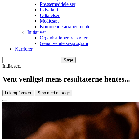
Pressemeddelelser
Udvalgt i
Udtalelser
Mediesæt
Kommende arrangementer
Initiativer
Organisationer, vi støtter
Genanvendelsesprogram
Karrierer
Indlæser...
Vent venligst mens resultaterne hentes...
Luk og fortsæt
Stop med at søge