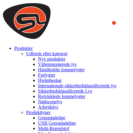
We use cookies to ensure that we provide you the best experience
on our website. By continuing to browse this website, you accept
that cookies are used to help us analyze how the website is used and
to offer you a better experience. To learn more or to find out how
you can disable cookies, you can access our
Privacy Policy
.
ACCEPT AND CLOSE
Produkter
Udforsk efter kategori
Nye produkter
Våbenmonterede lys
Håndholdte lommelygter
Forlygter
Hjelmbeslag
Internationale sikkerhedsklassificerede lys
Sikkerhedsklassificerede Lys
Retvinklede lommelygter
Nødscenelys
Arbejdslys
Produkttyper
Genopladelige
USB Genopladelige
Multi-Brændstof