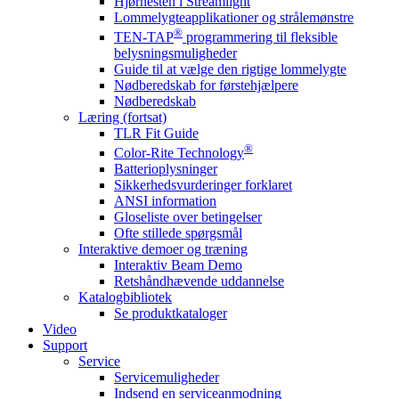
Hjørnesten i Streamlight
Lommelygteapplikationer og strålemønstre
®
TEN-TAP
programmering til fleksible
belysningsmuligheder
Guide til at vælge den rigtige lommelygte
Nødberedskab for førstehjælpere
Nødberedskab
Læring (fortsat)
TLR Fit Guide
®
Color-Rite Technology
Batterioplysninger
Sikkerhedsvurderinger forklaret
ANSI information
Gloseliste over betingelser
Ofte stillede spørgsmål
Interaktive demoer og træning
Interaktiv Beam Demo
Retshåndhævende uddannelse
Katalogbibliotek
Se produktkataloger
Video
Support
Service
Servicemuligheder
Indsend en serviceanmodning