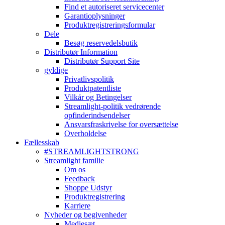
Find et autoriseret servicecenter
Garantioplysninger
Produktregistreringsformular
Dele
Besøg reservedelsbutik
Distributør Information
Distributør Support Site
gyldige
Privatlivspolitik
Produktpatentliste
Vilkår og Betingelser
Streamlight-politik vedrørende
opfinderindsendelser
Ansvarsfraskrivelse for oversættelse
Overholdelse
Fællesskab
#STREAMLIGHTSTRONG
Streamlight familie
Om os
Feedback
Shoppe Udstyr
Produktregistrering
Karriere
Nyheder og begivenheder
Mediesæt