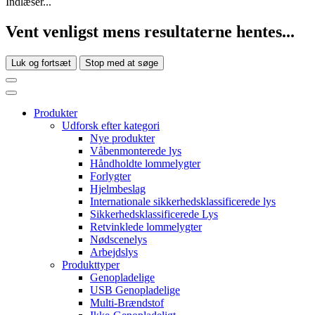
Indlæser...
Vent venligst mens resultaterne hentes...
Luk og fortsæt
Stop med at søge
Produkter
Udforsk efter kategori
Nye produkter
Våbenmonterede lys
Håndholdte lommelygter
Forlygter
Hjelmbeslag
Internationale sikkerhedsklassificerede lys
Sikkerhedsklassificerede Lys
Retvinklede lommelygter
Nødscenelys
Arbejdslys
Produkttyper
Genopladelige
USB Genopladelige
Multi-Brændstof