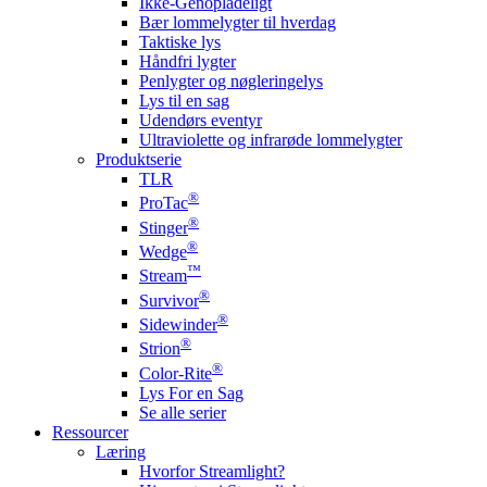
Ikke-Genopladeligt
Bær lommelygter til hverdag
Taktiske lys
Håndfri lygter
Penlygter og nøgleringelys
Lys til en sag
Udendørs eventyr
Ultraviolette og infrarøde lommelygter
Produktserie
TLR
®
ProTac
®
Stinger
®
Wedge
™
Stream
®
Survivor
®
Sidewinder
®
Strion
®
Color-Rite
Lys For en Sag
Se alle serier
Ressourcer
Læring
Hvorfor Streamlight?