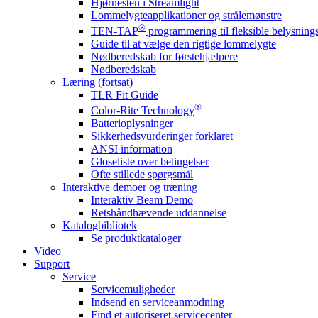
Hjørnesten i Streamlight
Lommelygteapplikationer og strålemønstre
®
TEN-TAP
programmering til fleksible belysnin
Guide til at vælge den rigtige lommelygte
Nødberedskab for førstehjælpere
Nødberedskab
Læring (fortsat)
TLR Fit Guide
®
Color-Rite Technology
Batterioplysninger
Sikkerhedsvurderinger forklaret
ANSI information
Gloseliste over betingelser
Ofte stillede spørgsmål
Interaktive demoer og træning
Interaktiv Beam Demo
Retshåndhævende uddannelse
Katalogbibliotek
Se produktkataloger
Video
Support
Service
Servicemuligheder
Indsend en serviceanmodning
Find et autoriseret servicecenter