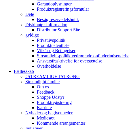
Garantioplysninger
Produktregistreringsformular
Dele
Besøg reservedelsbutik
Distributør Information
Distributør Support Site
gyldige
Privatlivspolitik
Produktpatentliste
Vilkår og Betingelser
Streamlight-politik vedrørende opfinderindsendels
Ansvarsfraskrivelse for oversættelse
Overholdelse
Fællesskab
#STREAMLIGHTSTRONG
Streamlight familie
Om os
Feedback
Shoppe Udstyr
Produktregistrering
Karriere
Nyheder og begivenheder
Mediesæt
Kommende arrangementer
Initiativer