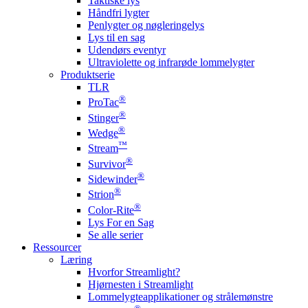
Taktiske lys
Håndfri lygter
Penlygter og nøgleringelys
Lys til en sag
Udendørs eventyr
Ultraviolette og infrarøde lommelygter
Produktserie
TLR
®
ProTac
®
Stinger
®
Wedge
™
Stream
®
Survivor
®
Sidewinder
®
Strion
®
Color-Rite
Lys For en Sag
Se alle serier
Ressourcer
Læring
Hvorfor Streamlight?
Hjørnesten i Streamlight
Lommelygteapplikationer og strålemønstre