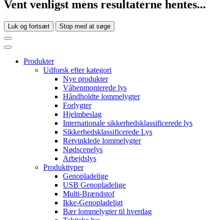
Vent venligst mens resultaterne hentes...
Luk og fortsæt
Stop med at søge
Produkter
Udforsk efter kategori
Nye produkter
Våbenmonterede lys
Håndholdte lommelygter
Forlygter
Hjelmbeslag
Internationale sikkerhedsklassificerede lys
Sikkerhedsklassificerede Lys
Retvinklede lommelygter
Nødscenelys
Arbejdslys
Produkttyper
Genopladelige
USB Genopladelige
Multi-Brændstof
Ikke-Genopladeligt
Bær lommelygter til hverdag