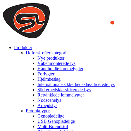
We use cookies to ensure that we provide you the best experience on o
you a better experience. To learn more or to find out how you can di
ACCEPT AND CLOSE
Produkter
Udforsk efter kategori
Nye produkter
Våbenmonterede lys
Håndholdte lommelygter
Forlygter
Hjelmbeslag
Internationale sikkerhedsklassificerede lys
Sikkerhedsklassificerede Lys
Retvinklede lommelygter
Nødscenelys
Arbejdslys
Produkttyper
Genopladelige
USB Genopladelige
Multi-Brændstof