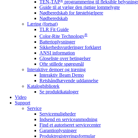
®
TEN-TAP
programmering til fleksible belysnin
Guide til at vælge den rigtige lommelygte
Nødberedskab for førstehjælpere
Nødberedskab
Læring (fortsat)
TLR Fit Guide
®
Color-Rite Technology
Batterioplysninger
Sikkerhedsvurderinger forklaret
ANSI information
Gloseliste over betingelser
Ofte stillede spørgsmål
Interaktive demoer og træning
Interaktiv Beam Demo
Retshåndhævende uddannelse
Katalogbibliotek
Se produktkataloger
Video
Support
Service
Servicemuligheder
Indsend en serviceanmodning
Find et autoriseret servicecenter
Garantioplysninger
Produktregistreringsformular