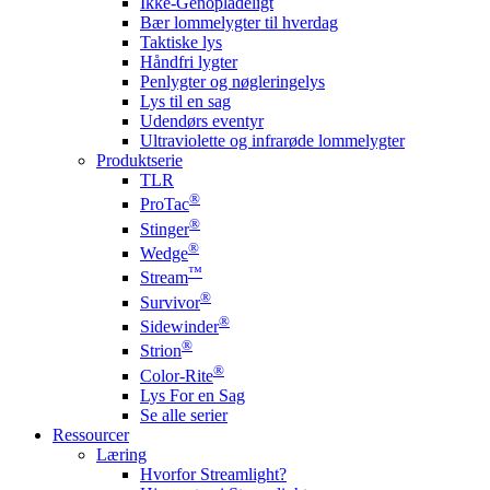
Ikke-Genopladeligt
Bær lommelygter til hverdag
Taktiske lys
Håndfri lygter
Penlygter og nøgleringelys
Lys til en sag
Udendørs eventyr
Ultraviolette og infrarøde lommelygter
Produktserie
TLR
®
ProTac
®
Stinger
®
Wedge
™
Stream
®
Survivor
®
Sidewinder
®
Strion
®
Color-Rite
Lys For en Sag
Se alle serier
Ressourcer
Læring
Hvorfor Streamlight?