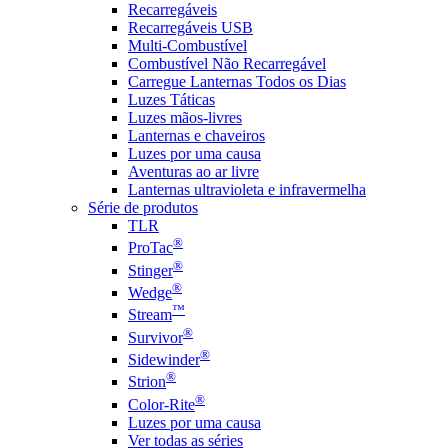
Recarregáveis
Recarregáveis USB
Multi-Combustível
Combustível Não Recarregável
Carregue Lanternas Todos os Dias
Luzes Táticas
Luzes mãos-livres
Lanternas e chaveiros
Luzes por uma causa
Aventuras ao ar livre
Lanternas ultravioleta e infravermelha
Série de produtos
TLR
®
ProTac
®
Stinger
®
Wedge
™
Stream
®
Survivor
®
Sidewinder
®
Strion
®
Color-Rite
Luzes por uma causa
Ver todas as séries