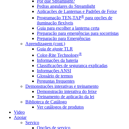
Por que Streamlight?
Pedras angulares do Streamlight
Aplicações de Lanternas e Padrões de Feixe
®
Programação TEN-TAP
para opções de
iluminação flexíveis
Guia para escolher a lanterna certa
Preparação para emergências para socorristas
Preparação para Emergências
Aprendizagem (cont.)
Guia de ajuste TLR
®
Color-Rite Technology
Informações da bateria
Classificações de segurança explicadas
Informações ANSI
Glossário de termos
Perguntas frequentes
Demonstrações interativas e treinamento
Demonstração interativa do feixe
Treinamento de aplicação da lei
Biblioteca de Catálogo
Ver catálogos de produtos
Video
Apoiar
Serviço
Opções de serviço