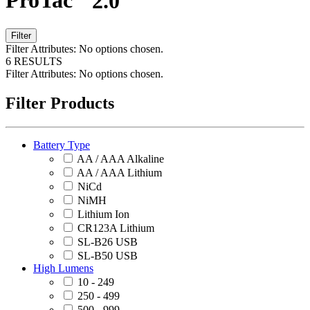
ProTac
2.0
Filter
Filter Attributes:
No options chosen.
6 RESULTS
Filter Attributes:
No options chosen.
Filter Products
Battery Type
AA / AAA Alkaline
AA / AAA Lithium
NiCd
NiMH
Lithium Ion
CR123A Lithium
SL-B26 USB
SL-B50 USB
High Lumens
10 - 249
250 - 499
500 - 999