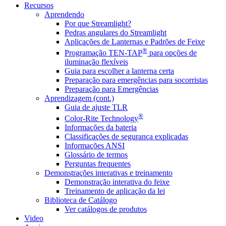
Recursos
Aprendendo
Por que Streamlight?
Pedras angulares do Streamlight
Aplicações de Lanternas e Padrões de Feixe
®
Programação TEN-TAP
para opções de
iluminação flexíveis
Guia para escolher a lanterna certa
Preparação para emergências para socorristas
Preparação para Emergências
Aprendizagem (cont.)
Guia de ajuste TLR
®
Color-Rite Technology
Informações da bateria
Classificações de segurança explicadas
Informações ANSI
Glossário de termos
Perguntas frequentes
Demonstrações interativas e treinamento
Demonstração interativa do feixe
Treinamento de aplicação da lei
Biblioteca de Catálogo
Ver catálogos de produtos
Video