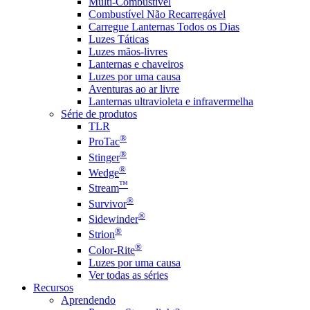
Multi-Combustível
Combustível Não Recarregável
Carregue Lanternas Todos os Dias
Luzes Táticas
Luzes mãos-livres
Lanternas e chaveiros
Luzes por uma causa
Aventuras ao ar livre
Lanternas ultravioleta e infravermelha
Série de produtos
TLR
®
ProTac
®
Stinger
®
Wedge
™
Stream
®
Survivor
®
Sidewinder
®
Strion
®
Color-Rite
Luzes por uma causa
Ver todas as séries
Recursos
Aprendendo