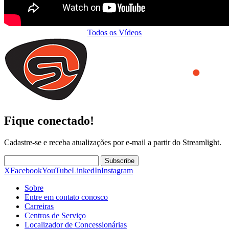
Todos os Vídeos
Fique conectado!
Cadastre-se e receba atualizações por e-mail a partir do Streamlight.
Subscribe
X
Facebook
YouTube
LinkedIn
Instagram
Sobre
Entre em contato conosco
Carreiras
Centros de Serviço
Localizador de Concessionárias