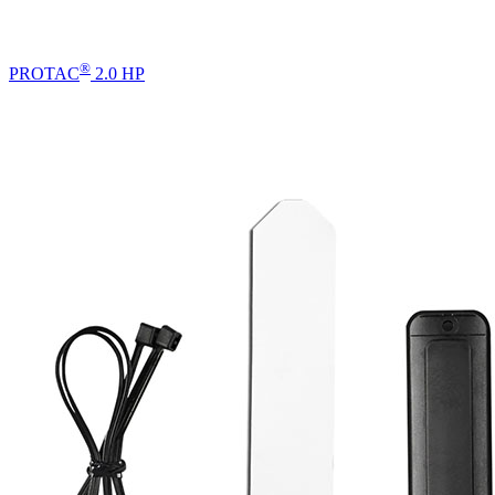
®
PROTAC
2.0 HP