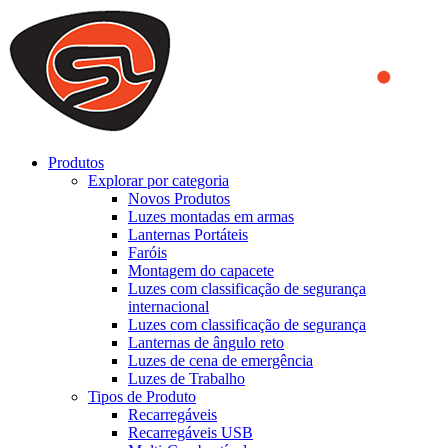
We use cookies to ensure that we provide you the best experience
on our website. By continuing to browse this website, you accept
that cookies are used to help us analyze how the website is used and
to offer you a better experience. To learn more or to find out how
you can disable cookies, you can access our
Privacy Policy
.
ACCEPT AND CLOSE
Produtos
Explorar por categoria
Novos Produtos
Luzes montadas em armas
Lanternas Portáteis
Faróis
Montagem do capacete
Luzes com classificação de segurança
internacional
Luzes com classificação de segurança
Lanternas de ângulo reto
Luzes de cena de emergência
Luzes de Trabalho
Tipos de Produto
Recarregáveis
Recarregáveis USB