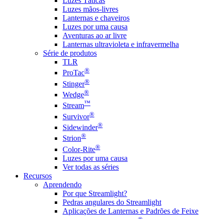
Luzes Táticas
Luzes mãos-livres
Lanternas e chaveiros
Luzes por uma causa
Aventuras ao ar livre
Lanternas ultravioleta e infravermelha
Série de produtos
TLR
®
ProTac
®
Stinger
®
Wedge
™
Stream
®
Survivor
®
Sidewinder
®
Strion
®
Color-Rite
Luzes por uma causa
Ver todas as séries
Recursos
Aprendendo
Por que Streamlight?
Pedras angulares do Streamlight
Aplicações de Lanternas e Padrões de Feixe