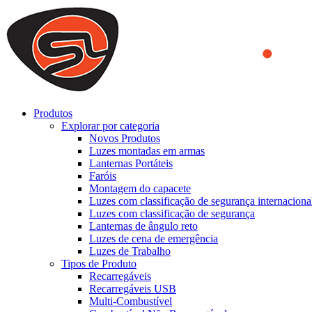
We use cookies to ensure that we provide you the best experience on o
you a better experience. To learn more or to find out how you can di
ACCEPT AND CLOSE
Produtos
Explorar por categoria
Novos Produtos
Luzes montadas em armas
Lanternas Portáteis
Faróis
Montagem do capacete
Luzes com classificação de segurança internaciona
Luzes com classificação de segurança
Lanternas de ângulo reto
Luzes de cena de emergência
Luzes de Trabalho
Tipos de Produto
Recarregáveis
Recarregáveis USB
Multi-Combustível