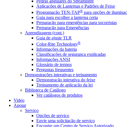
Pedras angulares do Streamlight
Aplicações de Lanternas e Padrões de Feixe
®
Programação TEN-TAP
para opções de iluminaç
Guia para escolher a lanterna certa
Preparação para emergências para socorristas
Preparação para Emergências
Aprendizagem (cont.)
Guia de ajuste TLR
®
Color-Rite Technology
Informações da bateria
Classificações de segurança explicadas
Informações ANSI
Glossário de termos
Perguntas frequentes
Demonstrações interativas e treinamento
Demonstração interativa do feixe
Treinamento de aplicação da lei
Biblioteca de Catálogo
Ver catálogos de produtos
Video
Apoiar
Serviço
Opções de serviço
Envie uma solicitação de serviço
Encontre um Centro de Serviço Autorizado