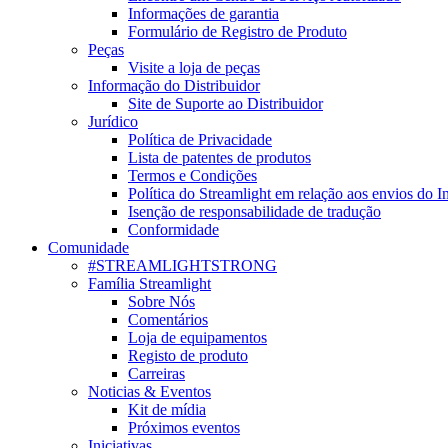
Informações de garantia
Formulário de Registro de Produto
Peças
Visite a loja de peças
Informação do Distribuidor
Site de Suporte ao Distribuidor
Jurídico
Política de Privacidade
Lista de patentes de produtos
Termos e Condições
Política do Streamlight em relação aos envios do I
Isenção de responsabilidade de tradução
Conformidade
Comunidade
#STREAMLIGHTSTRONG
Família Streamlight
Sobre Nós
Comentários
Loja de equipamentos
Registo de produto
Carreiras
Noticias & Eventos
Kit de mídia
Próximos eventos
Iniciativas