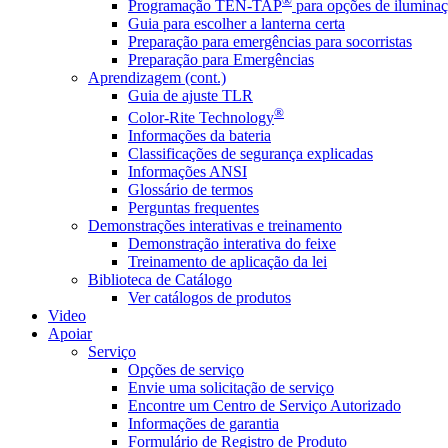
®
Programação TEN-TAP
para opções de iluminaç
Guia para escolher a lanterna certa
Preparação para emergências para socorristas
Preparação para Emergências
Aprendizagem (cont.)
Guia de ajuste TLR
®
Color-Rite Technology
Informações da bateria
Classificações de segurança explicadas
Informações ANSI
Glossário de termos
Perguntas frequentes
Demonstrações interativas e treinamento
Demonstração interativa do feixe
Treinamento de aplicação da lei
Biblioteca de Catálogo
Ver catálogos de produtos
Video
Apoiar
Serviço
Opções de serviço
Envie uma solicitação de serviço
Encontre um Centro de Serviço Autorizado
Informações de garantia
Formulário de Registro de Produto