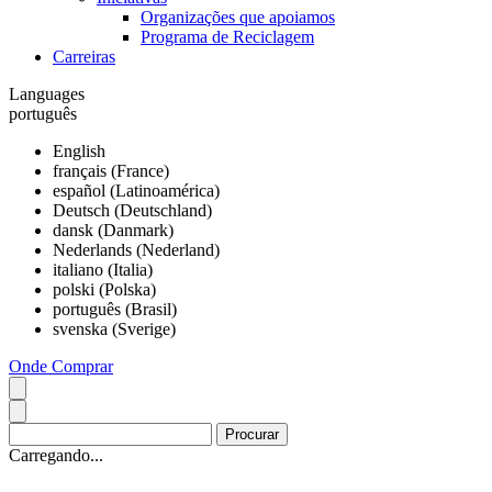
Organizações que apoiamos
Programa de Reciclagem
Carreiras
Languages
português
English
français (France)
español (Latinoamérica)
Deutsch (Deutschland)
dansk (Danmark)
Nederlands (Nederland)
italiano (Italia)
polski (Polska)
português (Brasil)
svenska (Sverige)
Onde Comprar
Carregando...