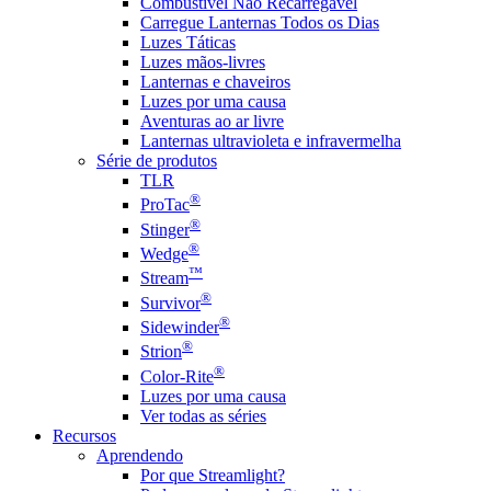
Combustível Não Recarregável
Carregue Lanternas Todos os Dias
Luzes Táticas
Luzes mãos-livres
Lanternas e chaveiros
Luzes por uma causa
Aventuras ao ar livre
Lanternas ultravioleta e infravermelha
Série de produtos
TLR
®
ProTac
®
Stinger
®
Wedge
™
Stream
®
Survivor
®
Sidewinder
®
Strion
®
Color-Rite
Luzes por uma causa
Ver todas as séries
Recursos
Aprendendo
Por que Streamlight?