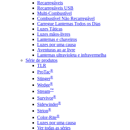
Recarregáveis
Recarregáveis USB
Multi-Combustível
Combustível Não Recarregável
Carregue Lanternas Todos os Dias
Luzes Táticas
Luzes mãos-livres
Lanternas e chaveiros
Luzes por uma causa
Aventuras ao ar livre
Lanternas ultravioleta e infravermelha
Série de produtos
TLR
®
ProTac
®
Stinger
®
Wedge
™
Stream
®
Survivor
®
Sidewinder
®
Strion
®
Color-Rite
Luzes por uma causa
Ver todas as séries