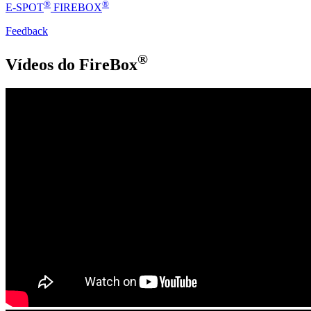
®
®
E-SPOT
FIREBOX
Feedback
®
Vídeos do FireBox