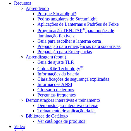
Recursos
Aprendendo
Por que Streamlight?
Pedras angulares do Streamlight
Aplicações de Lanternas e Padrões de Feixe
®
Programação TEN-TAP
para opções de
iluminação flexíveis
Guia para escolher a lanterna certa
Preparação para emergências para socorristas
Preparação para Emergências
Aprendizagem (cont.)
Guia de ajuste TLR
®
Color-Rite Technology
Informações da bateria
Classificações de segurança explicadas
Informações ANSI
Glossário de termos
Perguntas frequentes
Demonstrações interativas e treinamento
Demonstração interativa do feixe
Treinamento de aplicação da lei
Biblioteca de Catálogo
Ver catálogos de produtos
Video