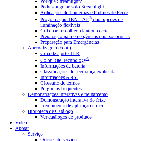
Por que Streamlight?
Pedras angulares do Streamlight
Aplicações de Lanternas e Padrões de Feixe
®
Programação TEN-TAP
para opções de
iluminação flexíveis
Guia para escolher a lanterna certa
Preparação para emergências para socorristas
Preparação para Emergências
Aprendizagem (cont.)
Guia de ajuste TLR
®
Color-Rite Technology
Informações da bateria
Classificações de segurança explicadas
Informações ANSI
Glossário de termos
Perguntas frequentes
Demonstrações interativas e treinamento
Demonstração interativa do feixe
Treinamento de aplicação da lei
Biblioteca de Catálogo
Ver catálogos de produtos
Video
Apoiar
Serviço
Opções de serviço