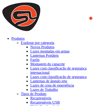
We use cookies to ensure that we provide you the best experience
on our website. By continuing to browse this website, you accept
that cookies are used to help us analyze how the website is used and
to offer you a better experience. To learn more or to find out how
you can disable cookies, you can access our
Privacy Policy
.
ACCEPT AND CLOSE
Produtos
Explorar por categoria
Novos Produtos
Luzes montadas em armas
Lanternas Portáteis
Faróis
Montagem do capacete
Luzes com classificação de segurança
internacional
Luzes com classificação de segurança
Lanternas de ângulo reto
Luzes de cena de emergência
Luzes de Trabalho
Tipos de Produto
Recarregáveis
Recarregáveis USB