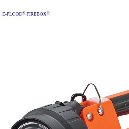
®
®
E-FLOOD
FIREBOX