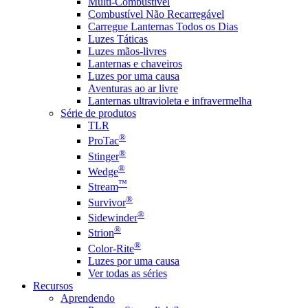
Multi-Combustível
Combustível Não Recarregável
Carregue Lanternas Todos os Dias
Luzes Táticas
Luzes mãos-livres
Lanternas e chaveiros
Luzes por uma causa
Aventuras ao ar livre
Lanternas ultravioleta e infravermelha
Série de produtos
TLR
®
ProTac
®
Stinger
®
Wedge
™
Stream
®
Survivor
®
Sidewinder
®
Strion
®
Color-Rite
Luzes por uma causa
Ver todas as séries
Recursos
Aprendendo