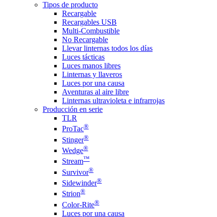
Tipos de producto
Recargable
Recargables USB
Multi-Combustible
No Recargable
Llevar linternas todos los días
Luces tácticas
Luces manos libres
Linternas y llaveros
Luces por una causa
Aventuras al aire libre
Linternas ultravioleta e infrarrojas
Producción en serie
TLR
®
ProTac
®
Stinger
®
Wedge
™
Stream
®
Survivor
®
Sidewinder
®
Strion
®
Color-Rite
Luces por una causa