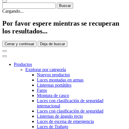
Cargando...
Por favor espere mientras se recuperan
los resultados...
Cerrar y continuar
Deja de buscar
Productos
Explorar por categoría
Nuevos productos
Luces montadas en armas
Linternas portátiles
Faros
Montura de casco
Luces con clasificación de seguridad
internacional
Luces con clasificación de seguridad
Linternas de ángulo recto
Luces de escena de emergencia
Luces de Trabajo