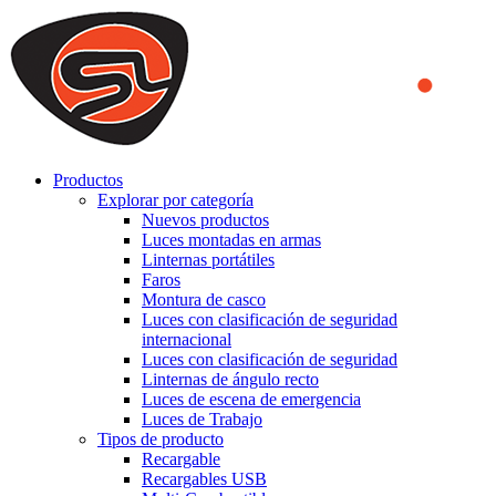
We use cookies to ensure that we provide you the best experience
on our website. By continuing to browse this website, you accept
that cookies are used to help us analyze how the website is used and
to offer you a better experience. To learn more or to find out how
you can disable cookies, you can access our
Privacy Policy
.
ACCEPT AND CLOSE
Productos
Explorar por categoría
Nuevos productos
Luces montadas en armas
Linternas portátiles
Faros
Montura de casco
Luces con clasificación de seguridad
internacional
Luces con clasificación de seguridad
Linternas de ángulo recto
Luces de escena de emergencia
Luces de Trabajo
Tipos de producto
Recargable
Recargables USB