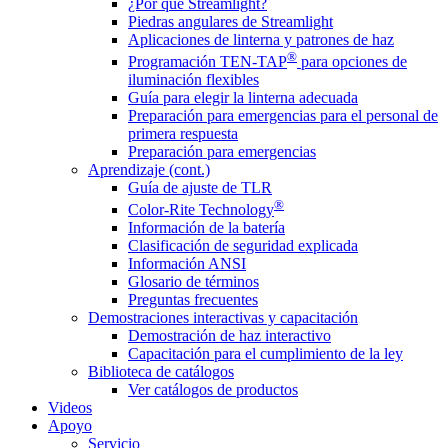
¿Por qué Streamlight?
Piedras angulares de Streamlight
Aplicaciones de linterna y patrones de haz
®
Programación TEN-TAP
para opciones de
iluminación flexibles
Guía para elegir la linterna adecuada
Preparación para emergencias para el personal de
primera respuesta
Preparación para emergencias
Aprendizaje (cont.)
Guía de ajuste de TLR
®
Color-Rite Technology
Información de la batería
Clasificación de seguridad explicada
Información ANSI
Glosario de términos
Preguntas frecuentes
Demostraciones interactivas y capacitación
Demostración de haz interactivo
Capacitación para el cumplimiento de la ley
Biblioteca de catálogos
Ver catálogos de productos
Videos
Apoyo
Servicio