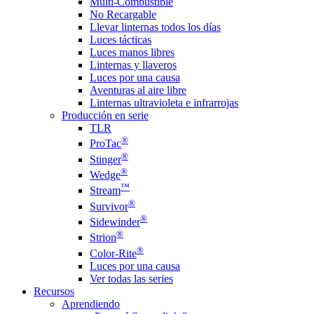
Multi-Combustible
No Recargable
Llevar linternas todos los días
Luces tácticas
Luces manos libres
Linternas y llaveros
Luces por una causa
Aventuras al aire libre
Linternas ultravioleta e infrarrojas
Producción en serie
TLR
®
ProTac
®
Stinger
®
Wedge
™
Stream
®
Survivor
®
Sidewinder
®
Strion
®
Color-Rite
Luces por una causa
Ver todas las series
Recursos
Aprendiendo