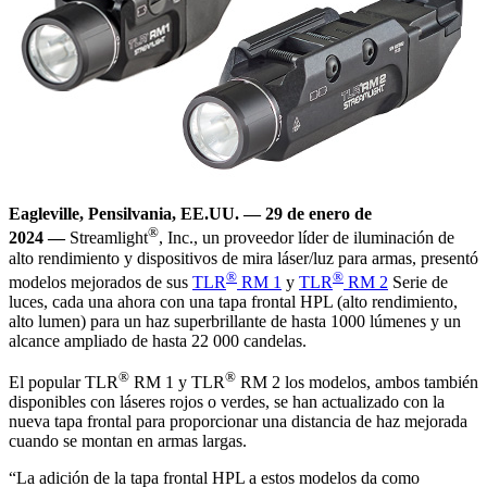
Eagleville, Pensilvania, EE.UU. —
29 de enero de
®
2024
—
Streamlight
, Inc., un proveedor líder de iluminación de
alto rendimiento y dispositivos de mira láser/luz para armas, presentó
®
®
modelos mejorados de sus
TLR
RM 1
y
TLR
RM 2
Serie de
luces, cada una ahora con una tapa frontal HPL (alto rendimiento,
alto lumen) para un haz superbrillante de hasta 1000 lúmenes y un
alcance ampliado de hasta 22 000 candelas.
®
®
El popular TLR
RM 1 y TLR
RM 2 los modelos, ambos también
disponibles con láseres rojos o verdes, se han actualizado con la
nueva tapa frontal para proporcionar una distancia de haz mejorada
cuando se montan en armas largas.
“La adición de la tapa frontal HPL a estos modelos da como