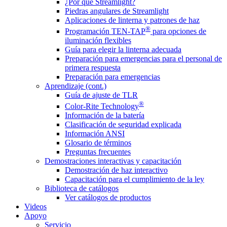
¿Por qué Streamlight?
Piedras angulares de Streamlight
Aplicaciones de linterna y patrones de haz
®
Programación TEN-TAP
para opciones de
iluminación flexibles
Guía para elegir la linterna adecuada
Preparación para emergencias para el personal de
primera respuesta
Preparación para emergencias
Aprendizaje (cont.)
Guía de ajuste de TLR
®
Color-Rite Technology
Información de la batería
Clasificación de seguridad explicada
Información ANSI
Glosario de términos
Preguntas frecuentes
Demostraciones interactivas y capacitación
Demostración de haz interactivo
Capacitación para el cumplimiento de la ley
Biblioteca de catálogos
Ver catálogos de productos
Videos
Apoyo
Servicio