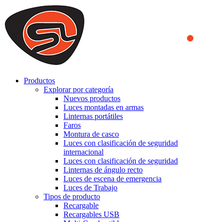
We use cookies to ensure that we provide you the best experience
on our website. By continuing to browse this website, you accept
that cookies are used to help us analyze how the website is used and
to offer you a better experience. To learn more or to find out how
you can disable cookies, you can access our
Privacy Policy
.
ACCEPT AND CLOSE
Productos
Explorar por categoría
Nuevos productos
Luces montadas en armas
Linternas portátiles
Faros
Montura de casco
Luces con clasificación de seguridad
internacional
Luces con clasificación de seguridad
Linternas de ángulo recto
Luces de escena de emergencia
Luces de Trabajo
Tipos de producto
Recargable
Recargables USB