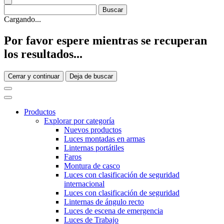
Cargando...
Por favor espere mientras se recuperan
los resultados...
Cerrar y continuar
Deja de buscar
Productos
Explorar por categoría
Nuevos productos
Luces montadas en armas
Linternas portátiles
Faros
Montura de casco
Luces con clasificación de seguridad
internacional
Luces con clasificación de seguridad
Linternas de ángulo recto
Luces de escena de emergencia
Luces de Trabajo