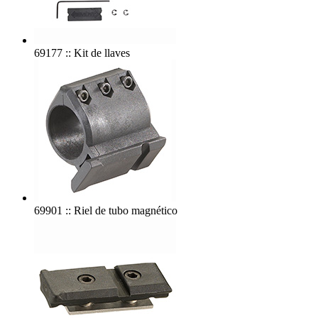
69177 :: Kit de llaves
69901 :: Riel de tubo magnético