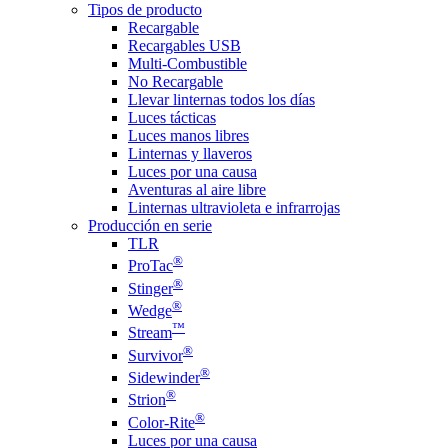
Tipos de producto
Recargable
Recargables USB
Multi-Combustible
No Recargable
Llevar linternas todos los días
Luces tácticas
Luces manos libres
Linternas y llaveros
Luces por una causa
Aventuras al aire libre
Linternas ultravioleta e infrarrojas
Producción en serie
TLR
®
ProTac
®
Stinger
®
Wedge
™
Stream
®
Survivor
®
Sidewinder
®
Strion
®
Color-Rite
Luces por una causa