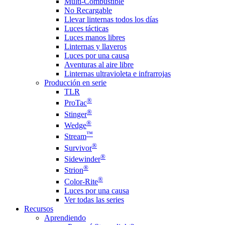
Multi-Combustible
No Recargable
Llevar linternas todos los días
Luces tácticas
Luces manos libres
Linternas y llaveros
Luces por una causa
Aventuras al aire libre
Linternas ultravioleta e infrarrojas
Producción en serie
TLR
®
ProTac
®
Stinger
®
Wedge
™
Stream
®
Survivor
®
Sidewinder
®
Strion
®
Color-Rite
Luces por una causa
Ver todas las series
Recursos
Aprendiendo