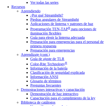
Ver todas las series
Recursos
Aprendiendo
¿Por qué Streamlight?
Piedras angulares de Streamlight
Aplicaciones de linterna y patrones de haz
®
Programación TEN-TAP
para opciones de
iluminación flexibles
Guía para elegir la linterna adecuada
Preparación para emergencias para el personal de
primera respuesta
Preparación para emergencias
Aprendizaje (cont.)
Guía de ajuste de TLR
®
Color-Rite Technology
Información de la batería
Clasificación de seguridad explicada
Información ANSI
Glosario de términos
Preguntas frecuentes
Demostraciones interactivas y capacitación
Demostración de haz interactivo
Capacitación para el cumplimiento de la ley
Biblioteca de catálogos