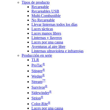
Tipos de producto
Recargable
Recargables USB
Multi-Combustible
No Recargable
Llevar linternas todos los días
Luces tácticas
Luces manos libres
Linternas y llaveros
Luces por una causa
Aventuras al aire libre
Linternas ultravioleta e infrarrojas
Producción en serie
TLR
®
ProTac
®
Stinger
®
Wedge
™
Stream
®
Survivor
®
Sidewinder
®
Strion
®
Color-Rite
Luces por una causa