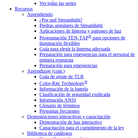
Ver todas las series
Recursos
Aprendiendo
¿Por qué Streamlight?
Piedras angulares de Streamlight
Aplicaciones de linterna y patrones de haz
®
Programación TEN-TAP
para opciones de
iluminación flexibles
Guía para elegir la linterna adecuada
Preparación para emergencias para el personal de
primera respuesta
Preparación para emergencias
Aprendizaje (cont.)
Guía de ajuste de TLR
®
Color-Rite Technology
Información de la batería
Clasificación de seguridad explicada
Información ANSI
Glosario de términos
Preguntas frecuentes
Demostraciones interactivas y capacitación
Demostración de haz interactivo
Capacitación para el cumplimiento de la ley
Biblioteca de catálogos