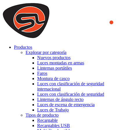
We use cookies to ensure that we provide you the best experience
on our website. By continuing to browse this website, you accept
that cookies are used to help us analyze how the website is used and
to offer you a better experience. To learn more or to find out how
you can disable cookies, you can access our
Privacy Policy
.
ACCEPT AND CLOSE
Productos
Explorar por categoría
Nuevos productos
Luces montadas en armas
Linternas portátiles
Faros
Montura de casco
Luces con clasificación de seguridad
internacional
Luces con clasificación de seguridad
Linternas de ángulo recto
Luces de escena de emergencia
Luces de Trabajo
Tipos de producto
Recargable
Recargables USB