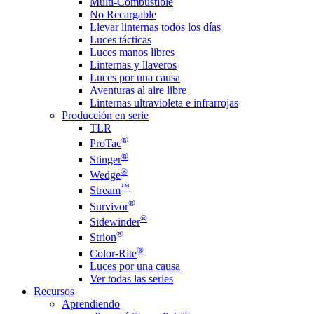
Multi-Combustible
No Recargable
Llevar linternas todos los días
Luces tácticas
Luces manos libres
Linternas y llaveros
Luces por una causa
Aventuras al aire libre
Linternas ultravioleta e infrarrojas
Producción en serie
TLR
®
ProTac
®
Stinger
®
Wedge
™
Stream
®
Survivor
®
Sidewinder
®
Strion
®
Color-Rite
Luces por una causa
Ver todas las series
Recursos
Aprendiendo