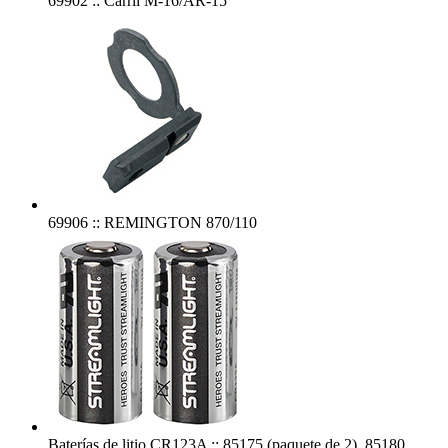
69902 :: Carril M-16/AR-15
69906 :: REMINGTON 870/110
Baterías de litio CR123A :: 85175 (paquete de 2), 85180