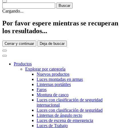
Cargando...
Por favor espere mientras se recuperan
los resultados...
Cerrar y continuar
Deja de buscar
Productos
Explorar por categoría
Nuevos productos
Luces montadas en armas
Linternas portátiles
Faros
Montura de casco
Luces con clasificación de seguridad
internacional
Luces con clasificación de seguridad
Linternas de ángulo recto
Luces de escena de emergencia
Luces de Trabajo