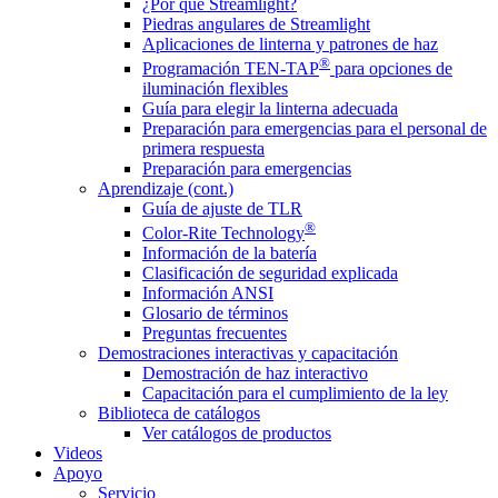
¿Por qué Streamlight?
Piedras angulares de Streamlight
Aplicaciones de linterna y patrones de haz
®
Programación TEN-TAP
para opciones de
iluminación flexibles
Guía para elegir la linterna adecuada
Preparación para emergencias para el personal de
primera respuesta
Preparación para emergencias
Aprendizaje (cont.)
Guía de ajuste de TLR
®
Color-Rite Technology
Información de la batería
Clasificación de seguridad explicada
Información ANSI
Glosario de términos
Preguntas frecuentes
Demostraciones interactivas y capacitación
Demostración de haz interactivo
Capacitación para el cumplimiento de la ley
Biblioteca de catálogos
Ver catálogos de productos
Videos
Apoyo
Servicio