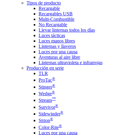
Tipos de producto
Recargable
Recargables USB
Multi-Combustible
No Recargable
Llevar linternas todos los días
Luces tácticas
Luces manos libres
Linternas y llaveros
Luces por una causa
Aventuras al aire libre
Linternas ultravioleta e infrarrojas
Producción en serie
TLR
®
ProTac
®
Stinger
®
Wedge
™
Stream
®
Survivor
®
Sidewinder
®
Strion
®
Color-Rite
Luces por una causa