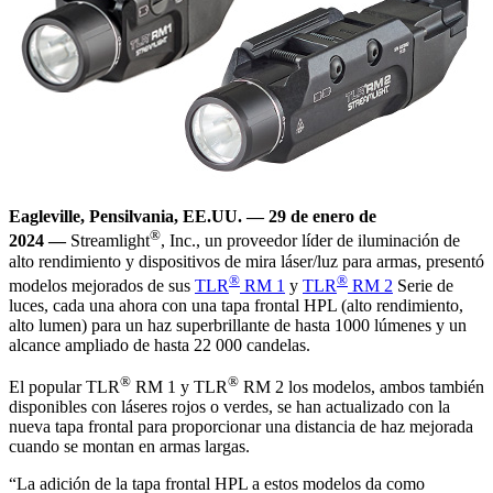
Eagleville, Pensilvania, EE.UU. —
29 de enero de
®
2024
—
Streamlight
, Inc., un proveedor líder de iluminación de
alto rendimiento y dispositivos de mira láser/luz para armas, presentó
®
®
modelos mejorados de sus
TLR
RM 1
y
TLR
RM 2
Serie de
luces, cada una ahora con una tapa frontal HPL (alto rendimiento,
alto lumen) para un haz superbrillante de hasta 1000 lúmenes y un
alcance ampliado de hasta 22 000 candelas.
®
®
El popular TLR
RM 1 y TLR
RM 2 los modelos, ambos también
disponibles con láseres rojos o verdes, se han actualizado con la
nueva tapa frontal para proporcionar una distancia de haz mejorada
cuando se montan en armas largas.
“La adición de la tapa frontal HPL a estos modelos da como