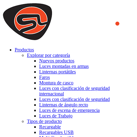
We use cookies to ensure that we provide you the best experience
on our website. By continuing to browse this website, you accept
that cookies are used to help us analyze how the website is used and
to offer you a better experience. To learn more or to find out how
you can disable cookies, you can access our
Privacy Policy
.
ACCEPT AND CLOSE
Productos
Explorar por categoría
Nuevos productos
Luces montadas en armas
Linternas portátiles
Faros
Montura de casco
Luces con clasificación de seguridad
internacional
Luces con clasificación de seguridad
Linternas de ángulo recto
Luces de escena de emergencia
Luces de Trabajo
Tipos de producto
Recargable
Recargables USB