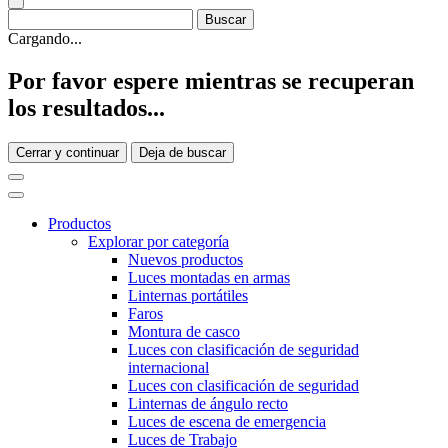
Cargando...
Por favor espere mientras se recuperan
los resultados...
Cerrar y continuar
Deja de buscar
Productos
Explorar por categoría
Nuevos productos
Luces montadas en armas
Linternas portátiles
Faros
Montura de casco
Luces con clasificación de seguridad
internacional
Luces con clasificación de seguridad
Linternas de ángulo recto
Luces de escena de emergencia
Luces de Trabajo