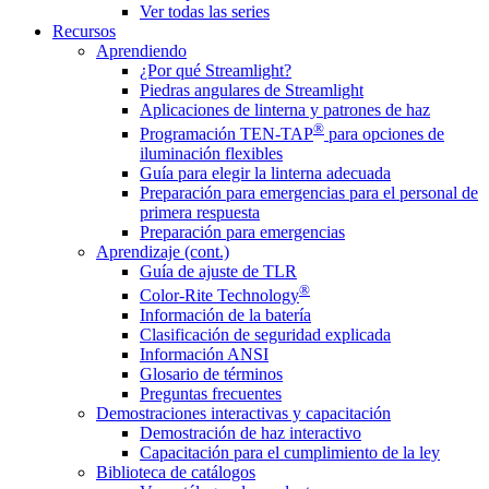
Ver todas las series
Recursos
Aprendiendo
¿Por qué Streamlight?
Piedras angulares de Streamlight
Aplicaciones de linterna y patrones de haz
®
Programación TEN-TAP
para opciones de
iluminación flexibles
Guía para elegir la linterna adecuada
Preparación para emergencias para el personal de
primera respuesta
Preparación para emergencias
Aprendizaje (cont.)
Guía de ajuste de TLR
®
Color-Rite Technology
Información de la batería
Clasificación de seguridad explicada
Información ANSI
Glosario de términos
Preguntas frecuentes
Demostraciones interactivas y capacitación
Demostración de haz interactivo
Capacitación para el cumplimiento de la ley
Biblioteca de catálogos