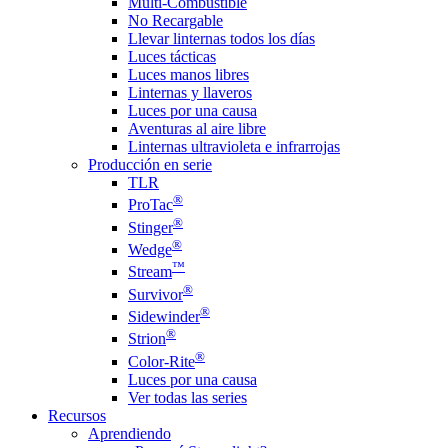
Multi-Combustible
No Recargable
Llevar linternas todos los días
Luces tácticas
Luces manos libres
Linternas y llaveros
Luces por una causa
Aventuras al aire libre
Linternas ultravioleta e infrarrojas
Producción en serie
TLR
®
ProTac
®
Stinger
®
Wedge
™
Stream
®
Survivor
®
Sidewinder
®
Strion
®
Color-Rite
Luces por una causa
Ver todas las series
Recursos
Aprendiendo