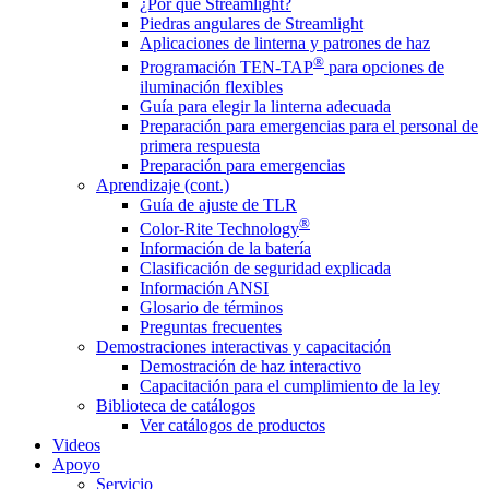
¿Por qué Streamlight?
Piedras angulares de Streamlight
Aplicaciones de linterna y patrones de haz
®
Programación TEN-TAP
para opciones de
iluminación flexibles
Guía para elegir la linterna adecuada
Preparación para emergencias para el personal de
primera respuesta
Preparación para emergencias
Aprendizaje (cont.)
Guía de ajuste de TLR
®
Color-Rite Technology
Información de la batería
Clasificación de seguridad explicada
Información ANSI
Glosario de términos
Preguntas frecuentes
Demostraciones interactivas y capacitación
Demostración de haz interactivo
Capacitación para el cumplimiento de la ley
Biblioteca de catálogos
Ver catálogos de productos
Videos
Apoyo
Servicio