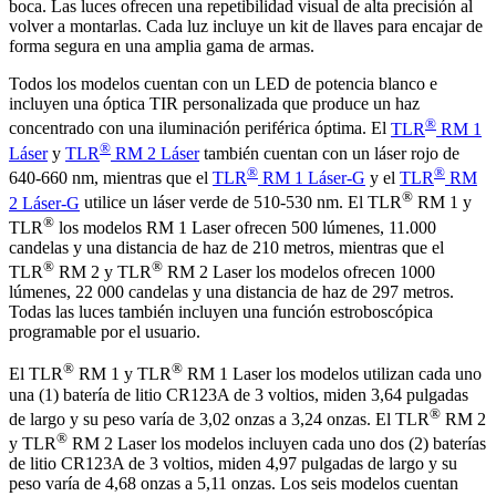
boca. Las luces ofrecen una repetibilidad visual de alta precisión al
volver a montarlas. Cada luz incluye un kit de llaves para encajar de
forma segura en una amplia gama de armas.
Todos los modelos cuentan con un LED de potencia blanco e
incluyen una óptica TIR personalizada que produce un haz
®
concentrado con una iluminación periférica óptima. El
TLR
RM 1
®
Láser
y
TLR
RM 2 Láser
también cuentan con un láser rojo de
®
®
640-660 nm, mientras que el
TLR
RM 1 Láser-G
y el
TLR
RM
®
2 Láser-G
utilice un láser verde de 510-530 nm. El TLR
RM 1 y
®
TLR
los modelos RM 1 Laser ofrecen 500 lúmenes, 11.000
candelas y una distancia de haz de 210 metros, mientras que el
®
®
TLR
RM 2 y TLR
RM 2 Laser los modelos ofrecen 1000
lúmenes, 22 000 candelas y una distancia de haz de 297 metros.
Todas las luces también incluyen una función estroboscópica
programable por el usuario.
®
®
El TLR
RM 1 y TLR
RM 1 Laser los modelos utilizan cada uno
una (1) batería de litio CR123A de 3 voltios, miden 3,64 pulgadas
®
de largo y su peso varía de 3,02 onzas a 3,24 onzas. El TLR
RM 2
®
y TLR
RM 2 Laser los modelos incluyen cada uno dos (2) baterías
de litio CR123A de 3 voltios, miden 4,97 pulgadas de largo y su
peso varía de 4,68 onzas a 5,11 onzas. Los seis modelos cuentan