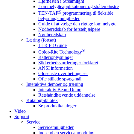
Hjørnesten i Streamlight
Lommelygteapplikationer og strålemønstre
®
TEN-TAP
programmering til fleksible
belysningsmuligheder
Guide til at vælge den rigtige lommelygte
Nødberedskab for førstehjælpere
Nødberedskab
Læring (fortsat)
TLR Fit Guide
®
Color-Rite Technology
Batterioplysninger
Sikkerhedsvurderinger forklaret
ANSI information
Gloseliste over betingelser
Ofte stillede spørgsmål
Interaktive demoer og træning
Interaktiv Beam Demo
Retshåndhævende uddannelse
Katalogbibliotek
Se produktkataloger
Video
Support
Service
Servicemuligheder
Indsend en serviceanmodning