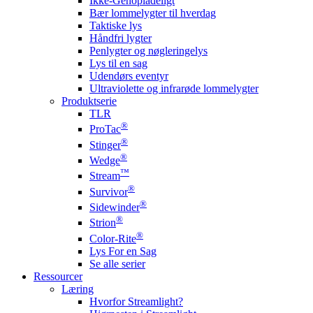
Ikke-Genopladeligt
Bær lommelygter til hverdag
Taktiske lys
Håndfri lygter
Penlygter og nøgleringelys
Lys til en sag
Udendørs eventyr
Ultraviolette og infrarøde lommelygter
Produktserie
TLR
®
ProTac
®
Stinger
®
Wedge
™
Stream
®
Survivor
®
Sidewinder
®
Strion
®
Color-Rite
Lys For en Sag
Se alle serier
Ressourcer
Læring
Hvorfor Streamlight?