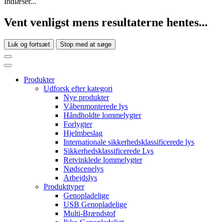
Indlæser...
Vent venligst mens resultaterne hentes...
Luk og fortsæt
Stop med at søge
Produkter
Udforsk efter kategori
Nye produkter
Våbenmonterede lys
Håndholdte lommelygter
Forlygter
Hjelmbeslag
Internationale sikkerhedsklassificerede lys
Sikkerhedsklassificerede Lys
Retvinklede lommelygter
Nødscenelys
Arbejdslys
Produkttyper
Genopladelige
USB Genopladelige
Multi-Brændstof