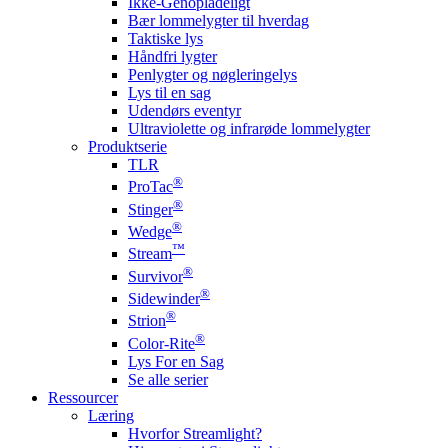
Ikke-Genopladeligt
Bær lommelygter til hverdag
Taktiske lys
Håndfri lygter
Penlygter og nøgleringelys
Lys til en sag
Udendørs eventyr
Ultraviolette og infrarøde lommelygter
Produktserie
TLR
®
ProTac
®
Stinger
®
Wedge
™
Stream
®
Survivor
®
Sidewinder
®
Strion
®
Color-Rite
Lys For en Sag
Se alle serier
Ressourcer
Læring
Hvorfor Streamlight?