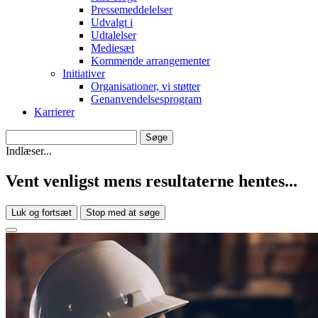
Pressemeddelelser
Udvalgt i
Udtalelser
Mediesæt
Kommende arrangementer
Initiativer
Organisationer, vi støtter
Genanvendelsesprogram
Karrierer
Indlæser...
Vent venligst mens resultaterne hentes...
Luk og fortsæt
Stop med at søge