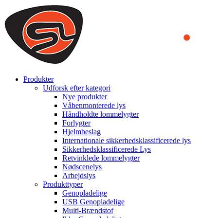
We use cookies to ensure that we provide you the best experience
on our website. By continuing to browse this website, you accept
that cookies are used to help us analyze how the website is used and
to offer you a better experience. To learn more or to find out how
you can disable cookies, you can access our
Privacy Policy
.
ACCEPT AND CLOSE
Produkter
Udforsk efter kategori
Nye produkter
Våbenmonterede lys
Håndholdte lommelygter
Forlygter
Hjelmbeslag
Internationale sikkerhedsklassificerede lys
Sikkerhedsklassificerede Lys
Retvinklede lommelygter
Nødscenelys
Arbejdslys
Produkttyper
Genopladelige
USB Genopladelige
Multi-Brændstof