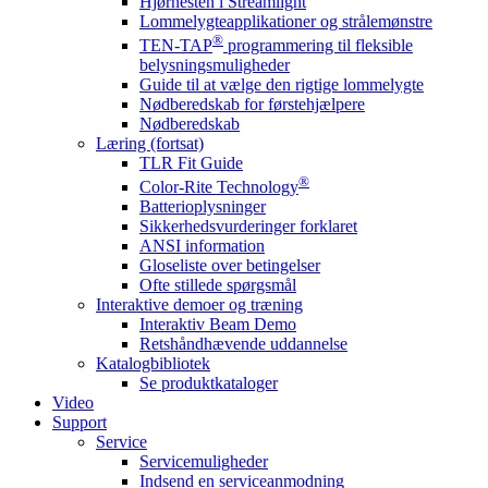
Hjørnesten i Streamlight
Lommelygteapplikationer og strålemønstre
®
TEN-TAP
programmering til fleksible
belysningsmuligheder
Guide til at vælge den rigtige lommelygte
Nødberedskab for førstehjælpere
Nødberedskab
Læring (fortsat)
TLR Fit Guide
®
Color-Rite Technology
Batterioplysninger
Sikkerhedsvurderinger forklaret
ANSI information
Gloseliste over betingelser
Ofte stillede spørgsmål
Interaktive demoer og træning
Interaktiv Beam Demo
Retshåndhævende uddannelse
Katalogbibliotek
Se produktkataloger
Video
Support
Service
Servicemuligheder
Indsend en serviceanmodning