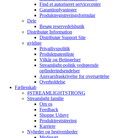
Find et autoriseret servicecenter
Garantioplysninger
Produktregistreringsformular
Dele
Besøg reservedelsbutik
Distributør Information
Distributør Support Site
gyldige
Privatlivspolitik
Produktpatentliste
Vilkår og Betingelser
Streamlight-politik vedrørende
opfinderindsendelser
Ansvarsfraskrivelse for oversættelse
Overholdelse
Fællesskab
#STREAMLIGHTSTRONG
Streamlight familie
Om os
Feedback
Shoppe Udstyr
Produktregistrering
Karriere
Nyheder og begivenheder
Mediesæt