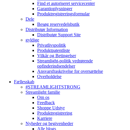
Find et autoriseret servicecenter
Garantioplysninger
Produktregistreringsformular
Dele
Besøg reservedelsbutik
Distributør Information
Distributør Support Site
gyldige
Privatlivspolitik
Produktpatentliste
Vilkår og Betingelser
Streamlight-politik vedrørende
opfinderindsendelser
Ansvarsfraskrivelse for oversættelse
Overholdelse
Fællesskab
#STREAMLIGHTSTRONG
Streamlight familie
Om os
Feedback
Shoppe Udstyr
Produktregistrering
Karriere
Nyheder og begivenheder
Alle blogs