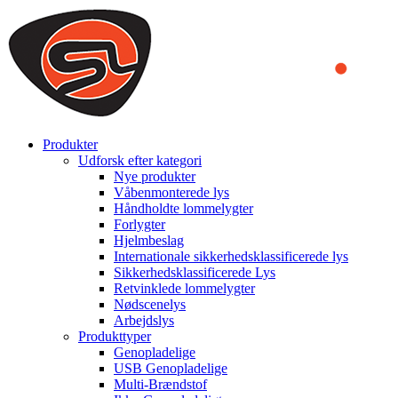
We use cookies to ensure that we provide you the best experience on o
you a better experience. To learn more or to find out how you can di
ACCEPT AND CLOSE
Produkter
Udforsk efter kategori
Nye produkter
Våbenmonterede lys
Håndholdte lommelygter
Forlygter
Hjelmbeslag
Internationale sikkerhedsklassificerede lys
Sikkerhedsklassificerede Lys
Retvinklede lommelygter
Nødscenelys
Arbejdslys
Produkttyper
Genopladelige
USB Genopladelige
Multi-Brændstof