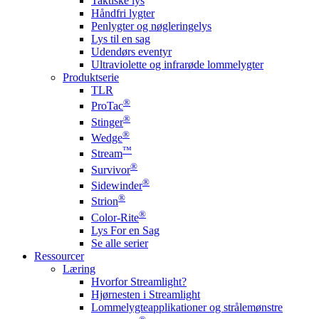
Taktiske lys
Håndfri lygter
Penlygter og nøgleringelys
Lys til en sag
Udendørs eventyr
Ultraviolette og infrarøde lommelygter
Produktserie
TLR
®
ProTac
®
Stinger
®
Wedge
™
Stream
®
Survivor
®
Sidewinder
®
Strion
®
Color-Rite
Lys For en Sag
Se alle serier
Ressourcer
Læring
Hvorfor Streamlight?
Hjørnesten i Streamlight
Lommelygteapplikationer og strålemønstre