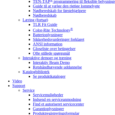
®
TEN-TAP
programmering til fleksible belysnin
Guide til at vælge den rigtige lommelygte
Nødberedskab for førstehjælpere
Nødberedskab
Læring (fortsat)
TLR Fit Guide
®
Color-Rite Technology
Batterioplysninger
Sikkerhedsvurderinger forklaret
ANSI information
Gloseliste over betingelser
Ofte stillede spørgsmål
Interaktive demoer og træning
Interaktiv Beam Demo
Retshåndhævende uddannelse
Katalogbibliotek
Se produktkataloger
Video
Support
Service
Servicemuligheder
Indsend en serviceanmodning
Find et autoriseret servicecenter
Garantioplysninger
Produktregistreringsformular