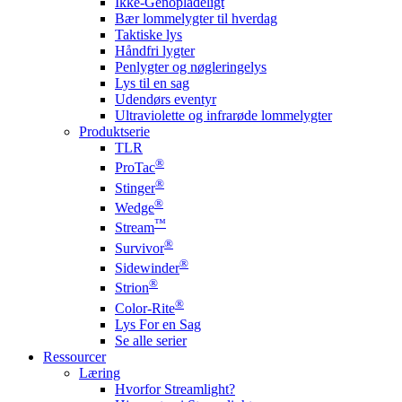
Ikke-Genopladeligt
Bær lommelygter til hverdag
Taktiske lys
Håndfri lygter
Penlygter og nøgleringelys
Lys til en sag
Udendørs eventyr
Ultraviolette og infrarøde lommelygter
Produktserie
TLR
®
ProTac
®
Stinger
®
Wedge
™
Stream
®
Survivor
®
Sidewinder
®
Strion
®
Color-Rite
Lys For en Sag
Se alle serier
Ressourcer
Læring
Hvorfor Streamlight?