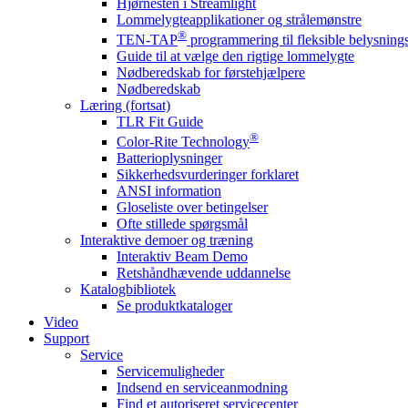
Hjørnesten i Streamlight
Lommelygteapplikationer og strålemønstre
®
TEN-TAP
programmering til fleksible belysnin
Guide til at vælge den rigtige lommelygte
Nødberedskab for førstehjælpere
Nødberedskab
Læring (fortsat)
TLR Fit Guide
®
Color-Rite Technology
Batterioplysninger
Sikkerhedsvurderinger forklaret
ANSI information
Gloseliste over betingelser
Ofte stillede spørgsmål
Interaktive demoer og træning
Interaktiv Beam Demo
Retshåndhævende uddannelse
Katalogbibliotek
Se produktkataloger
Video
Support
Service
Servicemuligheder
Indsend en serviceanmodning
Find et autoriseret servicecenter