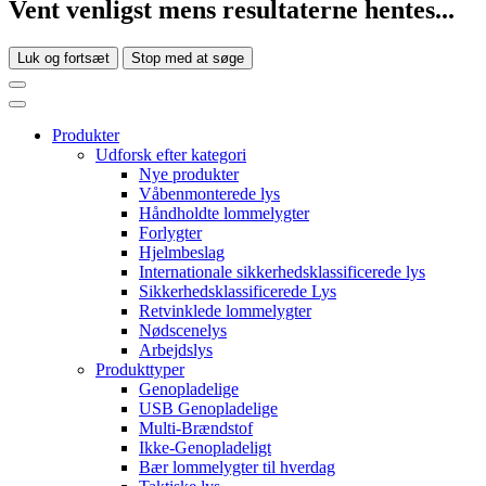
Vent venligst mens resultaterne hentes...
Luk og fortsæt
Stop med at søge
Produkter
Udforsk efter kategori
Nye produkter
Våbenmonterede lys
Håndholdte lommelygter
Forlygter
Hjelmbeslag
Internationale sikkerhedsklassificerede lys
Sikkerhedsklassificerede Lys
Retvinklede lommelygter
Nødscenelys
Arbejdslys
Produkttyper
Genopladelige
USB Genopladelige
Multi-Brændstof
Ikke-Genopladeligt
Bær lommelygter til hverdag