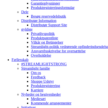
Garantioplysninger
Produktregistreringsformular
Dele
Besøg reservedelsbutik
Distributør Information
Distributør Support Site
gyldige
Privatlivspolitik
Produktpatentliste
Vilkår og Betingelser
Streamlight-politik vedrørende opfinderindsendels
Ansvarsfraskrivelse for oversættelse
Overholdelse
Fællesskab
#STREAMLIGHTSTRONG
Streamlight familie
Om os
Feedback
Shoppe Udstyr
Produktregistrering
Karriere
Nyheder og begivenheder
Mediesæt
Kommende arrangementer
Initiativer