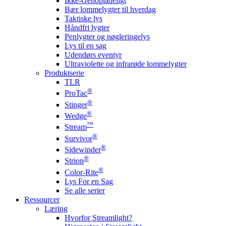
Ikke-Genopladeligt
Bær lommelygter til hverdag
Taktiske lys
Håndfri lygter
Penlygter og nøgleringelys
Lys til en sag
Udendørs eventyr
Ultraviolette og infrarøde lommelygter
Produktserie
TLR
®
ProTac
®
Stinger
®
Wedge
™
Stream
®
Survivor
®
Sidewinder
®
Strion
®
Color-Rite
Lys For en Sag
Se alle serier
Ressourcer
Læring
Hvorfor Streamlight?