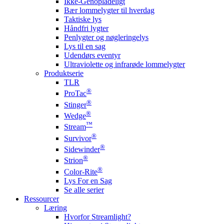
Ikke-Genopladeligt
Bær lommelygter til hverdag
Taktiske lys
Håndfri lygter
Penlygter og nøgleringelys
Lys til en sag
Udendørs eventyr
Ultraviolette og infrarøde lommelygter
Produktserie
TLR
®
ProTac
®
Stinger
®
Wedge
™
Stream
®
Survivor
®
Sidewinder
®
Strion
®
Color-Rite
Lys For en Sag
Se alle serier
Ressourcer
Læring
Hvorfor Streamlight?