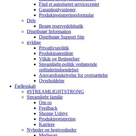
Find et autoriseret servicecenter
Garantioplysninger
Produktregistreringsformular
Dele
Besøg reservedelsbutik
Distributør Information
Distributør Support Site
gyldige
Privatlivspolitik
Produktpatentliste
Vilkår og Betingelser
Streamlight-politik vedrørende
opfinderindsendelser
Ansvarsfraskrivelse for oversættelse
Overholdelse
Fællesskab
#STREAMLIGHTSTRONG
Streamlight familie
Om os
Feedback
Shoppe Udstyr
Produktregistrering
Karriere
Nyheder og begivenheder
Mediesæt