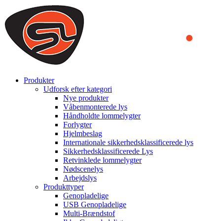
We use cookies to ensure that we provide you the best experience
on our website. By continuing to browse this website, you accept
that cookies are used to help us analyze how the website is used and
to offer you a better experience. To learn more or to find out how
you can disable cookies, you can access our
Privacy Policy
.
ACCEPT AND CLOSE
Produkter
Udforsk efter kategori
Nye produkter
Våbenmonterede lys
Håndholdte lommelygter
Forlygter
Hjelmbeslag
Internationale sikkerhedsklassificerede lys
Sikkerhedsklassificerede Lys
Retvinklede lommelygter
Nødscenelys
Arbejdslys
Produkttyper
Genopladelige
USB Genopladelige
Multi-Brændstof