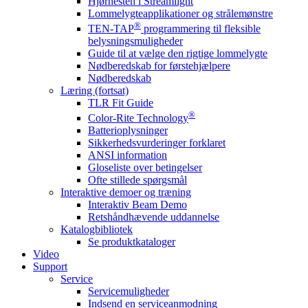
Hjørnesten i Streamlight
Lommelygteapplikationer og strålemønstre
®
TEN-TAP
programmering til fleksible
belysningsmuligheder
Guide til at vælge den rigtige lommelygte
Nødberedskab for førstehjælpere
Nødberedskab
Læring (fortsat)
TLR Fit Guide
®
Color-Rite Technology
Batterioplysninger
Sikkerhedsvurderinger forklaret
ANSI information
Gloseliste over betingelser
Ofte stillede spørgsmål
Interaktive demoer og træning
Interaktiv Beam Demo
Retshåndhævende uddannelse
Katalogbibliotek
Se produktkataloger
Video
Support
Service
Servicemuligheder
Indsend en serviceanmodning