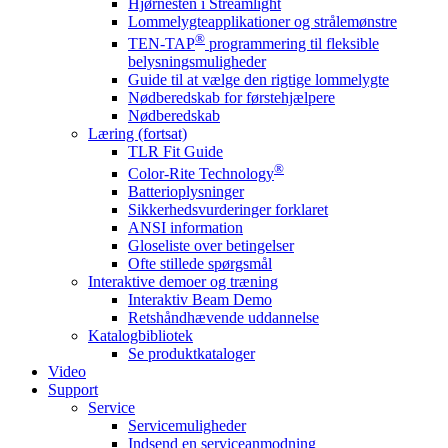
Hjørnesten i Streamlight
Lommelygteapplikationer og strålemønstre
®
TEN-TAP
programmering til fleksible
belysningsmuligheder
Guide til at vælge den rigtige lommelygte
Nødberedskab for førstehjælpere
Nødberedskab
Læring (fortsat)
TLR Fit Guide
®
Color-Rite Technology
Batterioplysninger
Sikkerhedsvurderinger forklaret
ANSI information
Gloseliste over betingelser
Ofte stillede spørgsmål
Interaktive demoer og træning
Interaktiv Beam Demo
Retshåndhævende uddannelse
Katalogbibliotek
Se produktkataloger
Video
Support
Service
Servicemuligheder
Indsend en serviceanmodning