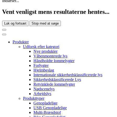
Indlæser...
Vent venligst mens resultaterne hentes...
Luk og fortsæt
Stop med at søge
Produkter
Udforsk efter kategori
Nye produkter
Våbenmonterede lys
Håndholdte lommelygter
Forlygter
Hjelmbeslag
Internationale sikkerhedsklassificerede lys
Sikkerhedsklassificerede Lys
Retvinklede lommelygter
Nødscenelys
Arbejdslys
Produkttyper
Genopladelige
USB Genopladelige
Multi-Brændstof