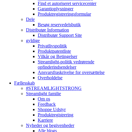
Find et autoriseret servicecenter
Garantioplysninger
Produktregistreringsformular
Dele
Besøg reservedelsbutik
Distributør Information
Distributør Support Site
gyldige
Privatlivspolitik
Produktpatentliste
Vilkår og Betingelser
Streamlight-politik vedrørende
opfinderindsendelser
Ansvarsfraskrivelse for oversættelse
Overholdelse
Fællesskab
#STREAMLIGHTSTRONG
Streamlight familie
Om os
Feedback
Shoppe Udstyr
Produktregistrering
Karriere
Nyheder og begivenheder
Alle blogs