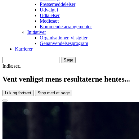
Pressemeddelelser
Udvalgt i
Udtalelser
Mediesæt
Kommende arrangementer
Initiativer
Organisationer, vi støtter
Genanvendelsesprogram
Karrierer
Indlæser...
Vent venligst mens resultaterne hentes...
Luk og fortsæt
Stop med at søge