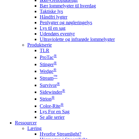
Ikke-Genopladeligt
Bær lommelygter til hverdag
Taktiske lys
Håndfri lygter
Penlygter og nøgleringelys
Lys til en sag
Udendørs eventyr
Ultraviolette og infrarøde lommelygter
Produktserie
TLR
®
ProTac
®
Stinger
®
Wedge
™
Stream
®
Survivor
®
Sidewinder
®
Strion
®
Color-Rite
Lys For en Sag
Se alle serier
Ressourcer
Læring
Hvorfor Streamlight?