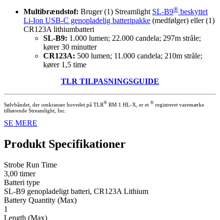
®
Multibrændstof:
Bruger (1) Streamlight
SL-B9
beskyttet
Li-Ion USB-C genopladelig batteripakke
(medfølger) eller (1)
CR123A lithiumbatteri
SL-B9:
1.000 lumen; 22.000 candela; 297m stråle;
kører 30 minutter
CR123A:
500 lumen; 11.000 candela; 210m stråle;
kører 1,5 time
TLR TILPASNINGSGUIDE
®
®
Sølvbåndet, der omkranser hovedet på TLR
RM 1 HL-X, er et
registreret varemærke
tilhørende Streamlight, Inc.
SE MERE
Produkt Specifikationer
Strobe Run Time
3,00 timer
Batteri type
SL-B9 genopladeligt batteri, CR123A Lithium
Battery Quantity (Max)
1
Length (Max)