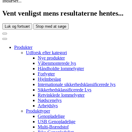
Indlæser...
Vent venligst mens resultaterne hentes...
Luk og fortsæt
Stop med at søge
Produkter
Udforsk efter kategori
Nye produkter
Våbenmonterede lys
Håndholdte lommelygter
Forlygter
Hjelmbeslag
Internationale sikkerhedsklassificerede lys
Sikkerhedsklassificerede Lys
Retvinklede lommelygter
Nødscenelys
Arbejdslys
Produkttyper
Genopladelige
USB Genopladelige
Multi-Brændstof