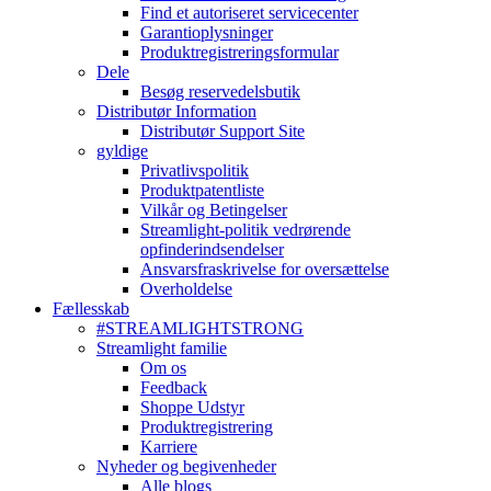
Find et autoriseret servicecenter
Garantioplysninger
Produktregistreringsformular
Dele
Besøg reservedelsbutik
Distributør Information
Distributør Support Site
gyldige
Privatlivspolitik
Produktpatentliste
Vilkår og Betingelser
Streamlight-politik vedrørende
opfinderindsendelser
Ansvarsfraskrivelse for oversættelse
Overholdelse
Fællesskab
#STREAMLIGHTSTRONG
Streamlight familie
Om os
Feedback
Shoppe Udstyr
Produktregistrering
Karriere
Nyheder og begivenheder
Alle blogs