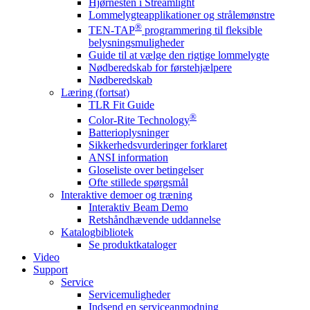
Hjørnesten i Streamlight
Lommelygteapplikationer og strålemønstre
®
TEN-TAP
programmering til fleksible
belysningsmuligheder
Guide til at vælge den rigtige lommelygte
Nødberedskab for førstehjælpere
Nødberedskab
Læring (fortsat)
TLR Fit Guide
®
Color-Rite Technology
Batterioplysninger
Sikkerhedsvurderinger forklaret
ANSI information
Gloseliste over betingelser
Ofte stillede spørgsmål
Interaktive demoer og træning
Interaktiv Beam Demo
Retshåndhævende uddannelse
Katalogbibliotek
Se produktkataloger
Video
Support
Service
Servicemuligheder
Indsend en serviceanmodning