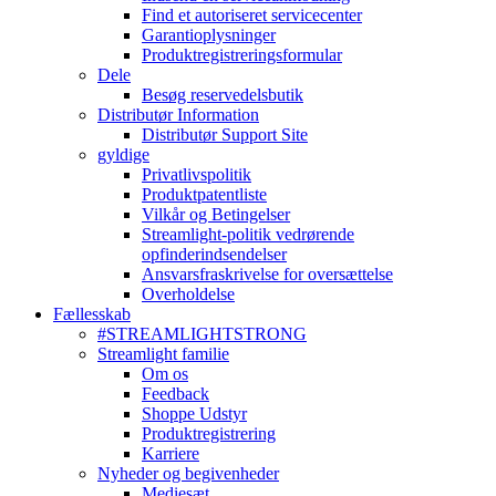
Find et autoriseret servicecenter
Garantioplysninger
Produktregistreringsformular
Dele
Besøg reservedelsbutik
Distributør Information
Distributør Support Site
gyldige
Privatlivspolitik
Produktpatentliste
Vilkår og Betingelser
Streamlight-politik vedrørende
opfinderindsendelser
Ansvarsfraskrivelse for oversættelse
Overholdelse
Fællesskab
#STREAMLIGHTSTRONG
Streamlight familie
Om os
Feedback
Shoppe Udstyr
Produktregistrering
Karriere
Nyheder og begivenheder
Mediesæt