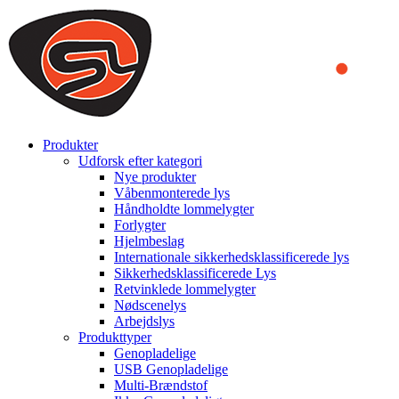
We use cookies to ensure that we provide you the best experience
on our website. By continuing to browse this website, you accept
that cookies are used to help us analyze how the website is used and
to offer you a better experience. To learn more or to find out how
you can disable cookies, you can access our
Privacy Policy
.
ACCEPT AND CLOSE
Produkter
Udforsk efter kategori
Nye produkter
Våbenmonterede lys
Håndholdte lommelygter
Forlygter
Hjelmbeslag
Internationale sikkerhedsklassificerede lys
Sikkerhedsklassificerede Lys
Retvinklede lommelygter
Nødscenelys
Arbejdslys
Produkttyper
Genopladelige
USB Genopladelige
Multi-Brændstof