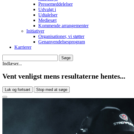
Pressemeddelelser
Udvalgt i
Udtalelser
Mediesæt
Kommende arrangementer
Initiativer
Organisationer, vi støtter
Genanvendelsesprogram
Karrierer
Indlæser...
Vent venligst mens resultaterne hentes...
Luk og fortsæt
Stop med at søge