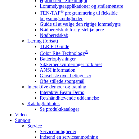
Hjørnesten i Streamlight
Lommelygteapplikationer og strålemønstre
®
TEN-TAP
programmering til fleksible
belysningsmuligheder
Guide til at vælge den rigtige lommelygte
Nødberedskab for førstehjælpere
Nødberedskab
Læring (fortsat)
TLR Fit Guide
®
Color-Rite Technology
Batterioplysninger
Sikkerhedsvurderinger forklaret
ANSI information
Gloseliste over betingelser
Ofte stillede spørgsmål
Interaktive demoer og træning
Interaktiv Beam Demo
Retshåndhævende uddannelse
Katalogbibliotek
Se produktkataloger
Video
Support
Service
Servicemuligheder
Indsend en serviceanmodning