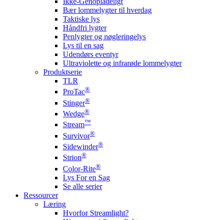
Ikke-Genopladeligt
Bær lommelygter til hverdag
Taktiske lys
Håndfri lygter
Penlygter og nøgleringelys
Lys til en sag
Udendørs eventyr
Ultraviolette og infrarøde lommelygter
Produktserie
TLR
®
ProTac
®
Stinger
®
Wedge
™
Stream
®
Survivor
®
Sidewinder
®
Strion
®
Color-Rite
Lys For en Sag
Se alle serier
Ressourcer
Læring
Hvorfor Streamlight?