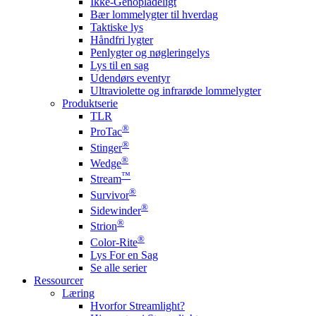
Ikke-Genopladeligt
Bær lommelygter til hverdag
Taktiske lys
Håndfri lygter
Penlygter og nøgleringelys
Lys til en sag
Udendørs eventyr
Ultraviolette og infrarøde lommelygter
Produktserie
TLR
®
ProTac
®
Stinger
®
Wedge
™
Stream
®
Survivor
®
Sidewinder
®
Strion
®
Color-Rite
Lys For en Sag
Se alle serier
Ressourcer
Læring
Hvorfor Streamlight?