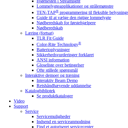
Hjørnesten i Streamlight
Lommelygteapplikationer og strålemønstre
®
TEN-TAP
programmering til fleksible belysnin
Guide til at vælge den rigtige lommelygte
Nødberedskab for førstehjælpere
Nødberedskab
Læring (fortsat)
TLR Fit Guide
®
Color-Rite Technology
Batterioplysninger
Sikkerhedsvurderinger forklaret
ANSI information
Gloseliste over betingelser
Ofte stillede spørgsmål
Interaktive demoer og træning
Interaktiv Beam Demo
Retshåndhævende uddannelse
Katalogbibliotek
Se produktkataloger
Video
Support
Service
Servicemuligheder
Indsend en serviceanmodning
Find et autoriseret servicecenter