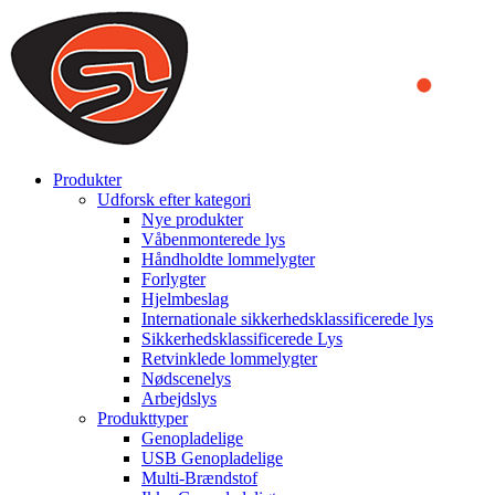
We use cookies to ensure that we provide you the best experience on o
you a better experience. To learn more or to find out how you can di
ACCEPT AND CLOSE
Produkter
Udforsk efter kategori
Nye produkter
Våbenmonterede lys
Håndholdte lommelygter
Forlygter
Hjelmbeslag
Internationale sikkerhedsklassificerede lys
Sikkerhedsklassificerede Lys
Retvinklede lommelygter
Nødscenelys
Arbejdslys
Produkttyper
Genopladelige
USB Genopladelige
Multi-Brændstof