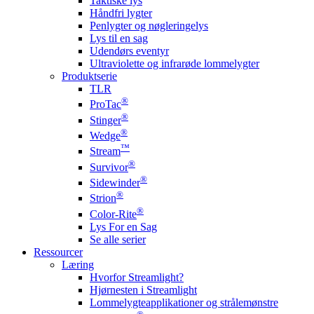
Taktiske lys
Håndfri lygter
Penlygter og nøgleringelys
Lys til en sag
Udendørs eventyr
Ultraviolette og infrarøde lommelygter
Produktserie
TLR
®
ProTac
®
Stinger
®
Wedge
™
Stream
®
Survivor
®
Sidewinder
®
Strion
®
Color-Rite
Lys For en Sag
Se alle serier
Ressourcer
Læring
Hvorfor Streamlight?
Hjørnesten i Streamlight
Lommelygteapplikationer og strålemønstre