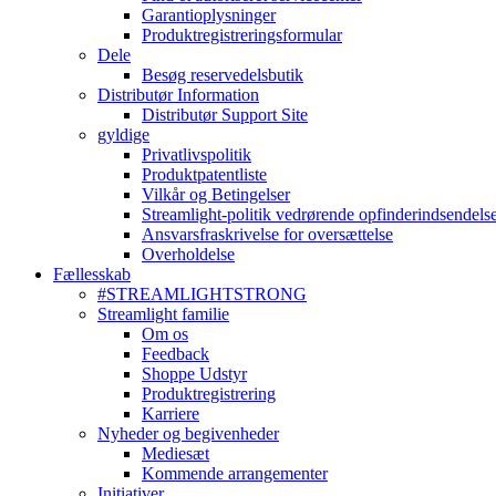
Garantioplysninger
Produktregistreringsformular
Dele
Besøg reservedelsbutik
Distributør Information
Distributør Support Site
gyldige
Privatlivspolitik
Produktpatentliste
Vilkår og Betingelser
Streamlight-politik vedrørende opfinderindsendels
Ansvarsfraskrivelse for oversættelse
Overholdelse
Fællesskab
#STREAMLIGHTSTRONG
Streamlight familie
Om os
Feedback
Shoppe Udstyr
Produktregistrering
Karriere
Nyheder og begivenheder
Mediesæt
Kommende arrangementer
Initiativer