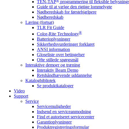
®
TEN-TAP
programmering til fleksible belysnin
Guide til at vælge den rigtige lommelygte
Nødberedskab for førstehjælpere
Nødberedskab
Læring (fortsat)
TLR Fit Guide
®
Color-Rite Technology
Batterioplysninger
Sikkerhedsvurderinger forklaret
ANSI information
Gloseliste over betingelser
Ofte stillede spørgsmål
Interaktive demoer og træning
Interaktiv Beam Demo
Retshåndhævende uddannelse
Katalogbibliotek
Se produktkataloger
Video
Support
Service
Servicemuligheder
Indsend en serviceanmodning
Find et autoriseret servicecenter
Garantioplysninger
Produktregistreringsformular