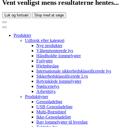
Vent venligst mens resultaterne hentes...
Luk og fortsæt
Stop med at søge
Produkter
Udforsk efter kategori
Nye produkter
Våbenmonterede lys
Håndholdte lommelygter
Forlygter
Hjelmbeslag
Internationale sikkerhedsklassificerede lys
Sikkerhedsklassificerede Lys
Retvinklede lommelygter
Nødscenelys
Arbejdslys
Produkttyper
Genopladelige
USB Genopladelige
Multi-Brændstof
Ikke-Genopladeligt
Bær lommelygter til hverdag