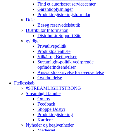
Find et autoriseret servicecenter
Garantioplysninger
Produktregistreringsformular
Dele
Besøg reservedelsbutik
Distributør Information
Distributør Support Site
gyldige
Privatlivspolitik
Produktpatentliste
Vilkår og Betingelser
Streamlight-politik vedrørende
opfinderindsendelser
Ansvarsfraskrivelse for oversættelse
Overholdelse
Fællesskab
#STREAMLIGHTSTRONG
Streamlight familie
Om os
Feedback
Shoppe Udstyr
Produktregistrering
Karriere
Nyheder og begivenheder
Mediesæt