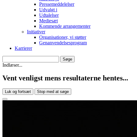
Pressemeddelelser
Udvalgt i
Udtalelser
Mediesæt
Kommende arrangementer
Initiativer
Organisationer, vi støtter
Genanvendelsesprogram
Karrierer
Indlæser...
Vent venligst mens resultaterne hentes...
Luk og fortsæt
Stop med at søge