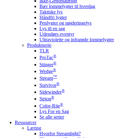
Ikke-Genopladeligt
Bær lommelygter til hverdag
Taktiske lys
Håndfri lygter
Penlygter og nøgleringelys
Lys til en sag
Udendørs eventyr
Ultraviolette og infrarøde lommelygter
Produktserie
TLR
®
ProTac
®
Stinger
®
Wedge
™
Stream
®
Survivor
®
Sidewinder
®
Strion
®
Color-Rite
Lys For en Sag
Se alle serier
Ressourcer
Læring
Hvorfor Streamlight?