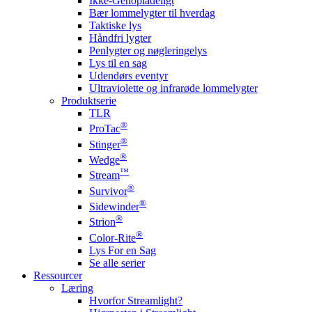
Ikke-Genopladeligt
Bær lommelygter til hverdag
Taktiske lys
Håndfri lygter
Penlygter og nøgleringelys
Lys til en sag
Udendørs eventyr
Ultraviolette og infrarøde lommelygter
Produktserie
TLR
®
ProTac
®
Stinger
®
Wedge
™
Stream
®
Survivor
®
Sidewinder
®
Strion
®
Color-Rite
Lys For en Sag
Se alle serier
Ressourcer
Læring
Hvorfor Streamlight?