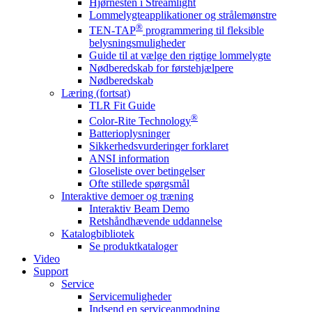
Hjørnesten i Streamlight
Lommelygteapplikationer og strålemønstre
®
TEN-TAP
programmering til fleksible
belysningsmuligheder
Guide til at vælge den rigtige lommelygte
Nødberedskab for førstehjælpere
Nødberedskab
Læring (fortsat)
TLR Fit Guide
®
Color-Rite Technology
Batterioplysninger
Sikkerhedsvurderinger forklaret
ANSI information
Gloseliste over betingelser
Ofte stillede spørgsmål
Interaktive demoer og træning
Interaktiv Beam Demo
Retshåndhævende uddannelse
Katalogbibliotek
Se produktkataloger
Video
Support
Service
Servicemuligheder
Indsend en serviceanmodning