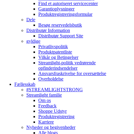
Find et autoriseret servicecenter
Garantioplysninger
Produktregistreringsformular
Dele
Besøg reservedelsbutik
Distributør Information
Distributør Support Site
gyldige
Privatlivspolitik
Produktpatentliste
Vilkår og Betingelser
Streamlight-politik vedrørende
opfinderindsendelser
Ansvarsfraskrivelse for oversættelse
Overholdelse
Fællesskab
#STREAMLIGHTSTRONG
Streamlight familie
Om os
Feedback
Shoppe Udstyr
Produktregistrering
Karriere
Nyheder og begivenheder
Alle blogs