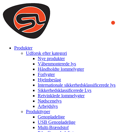
We use cookies to ensure that we provide you the best experience
on our website. By continuing to browse this website, you accept
that cookies are used to help us analyze how the website is used and
to offer you a better experience. To learn more or to find out how
you can disable cookies, you can access our
Privacy Policy
.
ACCEPT AND CLOSE
Produkter
Udforsk efter kategori
Nye produkter
Våbenmonterede lys
Håndholdte lommelygter
Forlygter
Hjelmbeslag
Internationale sikkerhedsklassificerede lys
Sikkerhedsklassificerede Lys
Retvinklede lommelygter
Nødscenelys
Arbejdslys
Produkttyper
Genopladelige
USB Genopladelige
Multi-Brændstof