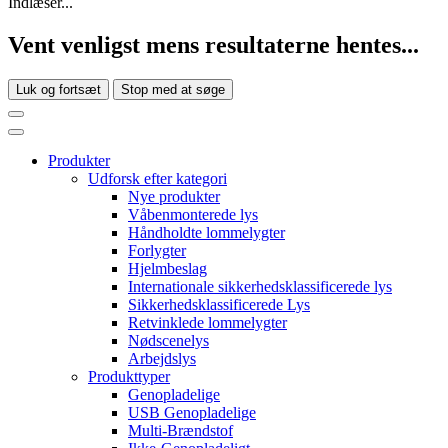
Indlæser...
Vent venligst mens resultaterne hentes...
Luk og fortsæt
Stop med at søge
Produkter
Udforsk efter kategori
Nye produkter
Våbenmonterede lys
Håndholdte lommelygter
Forlygter
Hjelmbeslag
Internationale sikkerhedsklassificerede lys
Sikkerhedsklassificerede Lys
Retvinklede lommelygter
Nødscenelys
Arbejdslys
Produkttyper
Genopladelige
USB Genopladelige
Multi-Brændstof