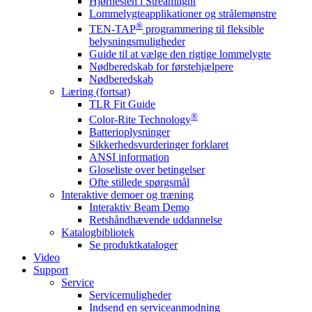
Hjørnesten i Streamlight
Lommelygteapplikationer og strålemønstre
®
TEN-TAP
programmering til fleksible
belysningsmuligheder
Guide til at vælge den rigtige lommelygte
Nødberedskab for førstehjælpere
Nødberedskab
Læring (fortsat)
TLR Fit Guide
®
Color-Rite Technology
Batterioplysninger
Sikkerhedsvurderinger forklaret
ANSI information
Gloseliste over betingelser
Ofte stillede spørgsmål
Interaktive demoer og træning
Interaktiv Beam Demo
Retshåndhævende uddannelse
Katalogbibliotek
Se produktkataloger
Video
Support
Service
Servicemuligheder
Indsend en serviceanmodning