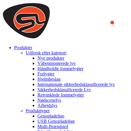
We use cookies to ensure that we provide you the best experience
on our website. By continuing to browse this website, you accept
that cookies are used to help us analyze how the website is used and
to offer you a better experience. To learn more or to find out how
you can disable cookies, you can access our
Privacy Policy
.
ACCEPT AND CLOSE
Produkter
Udforsk efter kategori
Nye produkter
Våbenmonterede lys
Håndholdte lommelygter
Forlygter
Hjelmbeslag
Internationale sikkerhedsklassificerede lys
Sikkerhedsklassificerede Lys
Retvinklede lommelygter
Nødscenelys
Arbejdslys
Produkttyper
Genopladelige
USB Genopladelige
Multi-Brændstof