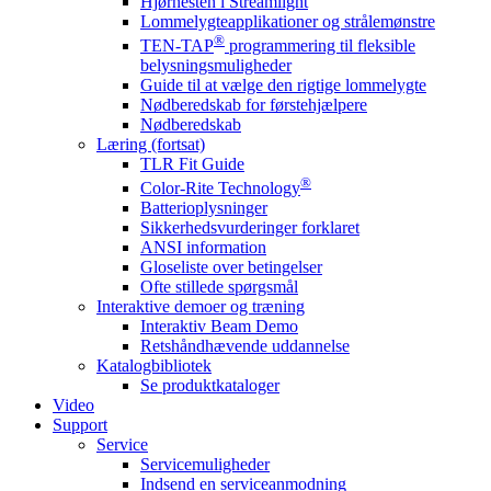
Hjørnesten i Streamlight
Lommelygteapplikationer og strålemønstre
®
TEN-TAP
programmering til fleksible
belysningsmuligheder
Guide til at vælge den rigtige lommelygte
Nødberedskab for førstehjælpere
Nødberedskab
Læring (fortsat)
TLR Fit Guide
®
Color-Rite Technology
Batterioplysninger
Sikkerhedsvurderinger forklaret
ANSI information
Gloseliste over betingelser
Ofte stillede spørgsmål
Interaktive demoer og træning
Interaktiv Beam Demo
Retshåndhævende uddannelse
Katalogbibliotek
Se produktkataloger
Video
Support
Service
Servicemuligheder
Indsend en serviceanmodning