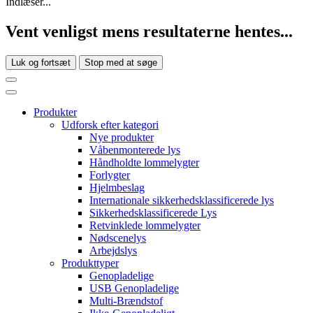
Indlæser...
Vent venligst mens resultaterne hentes...
Luk og fortsæt
Stop med at søge
Produkter
Udforsk efter kategori
Nye produkter
Våbenmonterede lys
Håndholdte lommelygter
Forlygter
Hjelmbeslag
Internationale sikkerhedsklassificerede lys
Sikkerhedsklassificerede Lys
Retvinklede lommelygter
Nødscenelys
Arbejdslys
Produkttyper
Genopladelige
USB Genopladelige
Multi-Brændstof