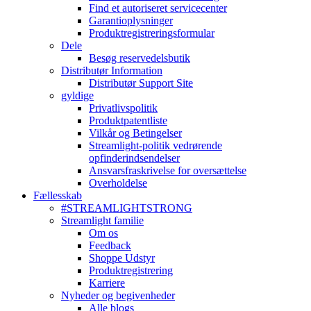
Find et autoriseret servicecenter
Garantioplysninger
Produktregistreringsformular
Dele
Besøg reservedelsbutik
Distributør Information
Distributør Support Site
gyldige
Privatlivspolitik
Produktpatentliste
Vilkår og Betingelser
Streamlight-politik vedrørende
opfinderindsendelser
Ansvarsfraskrivelse for oversættelse
Overholdelse
Fællesskab
#STREAMLIGHTSTRONG
Streamlight familie
Om os
Feedback
Shoppe Udstyr
Produktregistrering
Karriere
Nyheder og begivenheder
Alle blogs