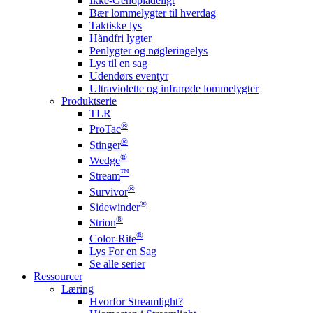
Ikke-Genopladeligt
Bær lommelygter til hverdag
Taktiske lys
Håndfri lygter
Penlygter og nøgleringelys
Lys til en sag
Udendørs eventyr
Ultraviolette og infrarøde lommelygter
Produktserie
TLR
®
ProTac
®
Stinger
®
Wedge
™
Stream
®
Survivor
®
Sidewinder
®
Strion
®
Color-Rite
Lys For en Sag
Se alle serier
Ressourcer
Læring
Hvorfor Streamlight?