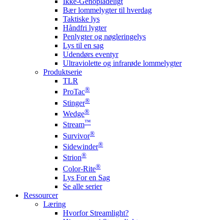
Ikke-Genopladeligt
Bær lommelygter til hverdag
Taktiske lys
Håndfri lygter
Penlygter og nøgleringelys
Lys til en sag
Udendørs eventyr
Ultraviolette og infrarøde lommelygter
Produktserie
TLR
®
ProTac
®
Stinger
®
Wedge
™
Stream
®
Survivor
®
Sidewinder
®
Strion
®
Color-Rite
Lys For en Sag
Se alle serier
Ressourcer
Læring
Hvorfor Streamlight?