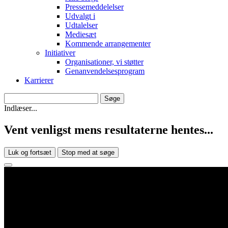
Pressemeddelelser
Udvalgt i
Udtalelser
Mediesæt
Kommende arrangementer
Initiativer
Organisationer, vi støtter
Genanvendelsesprogram
Karrierer
Indlæser...
Vent venligst mens resultaterne hentes...
Luk og fortsæt
Stop med at søge