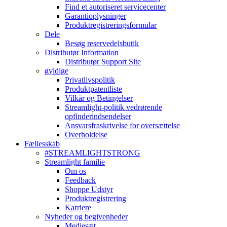
Find et autoriseret servicecenter
Garantioplysninger
Produktregistreringsformular
Dele
Besøg reservedelsbutik
Distributør Information
Distributør Support Site
gyldige
Privatlivspolitik
Produktpatentliste
Vilkår og Betingelser
Streamlight-politik vedrørende
opfinderindsendelser
Ansvarsfraskrivelse for oversættelse
Overholdelse
Fællesskab
#STREAMLIGHTSTRONG
Streamlight familie
Om os
Feedback
Shoppe Udstyr
Produktregistrering
Karriere
Nyheder og begivenheder
Mediesæt