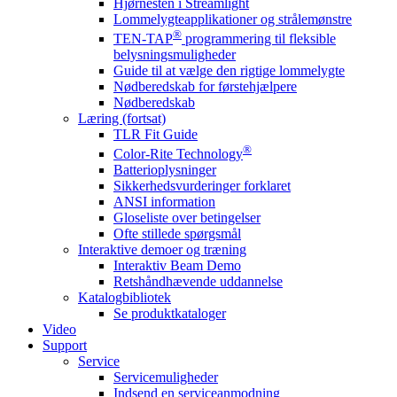
Hjørnesten i Streamlight
Lommelygteapplikationer og strålemønstre
®
TEN-TAP
programmering til fleksible
belysningsmuligheder
Guide til at vælge den rigtige lommelygte
Nødberedskab for førstehjælpere
Nødberedskab
Læring (fortsat)
TLR Fit Guide
®
Color-Rite Technology
Batterioplysninger
Sikkerhedsvurderinger forklaret
ANSI information
Gloseliste over betingelser
Ofte stillede spørgsmål
Interaktive demoer og træning
Interaktiv Beam Demo
Retshåndhævende uddannelse
Katalogbibliotek
Se produktkataloger
Video
Support
Service
Servicemuligheder
Indsend en serviceanmodning