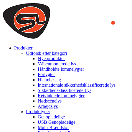
We use cookies to ensure that we provide you the best experience on o
you a better experience. To learn more or to find out how you can di
ACCEPT AND CLOSE
Produkter
Udforsk efter kategori
Nye produkter
Våbenmonterede lys
Håndholdte lommelygter
Forlygter
Hjelmbeslag
Internationale sikkerhedsklassificerede lys
Sikkerhedsklassificerede Lys
Retvinklede lommelygter
Nødscenelys
Arbejdslys
Produkttyper
Genopladelige
USB Genopladelige
Multi-Brændstof