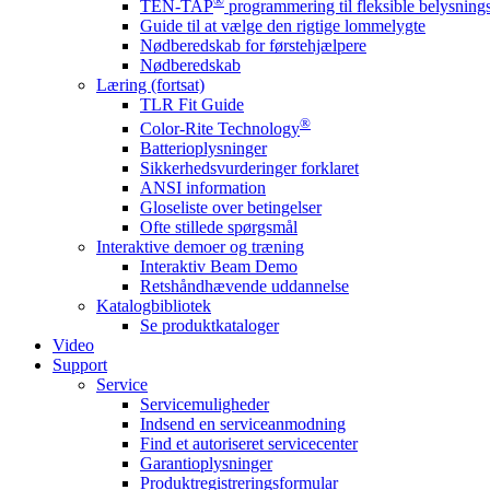
®
TEN-TAP
programmering til fleksible belysnin
Guide til at vælge den rigtige lommelygte
Nødberedskab for førstehjælpere
Nødberedskab
Læring (fortsat)
TLR Fit Guide
®
Color-Rite Technology
Batterioplysninger
Sikkerhedsvurderinger forklaret
ANSI information
Gloseliste over betingelser
Ofte stillede spørgsmål
Interaktive demoer og træning
Interaktiv Beam Demo
Retshåndhævende uddannelse
Katalogbibliotek
Se produktkataloger
Video
Support
Service
Servicemuligheder
Indsend en serviceanmodning
Find et autoriseret servicecenter
Garantioplysninger
Produktregistreringsformular