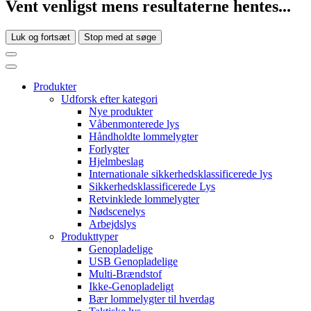
Vent venligst mens resultaterne hentes...
Luk og fortsæt
Stop med at søge
Produkter
Udforsk efter kategori
Nye produkter
Våbenmonterede lys
Håndholdte lommelygter
Forlygter
Hjelmbeslag
Internationale sikkerhedsklassificerede lys
Sikkerhedsklassificerede Lys
Retvinklede lommelygter
Nødscenelys
Arbejdslys
Produkttyper
Genopladelige
USB Genopladelige
Multi-Brændstof
Ikke-Genopladeligt
Bær lommelygter til hverdag