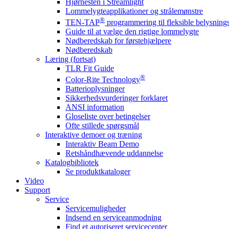
Hjørnesten i Streamlight
Lommelygteapplikationer og strålemønstre
®
TEN-TAP
programmering til fleksible belysnin
Guide til at vælge den rigtige lommelygte
Nødberedskab for førstehjælpere
Nødberedskab
Læring (fortsat)
TLR Fit Guide
®
Color-Rite Technology
Batterioplysninger
Sikkerhedsvurderinger forklaret
ANSI information
Gloseliste over betingelser
Ofte stillede spørgsmål
Interaktive demoer og træning
Interaktiv Beam Demo
Retshåndhævende uddannelse
Katalogbibliotek
Se produktkataloger
Video
Support
Service
Servicemuligheder
Indsend en serviceanmodning
Find et autoriseret servicecenter