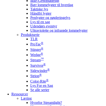
Ikke-Genopladeligt
Bær lommelygter til hverdag
Taktiske lys
Håndfri lygter
Penlygter og nøgleringelys
Lys til en sag
Udendørs eventyr
Ultraviolette og infrarøde lommelygter
Produktserie
TLR
®
ProTac
®
Stinger
®
Wedge
™
Stream
®
Survivor
®
Sidewinder
®
Strion
®
Color-Rite
Lys For en Sag
Se alle serier
Ressourcer
Læring
Hvorfor Streamlight?