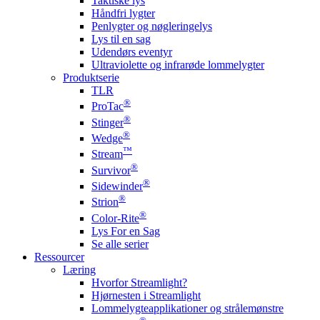
Taktiske lys
Håndfri lygter
Penlygter og nøgleringelys
Lys til en sag
Udendørs eventyr
Ultraviolette og infrarøde lommelygter
Produktserie
TLR
®
ProTac
®
Stinger
®
Wedge
™
Stream
®
Survivor
®
Sidewinder
®
Strion
®
Color-Rite
Lys For en Sag
Se alle serier
Ressourcer
Læring
Hvorfor Streamlight?
Hjørnesten i Streamlight
Lommelygteapplikationer og strålemønstre