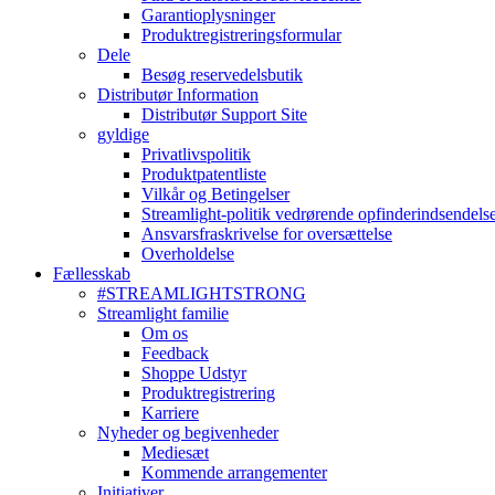
Garantioplysninger
Produktregistreringsformular
Dele
Besøg reservedelsbutik
Distributør Information
Distributør Support Site
gyldige
Privatlivspolitik
Produktpatentliste
Vilkår og Betingelser
Streamlight-politik vedrørende opfinderindsendels
Ansvarsfraskrivelse for oversættelse
Overholdelse
Fællesskab
#STREAMLIGHTSTRONG
Streamlight familie
Om os
Feedback
Shoppe Udstyr
Produktregistrering
Karriere
Nyheder og begivenheder
Mediesæt
Kommende arrangementer
Initiativer