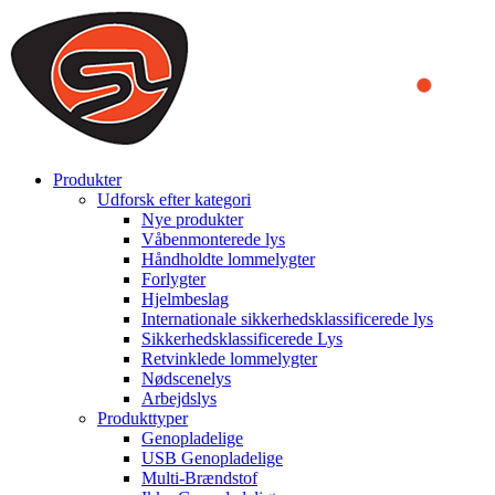
We use cookies to ensure that we provide you the best experience on o
you a better experience. To learn more or to find out how you can di
ACCEPT AND CLOSE
Produkter
Udforsk efter kategori
Nye produkter
Våbenmonterede lys
Håndholdte lommelygter
Forlygter
Hjelmbeslag
Internationale sikkerhedsklassificerede lys
Sikkerhedsklassificerede Lys
Retvinklede lommelygter
Nødscenelys
Arbejdslys
Produkttyper
Genopladelige
USB Genopladelige
Multi-Brændstof