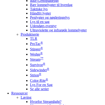
Ikke-Genopladeligt
Bær lommelygter til hverdag
Taktiske lys
Håndfri lygter
Penlygter og nøgleringelys
Lys til en sag
Udendørs eventyr
Ultraviolette og infrarøde lommelygter
Produktserie
TLR
®
ProTac
®
Stinger
®
Wedge
™
Stream
®
Survivor
®
Sidewinder
®
Strion
®
Color-Rite
Lys For en Sag
Se alle serier
Ressourcer
Læring
Hvorfor Streamlight?