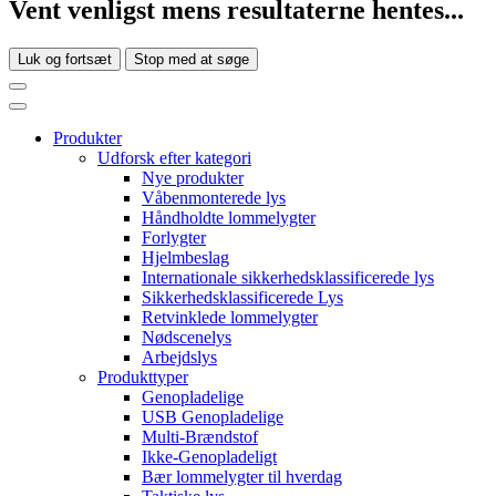
Vent venligst mens resultaterne hentes...
Luk og fortsæt
Stop med at søge
Produkter
Udforsk efter kategori
Nye produkter
Våbenmonterede lys
Håndholdte lommelygter
Forlygter
Hjelmbeslag
Internationale sikkerhedsklassificerede lys
Sikkerhedsklassificerede Lys
Retvinklede lommelygter
Nødscenelys
Arbejdslys
Produkttyper
Genopladelige
USB Genopladelige
Multi-Brændstof
Ikke-Genopladeligt
Bær lommelygter til hverdag