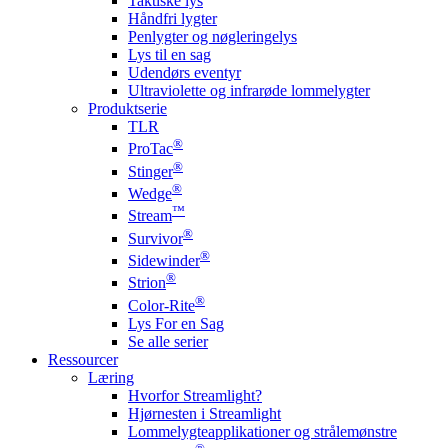
Taktiske lys
Håndfri lygter
Penlygter og nøgleringelys
Lys til en sag
Udendørs eventyr
Ultraviolette og infrarøde lommelygter
Produktserie
TLR
®
ProTac
®
Stinger
®
Wedge
™
Stream
®
Survivor
®
Sidewinder
®
Strion
®
Color-Rite
Lys For en Sag
Se alle serier
Ressourcer
Læring
Hvorfor Streamlight?
Hjørnesten i Streamlight
Lommelygteapplikationer og strålemønstre