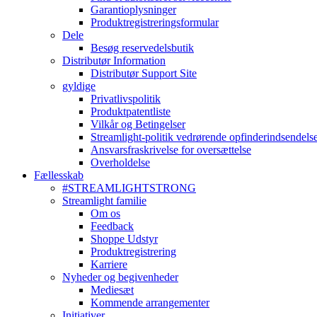
Garantioplysninger
Produktregistreringsformular
Dele
Besøg reservedelsbutik
Distributør Information
Distributør Support Site
gyldige
Privatlivspolitik
Produktpatentliste
Vilkår og Betingelser
Streamlight-politik vedrørende opfinderindsendels
Ansvarsfraskrivelse for oversættelse
Overholdelse
Fællesskab
#STREAMLIGHTSTRONG
Streamlight familie
Om os
Feedback
Shoppe Udstyr
Produktregistrering
Karriere
Nyheder og begivenheder
Mediesæt
Kommende arrangementer
Initiativer