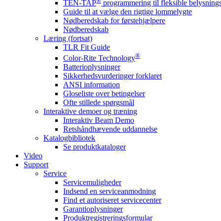
®
TEN-TAP
programmering til fleksible belysnin
Guide til at vælge den rigtige lommelygte
Nødberedskab for førstehjælpere
Nødberedskab
Læring (fortsat)
TLR Fit Guide
®
Color-Rite Technology
Batterioplysninger
Sikkerhedsvurderinger forklaret
ANSI information
Gloseliste over betingelser
Ofte stillede spørgsmål
Interaktive demoer og træning
Interaktiv Beam Demo
Retshåndhævende uddannelse
Katalogbibliotek
Se produktkataloger
Video
Support
Service
Servicemuligheder
Indsend en serviceanmodning
Find et autoriseret servicecenter
Garantioplysninger
Produktregistreringsformular