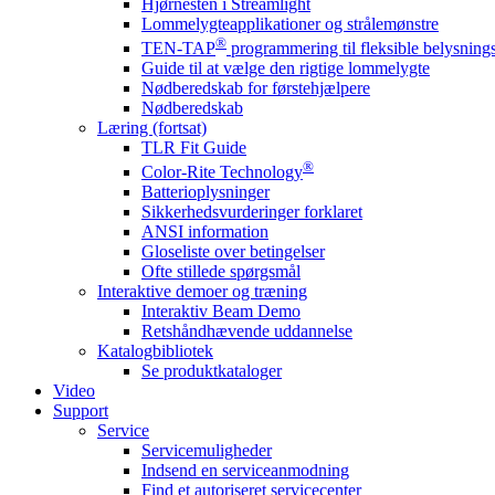
Hjørnesten i Streamlight
Lommelygteapplikationer og strålemønstre
®
TEN-TAP
programmering til fleksible belysnin
Guide til at vælge den rigtige lommelygte
Nødberedskab for førstehjælpere
Nødberedskab
Læring (fortsat)
TLR Fit Guide
®
Color-Rite Technology
Batterioplysninger
Sikkerhedsvurderinger forklaret
ANSI information
Gloseliste over betingelser
Ofte stillede spørgsmål
Interaktive demoer og træning
Interaktiv Beam Demo
Retshåndhævende uddannelse
Katalogbibliotek
Se produktkataloger
Video
Support
Service
Servicemuligheder
Indsend en serviceanmodning
Find et autoriseret servicecenter